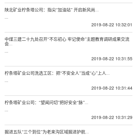
陕北矿业柠条塔公司：指尖“加油站” 开启新风尚...
...
2019-08-22 10:32:01
中煤三建二十九处召开“不忘初心 牢记使命”主题教育调研成果交流
会...
...
2019-08-22 10:31:55
柠条塔矿业公司洗选工区：把“不安全人”当成“心”上人...
...
2019-08-22 10:31:44
柠条塔矿业公司：“望闻问切”把好安全“脉”...
...
2019-08-22 10:31:29
掘进五队“三个到位”为老来沟区域掘进护航...