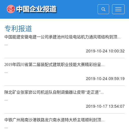
Toggl
navig
专利报道
中国能建安徽电建一公司承建池州垃圾电站机力通风塔结构到顶...
...
2019-10-24 10:00:32
2019年四川省第二届装配式建筑职业技能大赛精彩纷呈...
...
2019-10-24 09:59:19
陕北矿业张家峁公司机运队自制调偏器让皮带“走正道”...
...
2019-10-17 13:54:07
中铁广州局南沙港铁路龙穴南水道特大桥主塔顺利封顶...
...