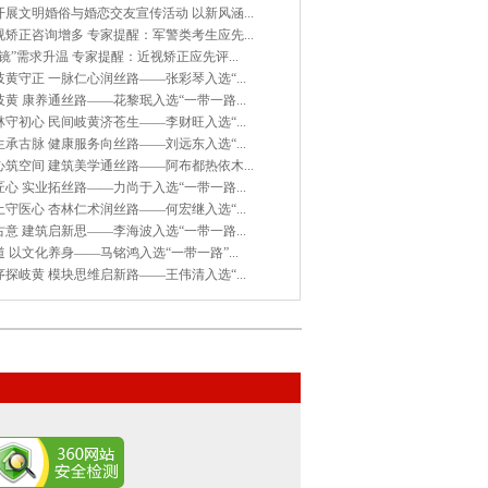
展文明婚俗与婚恋交友宣传活动 以新风涵...
矫正咨询增多 专家提醒：军警类考生应先...
镜”需求升温 专家提醒：近视矫正应先评...
黄守正 一脉仁心润丝路——张彩琴入选“...
黄 康养通丝路——花黎珉入选“一带一路...
守初心 民间岐黄济苍生——李财旺入选“...
承古脉 健康服务向丝路——刘远东入选“...
筑空间 建筑美学通丝路——阿布都热依木...
心 实业拓丝路——力尚于入选“一带一路...
守医心 杏林仁术润丝路——何宏继入选“...
意 建筑启新思——李海波入选“一带一路...
 以文化养身——马铭鸿入选“一带一路”...
探岐黄 模块思维启新路——王伟清入选“...