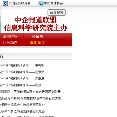
中国企业联合会
中国商业协会
中企报道联盟
信息科学研究院主办
法律维权
公链圈
职场动态
联盟频道
行
文化中国”书画网络巡展——申秀明
文化中国”书画网络巡展——寇洪文
文化中国”书画网络巡展——左继君
文化中国”书画网络巡展——周强一
挥墨颂消防，菏泽市书法家协会走进菏泽支队开展...
北燕赵诗书画院 东胜集团联合举办新征程大型...
地书画交流笔会在敦煌书画院举办
庆各界70多位书画爱好者组织笔会