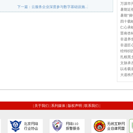
万源市开
下一篇：
云服务企业深度参与数字基础设施...
暑期近视
暑期“摘
四十载岐
仁心承岐
晋南杏林
非遗养生
非遗匠心
经纬织匠
扎根黑土
文脉承古
以名载道
大道秩序
|
关于我们
|
系列媒体
|
版权声明
|
联系我们
|