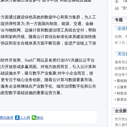
解决方案输出深度参与“数字中国”和新型基础设施建
《
“
方面通过建设绿色高效的数据中心和算力集群，为人工
专题
提供弹性算力;另一方面面向制造、能源、交通、金融
企业
平台与物联网、边缘计算和数据治理工具组合交付，帮助
迁移和架构升级。随着云计算综合标准化体系建设加快推
近期，
年 3 
平协议和安全合规体系方面不断完善，促进产业链上下游
关注
开发商、SaaS厂商以及各类行业ISV共建以云平台
服务型
能力开放形成多赢局面。对地方政府而言，引入云计算和
的重要
础设施水平，吸引数字产业集聚;对中小企业而言，按
统业务
，更专注于核心业务创新。随着云计算与数据要素市场、
聚焦制
云服务企业将继续在产业数字化、城市治理数字化和公共
云服务
为新型数字基础设施的重要运营力量。
制造业
新质生
企业新
腾讯微博
人人网
微信
恒天然成
第八届