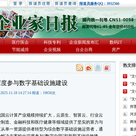
报道员服务QQ：3932566
医疗医企
科技专利
企业新闻发布汇
数码IT
节能减排
企业视频
台企台商
房产
热文排
“
深度参与数字基础设施建设
“
“
2025-11-18 14:27:14 阅读：
19656
次
“
河
我国云计算产业规模持续扩大，云原生、智算云、行业云
两
业制造、金融科技和医疗健康等领域提供了坚实的算力与
正从单一资源提供者转型为综合数字基础设施运营者，通
重