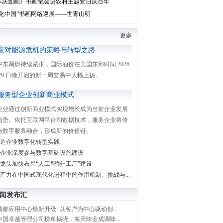
丰庆如画》书画笔会进农村主题党日庆百年
文化中国”书画网络巡展——世青山明
更多
应对能源危机的策略与转型之路
中东局势持续紧张，国际油价在美国东部时间 2026
月 29 日晚开启的新一周交易中大幅上扬。
服务型企业创新商业模式
企业通过创新商业模式实现增长成为当前企业发展
趋势。依托互联网平台和数据技术，服务企业将传
与数字服务融合，形成新的价值链。
造企业数字化转型实践
企业深度参与数字基础设施建设
龙头加快布局“人工智能+工厂”建设
产力在中国式现代化进程中的作用机制、挑战与...
闻发布汇
都应用中心焕新升级: 以客户为中心驱动创...
中国卓越管理公司榜单揭晓，海天味业成调味...