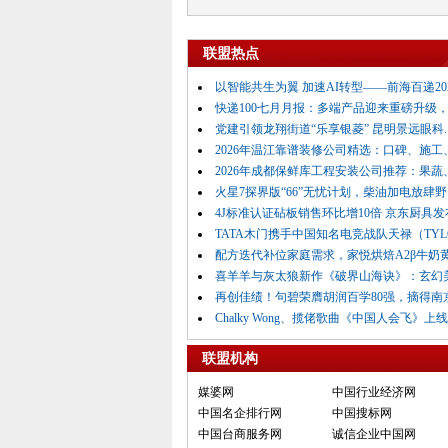
联盟热点
以智能共生为翼 加速AI转型——前海百递2026
快递100七月月报：多端产品迎来重磅升级，入
党建引领龙翔街道“乐享银菱” 昆明景远眼科..
2026年温江靠谱装修公司精选：口碑、施工、服
2026年成都保鲜库工程安装公司推荐：果蔬、生
火星7探界版“66”无忧计划，柴油加电放肆野
4J标准认证砧板销售环比增10倍 京东厨具发布
TATA木门携手中国知名电竞战队天禄（TYLOO
配方迭代补位家庭需求，家悦烘焙A2β牛奶黄油
喜羊羊与灰太狼新作《破界山海诀》：玄幻美学
再创佳绩！句碧荣膺胡润百学80强，摘得南京地
Chalky Wong、揽佬歌曲《中国人会飞》上线
联盟机构
媒婆网
中国行业经济网
中国名企排行网
中国搜标网
中国台商服务网
诚信企业中国网