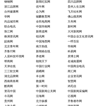
钢钢网
新闻纪实网
四川品牌网
浙江品牌网
优牛网
贵州人生活网
台州健康网
众为网
飞天站长网
华网
辅麟教育网
佛山搜房网
尚品城市网
全民电商网
方舟网
联合电讯
中国华南网
新时网
珠江网
新商道网
大河新闻网
株洲资讯网
锐讯网
中国企业文化资讯网
皖南网
中国海西网
一呼百应
北京青年网
南方热线
华南网
齐鲁IT网
新闻稿在线
科易网
人居科技环境网
养老网
房博士网
帮商网
朝闻天下
名城南通网
天津在线
中国行业网
中国商业电讯
三三软文网
易晒网
商汇网
湖北品牌网
丰台网
企业资讯网
西南商务网
救援网
智慧网
酷商网
第一时间
鸡毛信
资讯中国
中国新闻公关网
中国新闻采编网
今讯网
沿海网
亿视网
贵州网
北方纵横
齐鲁都市网