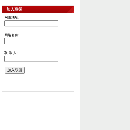
体的点击量和受众度，为联盟媒体挖掘潜在
加入联盟
客户群体。
5、“企业报道联盟”本着共同进步、共同成
网络地址:
长、共同开发、共同利用的原则，实现联盟
会员从网站技术到网络营销全方位的拓展。
6、通过线下定期论坛交流，寻找新的传播
网络名称:
理念，分享先进的网络技术，挖掘新的营销
模式。
联 系 人: