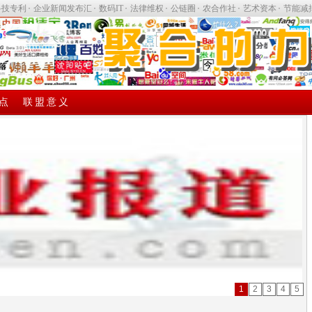
科技专利
企业新闻发布汇
数码IT
法律维权
公链圈
农合作社
艺术资本
节能减
点
联盟意义
1
2
3
4
5