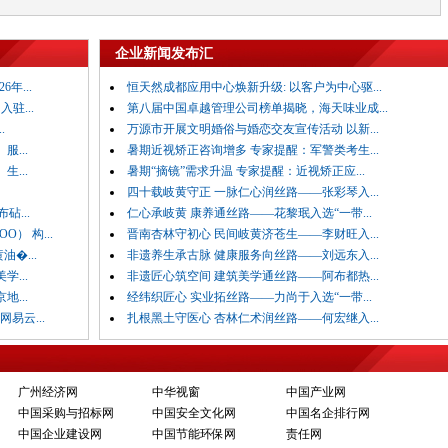
企业新闻发布汇
年...
恒天然成都应用中心焕新升级: 以客户为中心驱...
驻...
第八届中国卓越管理公司榜单揭晓，海天味业成...
.
万源市开展文明婚俗与婚恋交友宣传活动 以新...
...
暑期近视矫正咨询增多 专家提醒：军警类考生...
...
暑期“摘镜”需求升温 专家提醒：近视矫正应...
四十载岐黄守正 一脉仁心润丝路——张彩琴入...
砧...
仁心承岐黄 康养通丝路——花黎珉入选“一带...
） 构...
晋南杏林守初心 民间岐黄济苍生——李财旺入...
�...
非遗养生承古脉 健康服务向丝路——刘远东入...
...
非遗匠心筑空间 建筑美学通丝路——阿布都热...
...
经纬织匠心 实业拓丝路——力尚于入选“一带...
网易云...
扎根黑土守医心 杏林仁术润丝路——何宏继入...
广州经济网
中华视窗
中国产业网
中国采购与招标网
中国安全文化网
中国名企排行网
中国企业建设网
中国节能环保网
责任网