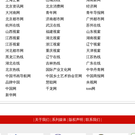
上海之窗
山城热线
湖南新网
北京资讯网
北京消费网
经济网
大河南网
青年网
青年导报网
北京都市网
济南都市网
广州都市网
杭州在线
武汉在线
苏州在线
山西视窗
福建视窗
山东视窗
江西视窗
湖北视窗
湖南视窗
江苏视窗
浙江视窗
辽宁视窗
河北都市网
重庆视窗
天津视窗
黑龙江热线
辽宁在线
江苏热线
湖北在线
吉林热线
广东在线
北京热线
国际产业文化网
中华丹青网
中国书画导航网
中国乡土艺术协会官网
中国商报网
品牌中国
慧聪网
央视网
中国网
千龙网
tom网
新华网
|
关于我们
|
系列媒体
|
版权声明
|
联系我们
|