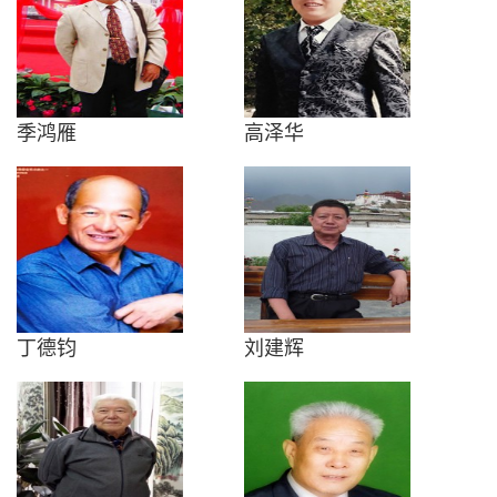
季鸿雁
高泽华
丁德钧
刘建辉