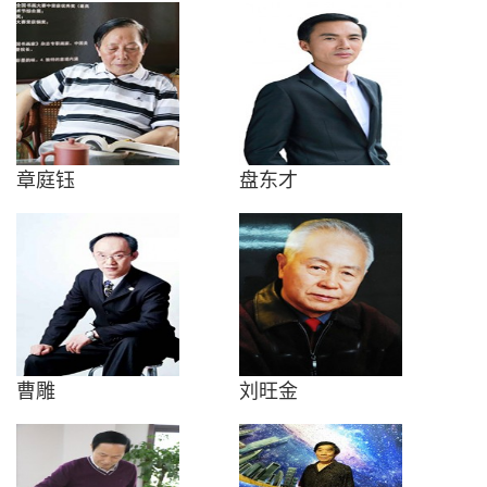
章庭钰
盘东才
曹雕
刘旺金