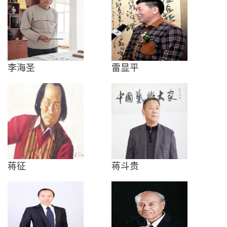
李海圣
雷显平
蒋征
蒋斗贵