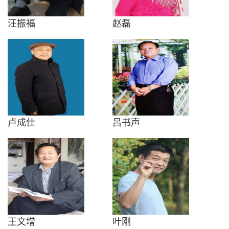
汪振褔
赵磊
卢成仕
吕书声
王文增
叶刚