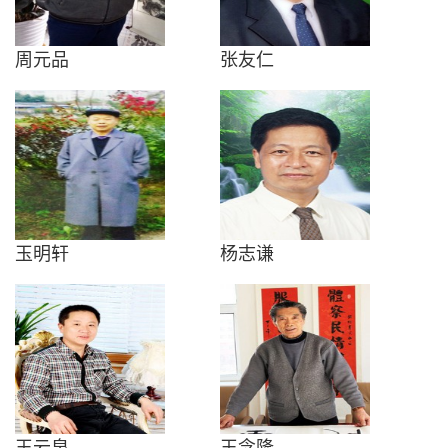
周元品
张友仁
玉明轩
杨志谦
王云泉
王念隆