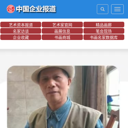
Toggl
navig
艺术资本报道
艺术家官网
精品画廊
名家访谈
画展信息
笔会现场
企业收藏
书画商城
书画名家数据库