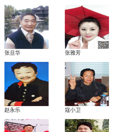
张旦华
张雅芳
赵永乐
寇小卫