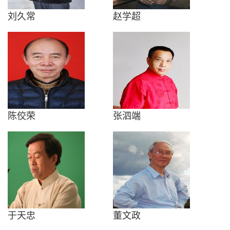
刘久常
赵学超
陈佼荣
张泗端
于天忠
董文政