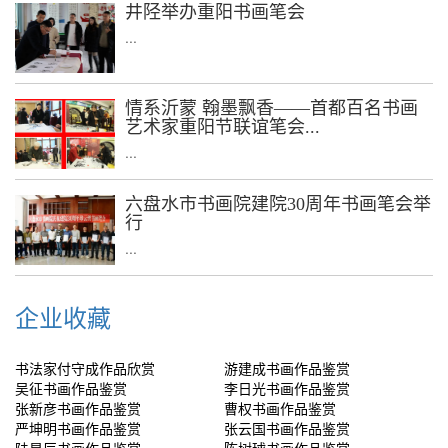
井陉举办重阳书画笔会
...
情系沂蒙 翰墨飘香——首都百名书画
艺术家重阳节联谊笔会...
...
六盘水市书画院建院30周年书画笔会举
行
...
企业收藏
书法家付守成作品欣赏
游建成书画作品鉴赏
吴征书画作品鉴赏
李日光书画作品鉴赏
张新彦书画作品鉴赏
曹权书画作品鉴赏
严坤明书画作品鉴赏
张云国书画作品鉴赏
陆星辰书画作品鉴赏
陈树球书画作品鉴赏