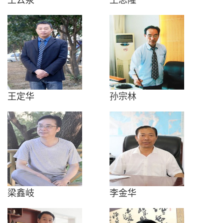
王定华
孙宗林
梁鑫岐
李金华