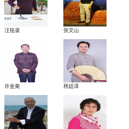
汪铭录
张文山
许金美
杨廷泽