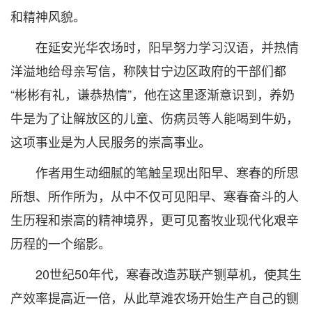
和精神风貌。
在延安光华农场时，阳早努力学习汉语，并热情
洋溢地给母亲写信，称陕甘宁边区政府的干部们都
“彬彬有礼，谦恭热情”，他在这里逐渐意识到，养奶
牛是为了让解放区的儿童、伤病员等人能喝到牛奶，
这项事业是为人民服务的崇高事业。
作者用生动细腻的笔触呈现出阳早、寒春的所思
所想、所作所为，从中不仅可见阳早、寒春奋斗的人
生历程和崇高的精神境界，更可见畜牧业现代化艰辛
历程的一个缩影。
20世纪50年代，寒春改造苏联产铡草机，使其生
产效率提高近一倍，从此草滩农场开始生产自己的铡