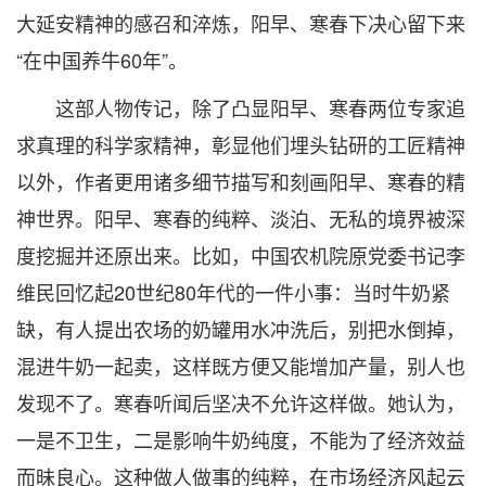
大延安精神的感召和淬炼，阳早、寒春下决心留下来
“在中国养牛60年”。
这部人物传记，除了凸显阳早、寒春两位专家追
求真理的科学家精神，彰显他们埋头钻研的工匠精神
以外，作者更用诸多细节描写和刻画阳早、寒春的精
神世界。阳早、寒春的纯粹、淡泊、无私的境界被深
度挖掘并还原出来。比如，中国农机院原党委书记李
维民回忆起20世纪80年代的一件小事：当时牛奶紧
缺，有人提出农场的奶罐用水冲洗后，别把水倒掉，
混进牛奶一起卖，这样既方便又能增加产量，别人也
发现不了。寒春听闻后坚决不允许这样做。她认为，
一是不卫生，二是影响牛奶纯度，不能为了经济效益
而昧良心。这种做人做事的纯粹，在市场经济风起云