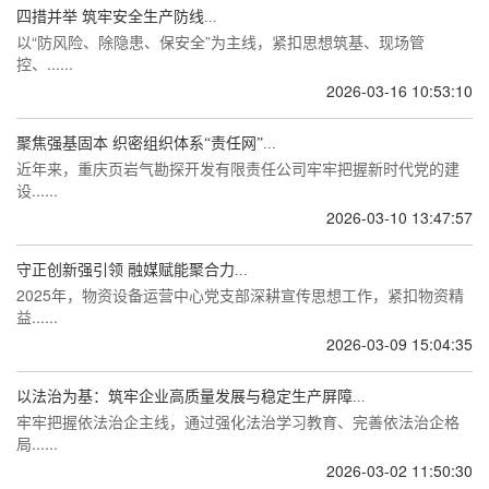
四措并举 筑牢安全生产防线...
以“防风险、除隐患、保安全”为主线，紧扣思想筑基、现场管
控、......
2026-03-16 10:53:10
聚焦强基固本 织密组织体系“责任网”...
近年来，重庆页岩气勘探开发有限责任公司牢牢把握新时代党的建
设......
2026-03-10 13:47:57
守正创新强引领 融媒赋能聚合力...
2025年，物资设备运营中心党支部深耕宣传思想工作，紧扣物资精
益......
2026-03-09 15:04:35
以法治为基：筑牢企业高质量发展与稳定生产屏障...
牢牢把握依法治企主线，通过强化法治学习教育、完善依法治企格
局......
2026-03-02 11:50:30