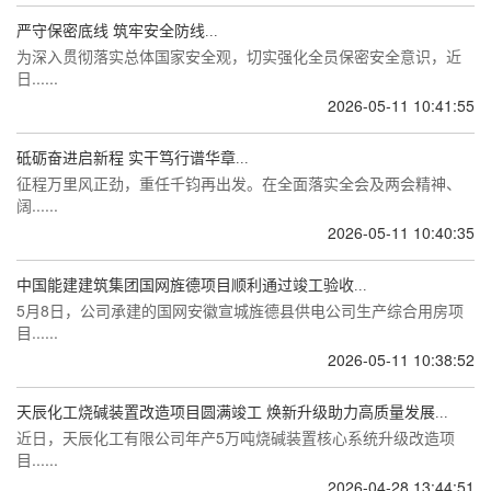
严守保密底线 筑牢安全防线...
为深入贯彻落实总体国家安全观，切实强化全员保密安全意识，近
日......
2026-05-11 10:41:55
砥砺奋进启新程 实干笃行谱华章...
征程万里风正劲，重任千钧再出发。在全面落实全会及两会精神、
阔......
2026-05-11 10:40:35
中国能建建筑集团国网旌德项目顺利通过竣工验收...
5月8日，公司承建的国网安徽宣城旌德县供电公司生产综合用房项
目......
2026-05-11 10:38:52
天辰化工烧碱装置改造项目圆满竣工 焕新升级助力高质量发展...
近日，天辰化工有限公司年产5万吨烧碱装置核心系统升级改造项
目......
2026-04-28 13:44:51