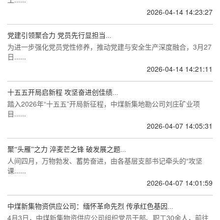
2026-04-14 14:23:27
党建引领聚合力 党员先行显担当...
为进一步强化党员党性修养，推动党建与安全生产深度融合，3月27
日......
2026-04-14 14:21:11
十五五开局启新程 攻坚奋进创佳绩...
踏入2026年“十五五”开局新征程，中煤新集地勘公司刘庄矿业项
目......
2026-04-07 14:05:31
聚“头雁”之力 淬麦芒之锋 破发展之题...
人间四月，万物勃发、蓄势奋进，由各基层支部书记牵头的“攻坚
课......
2026-04-07 14:01:59
中煤新集物资供应公司：缅怀革命先烈 传承红色基因...
4月3日，中煤新集物资供应公司组织党员干部、职工30余人，前往