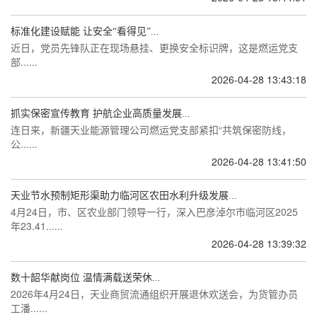
标准化建设赋能 让安全“看得见”...
近日，党员先锋队正在现场悬挂、更换安全标识牌，这是燃运党支
部......
2026-04-28 13:43:18
抓实保密宣传教育 护航企业高质量发展...
连日来，新疆天业能源管理公司燃运党支部紧扣“共筑保密防线，
公......
2026-04-28 13:41:50
天业节水预制矩形渠助力临河区农田水利升级发展...
4月24日，市、区农业部门领导一行，深入巴彦淖尔市临河区2025
年23.41......
2026-04-28 13:39:32
数十韶华献岗位 温情满载送荣休...
2026年4月24日，天业商贸流通组织开展退休欢送会，为货管办员
工潘......