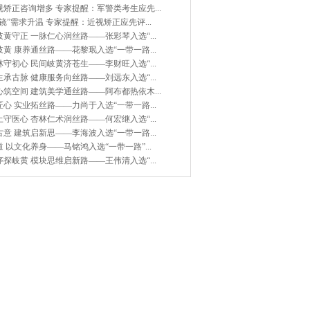
矫正咨询增多 专家提醒：军警类考生应先...
镜”需求升温 专家提醒：近视矫正应先评...
黄守正 一脉仁心润丝路——张彩琴入选“...
黄 康养通丝路——花黎珉入选“一带一路...
守初心 民间岐黄济苍生——李财旺入选“...
承古脉 健康服务向丝路——刘远东入选“...
筑空间 建筑美学通丝路——阿布都热依木...
心 实业拓丝路——力尚于入选“一带一路...
守医心 杏林仁术润丝路——何宏继入选“...
意 建筑启新思——李海波入选“一带一路...
 以文化养身——马铭鸿入选“一带一路”...
探岐黄 模块思维启新路——王伟清入选“...