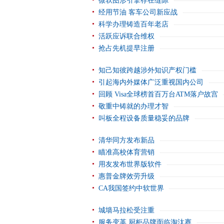
微软图形引擎存在缝隙
经用节油 客车公司新应战
科学办理铸造百年老店
活跃应诉联合维权
抢占先机提早注册
知己知彼跨越涉外知识产权门槛
引起海内外媒体广泛重视国内公司
回顾 Visa全球榜首百万台ATM落户故宫
敬重中铸就的办理才智
叫板全程设备质量稳妥的品牌
清华同方发布新品
瞄准高校体育营销
用友发布世界版软件
惠普金牌效劳升级
CA我国签约中软世界
城墙马拉松受注重
服务变革 厨柜品牌面临淘汰赛