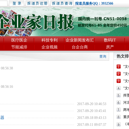
报道员服务QQ：3932566
医疗医企
科技专利
企业新闻发布汇
数码IT
节能减排
企业视频
台企台商
房产
热文排
查询
“
 08:56:38
“
“
 08:56:16
“
河
2017-09-20 10:46:53
两
2017-09-20 10:45:41
重
神器
2017-09-18 09:43:13
《
2017-09-11 09:07:37