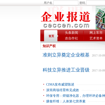
用户名
密码
头条新闻
网上车市
首页
农合作社
艺术资本
知识产权
准则立异奠定企业根基
2017-10-09
科技立异推进工业晋级
2017-10-09
CIMA发布威望陈述
滚筒商场培育终见成效
环保专用：焊烟净化器，办理环评必备
膳食纤维：人体第七营养素