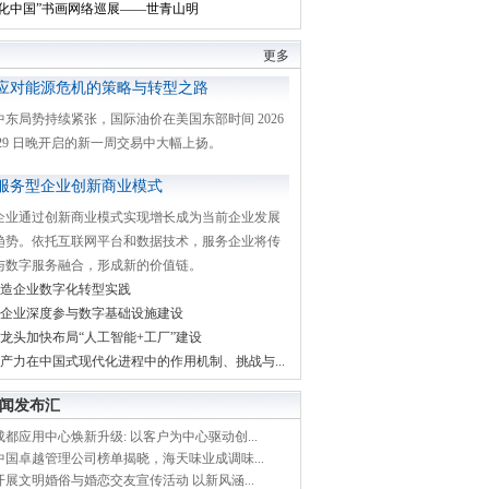
文化中国”书画网络巡展——世青山明
更多
应对能源危机的策略与转型之路
中东局势持续紧张，国际油价在美国东部时间 2026
月 29 日晚开启的新一周交易中大幅上扬。
服务型企业创新商业模式
企业通过创新商业模式实现增长成为当前企业发展
趋势。依托互联网平台和数据技术，服务企业将传
与数字服务融合，形成新的价值链。
造企业数字化转型实践
企业深度参与数字基础设施建设
龙头加快布局“人工智能+工厂”建设
产力在中国式现代化进程中的作用机制、挑战与...
闻发布汇
都应用中心焕新升级: 以客户为中心驱动创...
中国卓越管理公司榜单揭晓，海天味业成调味...
展文明婚俗与婚恋交友宣传活动 以新风涵...