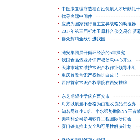
中医康复理疗造福百姓优质人才班献礼
找寻尖端中间件
应成为国家施行自主立异战略的助推器
2017年第三届析木玉原料合伙交易会 滨彩
群众辉腾全线引进我国
潞安集团展开循环经济的5年探究
我国食品酒业常识产权信息中心开业
天津市建立维护常识产权作业领导小组
重庆首发常识产权维护白皮书
西部首家常识产权学院在西安挂牌
东芝期望小学落户西安市
对方以质量不合格为由拒收货品怎么办
知名网红小U哈、小水强势助阵YY王者
美科利公司参与软件工程国际研讨会
赛门铁克推出安全和可用性解决计划