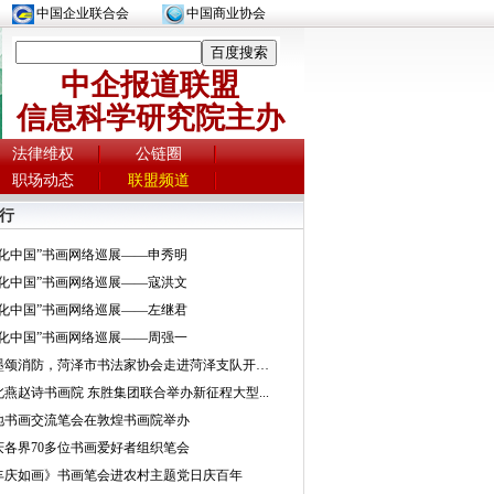
中国企业联合会
中国商业协会
中企报道联盟
信息科学研究院主办
法律维权
公链圈
职场动态
联盟频道
行
文化中国”书画网络巡展——申秀明
文化中国”书画网络巡展——寇洪文
文化中国”书画网络巡展——左继君
文化中国”书画网络巡展——周强一
挥墨颂消防，菏泽市书法家协会走进菏泽支队开展...
北燕赵诗书画院 东胜集团联合举办新征程大型...
地书画交流笔会在敦煌书画院举办
庆各界70多位书画爱好者组织笔会
丰庆如画》书画笔会进农村主题党日庆百年