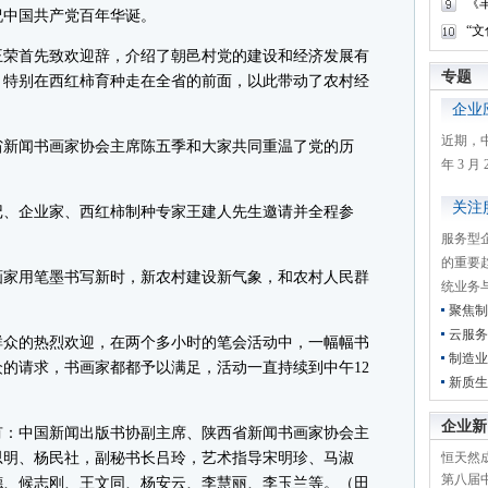
《
祝中国共产党百年华诞。
“
荣首先致欢迎辞，介绍了朝邑村党的建设和经济发展有
专题
，特别在西红柿育种走在全省的前面，以此带动了农村经
企业
近期，
新闻书画家协会主席陈五季和大家共同重温了党的历
年 3 
关注
、企业家、西红柿制种专家王建人先生邀请并全程参
服务型
的重要
家用笔墨书写新时，新农村建设新气象，和农村人民群
统业务
聚焦制
云服务
众的热烈欢迎，在两个多小时的笔会活动中，一幅幅书
制造业
的请求，书画家都都予以满足，活动一直持续到中午12
新质生
企业新
：中国新闻出版书协副主席、陕西省新闻书画家协会主
思明、杨民社，副秘书长吕玲，艺术指导宋明珍、马淑
恒天然成
第八届
德、候志刚、王文同、杨安云、李慧丽、李玉兰等。（田