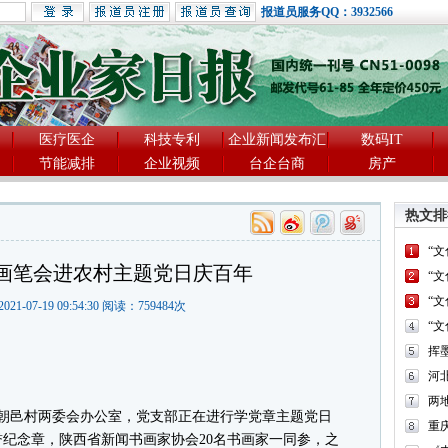
报道员服务QQ：3932566
医疗医企
科技专利
企业新闻发布汇
数码IT
节能减排
企业视频
台企台商
房产
热文排
“
画笔会进农村主题党日庆百年
“
“
021-07-19 09:54:30 阅读：
759484
次
“
河
两
区朝邑村两委会办公室，党支部正在进行学党章主题党日
重
誉纪念章，陕西省新闻书画家协会20名书画家一同参，之