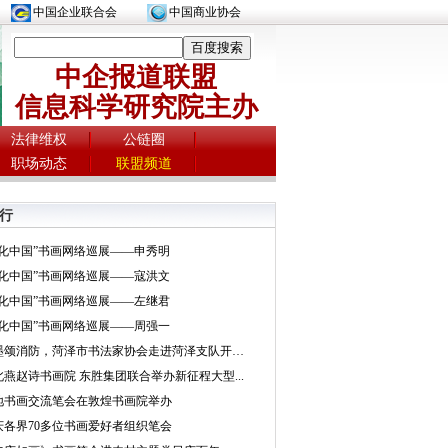
中国企业联合会
中国商业协会
中企报道联盟
信息科学研究院主办
法律维权
公链圈
职场动态
联盟频道
行
文化中国”书画网络巡展——申秀明
文化中国”书画网络巡展——寇洪文
文化中国”书画网络巡展——左继君
文化中国”书画网络巡展——周强一
挥墨颂消防，菏泽市书法家协会走进菏泽支队开展...
北燕赵诗书画院 东胜集团联合举办新征程大型...
地书画交流笔会在敦煌书画院举办
庆各界70多位书画爱好者组织笔会