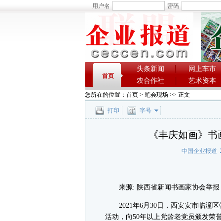
用户名
密码
头条新闻
网上车市
首页
农合作社
艺术资本
您所在的位置：
首页
>
笔会现场
>> 正文
打印
字号
《丰庆如画》书
中国企业报道
2
来源: 陕西省新闻书画家协会举报
2021年6月30日，西安安市临潼
活动，向50年以上党龄老党员颁发荣