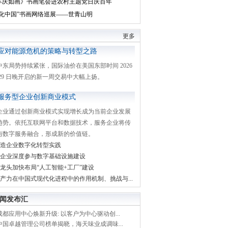
丰庆如画》书画笔会进农村主题党日庆百年
文化中国”书画网络巡展——世青山明
更多
应对能源危机的策略与转型之路
中东局势持续紧张，国际油价在美国东部时间 2026
月 29 日晚开启的新一周交易中大幅上扬。
服务型企业创新商业模式
企业通过创新商业模式实现增长成为当前企业发展
趋势。依托互联网平台和数据技术，服务企业将传
与数字服务融合，形成新的价值链。
造企业数字化转型实践
企业深度参与数字基础设施建设
龙头加快布局“人工智能+工厂”建设
产力在中国式现代化进程中的作用机制、挑战与...
闻发布汇
都应用中心焕新升级: 以客户为中心驱动创...
中国卓越管理公司榜单揭晓，海天味业成调味...