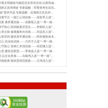
展文明婚俗与婚恋交友宣传活动 以新风涵...
矫正咨询增多 专家提醒：军警类考生应先...
镜”需求升温 专家提醒：近视矫正应先评...
黄守正 一脉仁心润丝路——张彩琴入选“...
黄 康养通丝路——花黎珉入选“一带一路...
守初心 民间岐黄济苍生——李财旺入选“...
承古脉 健康服务向丝路——刘远东入选“...
筑空间 建筑美学通丝路——阿布都热依木...
心 实业拓丝路——力尚于入选“一带一路...
守医心 杏林仁术润丝路——何宏继入选“...
意 建筑启新思——李海波入选“一带一路...
 以文化养身——马铭鸿入选“一带一路”...
探岐黄 模块思维启新路——王伟清入选“...