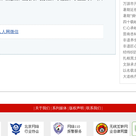
万源市开
暑期近视
暑期“摘
四十载岐
仁心承岐
人人网
微信
晋南杏林
非遗养生
非遗匠心
经纬织匠
扎根黑土
文脉承古
以名载道
大道秩序
|
关于我们
|
系列媒体
|
版权声明
|
联系我们
|