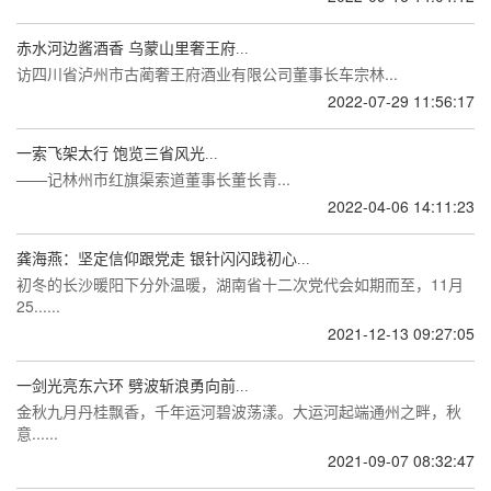
赤水河边酱酒香 乌蒙山里奢王府...
访四川省泸州市古蔺奢王府酒业有限公司董事长车宗林...
2022-07-29 11:56:17
一索飞架太行 饱览三省风光...
——记林州市红旗渠索道董事长董长青...
2022-04-06 14:11:23
龚海燕：坚定信仰跟党走 银针闪闪践初心...
初冬的长沙暖阳下分外温暖，湖南省十二次党代会如期而至，11月
25......
2021-12-13 09:27:05
一剑光亮东六环 劈波斩浪勇向前...
金秋九月丹桂飘香，千年运河碧波荡漾。大运河起端通州之畔，秋
意......
2021-09-07 08:32:47