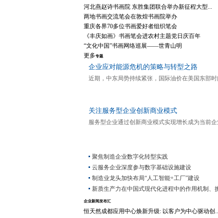
河北燕赵诗书画院 东胜集团联合举办新征程大型...
两地书画交流笔会在敦煌书画院举办
重庆各界70多位书画爱好者组织笔会
《丰庆如画》书画笔会进农村主题党日庆百年
“文化中国”书画网络巡展——世青山明
更多
专题
企业应对能源危机的策略与转型之路
近期，中东局势持续紧张，国际油价在美国东部时间 20
关注服务型企业创新商业模式
服务型企业通过创新商业模式实现增长成为当前企
聚焦制造企业数字化转型实践
云服务企业深度参与数字基础设施建设
制造业龙头加快布局“人工智能+工厂”建设
新质生产力在中国式现代化进程中的作用机制、挑战
企业新闻发布汇
恒天然成都应用中心焕新升级: 以客户为中心驱动创..