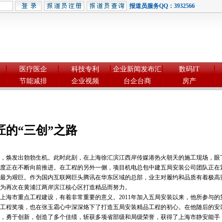
报道员服务QQ：3932566
医疗医企
科技专利
企业新闻发布汇
数码IT
节能减排
企业视频
台企台商
房产
的“三创”之路
焕发出勃勃生机。此时此刻，在上海徐汇滨江西岸传媒港热火朝天的施工现场，眼下
度正在不断向前推进。在工程的另外一侧，项目机电总包中建五局安装公司团队正在
最为艰巨。作为国内互联网巨头腾讯在华东区域的总部，业主对履约和品质有着极高
为再次在黄浦江两岸滨江核心区打造精品而努力。
市重点工程建设，有着非常重要的意义。2011年加入五局安装以来，他所参与的
工程奖项，也在张玉霜心中深深烙下了打造五局安装精品工程的初心。在他随后的安装
，勇于创新，创造了多个佳绩，斩获多项省部级和局级荣誉，获得了上海市静安能手