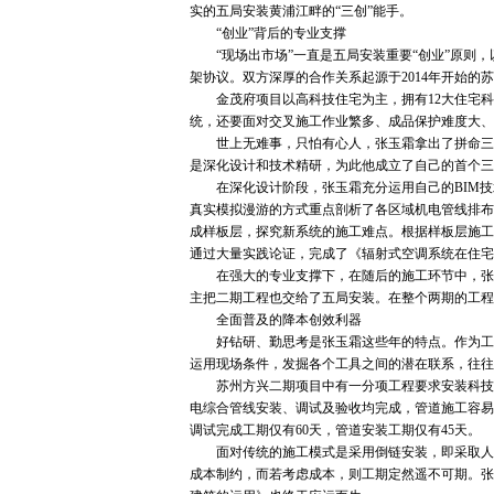
实的五局安装黄浦江畔的“三创”能手。
“创业”背后的专业支撑
“现场出市场”一直是五局安装重要“创业”原则，
架协议。双方深厚的合作关系起源于2014年开始
金茂府项目以高科技住宅为主，拥有12大住宅科技
统，还要面对交叉施工作业繁多、成品保护难度大、
世上无难事，只怕有心人，张玉霜拿出了拼命三郎
是深化设计和技术精研，为此他成立了自己的首个三
在深化设计阶段，张玉霜充分运用自己的BIM技
真实模拟漫游的方式重点剖析了各区域机电管线排布
成样板层，探究新系统的施工难点。根据样板层施工
通过大量实践论证，完成了《辐射式空调系统在住宅
在强大的专业支撑下，在随后的施工环节中，张玉
主把二期工程也交给了五局安装。在整个两期的工程
全面普及的降本创效利器
好钻研、勤思考是张玉霜这些年的特点。作为工程
运用现场条件，发掘各个工具之间的潜在联系，往往
苏州方兴二期项目中有一分项工程要求安装科技系统
电综合管线安装、调试及验收均完成，管道施工容易
调试完成工期仅有60天，管道安装工期仅有45天。
面对传统的施工模式是采用倒链安装，即采取人工
成本制约，而若考虑成本，则工期定然遥不可期。张