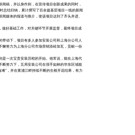
新闻稿，并以身作则，在宣传项目创新成果的同时，
及时总结归纳，累计撰写了百余篇基层项目一线的新闻
新闻媒体的报道与推介，使该项目达到了齐头并进、
，做好基础工作，对关键环节开展监督，最终项目成
的带动下，项目有多人参加安装公司和上海分公司人
不懈努力为上海分公司市场营销添砖加瓦，贡献一份
则是一次宝贵安装历程的开始。他常说，能在上海代
不断努力下，五局安装公司在强手如林的华东区域能
海滩”，并在黄浦江畔持续不断的生根开花结果，有力