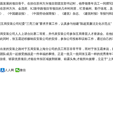
发展的项目骨干。在担任苏州方兴项目部团支部书记时，他带领青年员工一同撰写
在苏州方兴、金茂府、K2新华路项目等项目的几年时间里，忙里偷闲、勤于练笔，
》、《中国建设报》、《中国劳动保障报》、《建筑》杂志、《建筑时报》等报刊和
局安装公司纪委“三亮三做”要求开展工作，认真参与创建“陈超英廉洁文化示范点”
安装公司人人上讲台比赛二等奖，并代表安装公司参加五局青苗人才座谈会。在他
此同时，张玉霜还积极响应安装公司的安排，参加公司投标和议标工作，通过自己的
发的安装之路对于五局安装上海分公司的员工而言非常平常，而对于张玉霜来说，
团队成员一起接受挑战是一件幸福的事情。正是一批又一批同张玉霜一样的优秀青年
佳绩、斩获优质项目;才能在华东区域披荆斩棘、崭露头角;才能所向披靡，立足于“上
人人网
微信