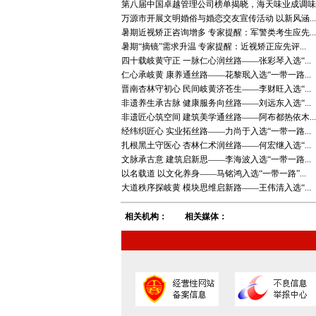
第八届中国卓越管理公司榜单揭晓，海天味业成调味..
万源市开展文明婚俗与婚恋交友宣传活动 以新风涵...
暑期近视矫正咨询增多 专家提醒：军警类考生应先...
暑期“摘镜”需求升温 专家提醒：近视矫正应先评...
四十载岐黄守正 一脉仁心润丝路——张彩琴入选“...
仁心承岐黄 康养通丝路——花黎珉入选“一带一路...
晋南杏林守初心 民间岐黄济苍生——李财旺入选“...
非遗养生承古脉 健康服务向丝路——刘远东入选“...
非遗匠心筑空间 建筑美学通丝路——阿布都热依木...
经纬织匠心 实业拓丝路——力尚于入选“一带一路...
扎根黑土守医心 杏林仁术润丝路——何宏继入选“...
文脉承古意 建筑启新思——李海波入选“一带一路...
以名载道 以文化养身——马铭鸿入选“一带一路”...
大道秩序探岐黄 模块思维启新路——王伟清入选“...
相关机构：
相关媒体：