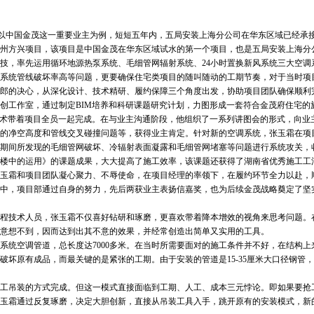
以中国金茂这一重要业主为例，短短五年内，五局安装上海分公司在华东区域已经承接了
的苏州方兴项目，该项目是中国金茂在华东区域试水的第一个项目，也是五局安装上海
，率先运用循环地源热泵系统、毛细管网辐射系统、24小时置换新风系统三大空调
系统管线破坏率高等问题，更要确保住宅类项目的随叫随动的工期节奏，对于当时项
的决心，从深化设计、技术精研、履约保障三个角度出发，协助项目团队确保顺利
创工作室，通过制定BIM培养和科研课题研究计划，力图形成一套符合金茂府住宅的
术带着项目全员一起完成。在与业主沟通阶段，他组织了一系列讲图会的形式，向业主
的净空高度和管线交叉碰撞问题等，获得业主肯定。针对新的空调系统，张玉霜在项
期间所发现的毛细管网破坏、冷辐射表面凝露和毛细管网堵塞等问题进行系统攻关，
楼中的运用》的课题成果，大大提高了施工效率，该课题还获得了湖南省优秀施工工
霜和项目团队凝心聚力、不辱使命，在项目经理的率领下，在履约环节全力以赴，
中，项目部通过自身的努力，先后两获业主表扬信嘉奖，也为后续金茂战略奠定了坚
技术人员，张玉霜不仅喜好钻研和琢磨，更喜欢带着降本增效的视角来思考问题。
意想不到，因而达到出其不意的效果，并经常创造出简单又实用的工具。
空调管道，总长度达7000多米。在当时所需要面对的施工条件并不好，在结构上
破坏原有成品，而最关键的是紧张的工期。由于安装的管道是15-35厘米大口径钢管
吊装的方式完成。但这一模式直接面临到工期、人工、成本三元悖论。即如果要抢
玉霜通过反复琢磨，决定大胆创新，直接从吊装工具入手，跳开原有的安装模式，新