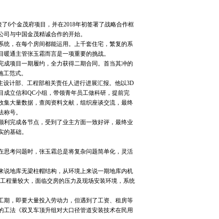
6个金茂府项目，并在2018年初签署了战略合作框
分公司与中国金茂精诚合作的开始。
系统，在每个房间都能运用。上千套住宅，繁复的系
目暖通主管张玉霜而言是一项重要的挑战。
完成项目一期履约，全力获得二期合同。首当其冲的
施工范式。
设计部、工程部相关责任人进行进展汇报。他以3D
目成立信和QC小组，带领青年员工做科研，提前完
收集大量数据，查阅资料文献，组织座谈交流，最终
法称号。
顺利完成各节点，受到了业主方面一致好评，最终业
实的基础。
在思考问题时，张玉霜总是将复杂问题简单化，灵活
来说地库无梁柱帽结构，从环境上来说一期地库内机
，工程量较大，面临交房的压力及现场安装环境，系统
工期，即要大量投入劳动力，但遇到了工资、租房等
的工法《双叉车顶升组对大口径管道安装技术在民用