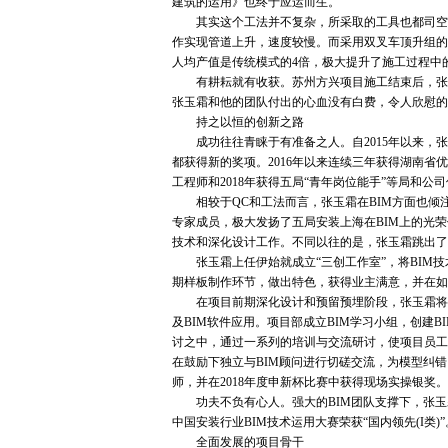
建筑的运用》也终于应运而生。
其实这个工法并不复杂，所采取的工具也都司空见
作实现管道上升，速度较慢。而采用双叉车顶升组的
人均产值是传统模式的4倍，极大提升了施工过程中
有耕耘就有收获。苏州方兴项目施工结束后，张玉
张玉霜和他的团队付出的心血没有白费，令人欣慰的
持之以恒的创新之路
成功往往青睐于有准备之人。自2015年以来，张
都获得新的奖项。2016年以来连续三年获得湖南省
工程师和2018年获得五局“青年岗位能手”等局和公
相较于QC和工法而言，张玉霜在BIM方面也倾注
专家成员，极大发扬了五局安装上海在BIM上的光荣
技术和深化设计工作。不同以往的是，张玉霜跳出了
张玉霜上任伊始就成立“三创工作室”，将BIM技
期样板制作环节，做出特色，获得业主满意，并在如
在项目前期深化设计和预留预埋阶段，张玉霜将主要
及BIM软件应用。项目部成立BIM学习小组，创建
讨之中，通过一系列的培训与交流研讨，使项目员工
在鼓励下独立与BIM顾问进行切磋交流，为模型纠错
师，并在2018年度申新杯比赛中获得现场实操银奖。
功夫不负有心人。强大的BIM团队支撑下，张玉霜
中国安装行业BIM技术运用大赛荣获“国内领先(I类)”
全面发展的项目骨干