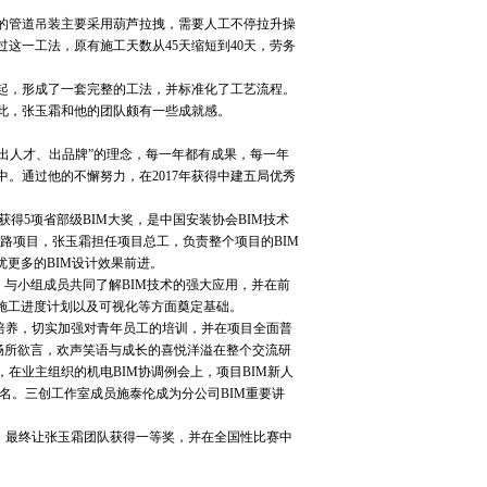
的管道吊装主要采用葫芦拉拽，需要人工不停拉升操
这一工法，原有施工天数从45天缩短到40天，劳务
起，形成了一套完整的工法，并标准化了工艺流程。
此，张玉霜和他的团队颇有一些成就感。
、出人才、出品牌”的理念，每一年都有成果，每一年
。通过他的不懈努力，在2017年获得中建五局优秀
得5项省部级BIM大奖，是中国安装协会BIM技术
华路项目，张玉霜担任项目总工，负责整个项目的BIM
更多的BIM设计效果前进。
与小组成员共同了解BIM技术的强大应用，并在前
施工进度计划以及可视化等方面奠定基础。
培养，切实加强对青年员工的培训，并在项目全面普
中畅所欲言，欢声笑语与成长的喜悦洋溢在整个交流研
在业主组织的机电BIM协调例会上，项目BIM新人
6名。三创工作室成员施泰伦成为分公司BIM重要讲
，最终让张玉霜团队获得一等奖，并在全国性比赛中