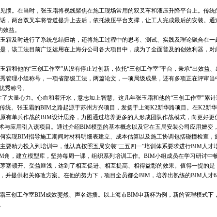
惯。在当时，张玉霜将视线聚焦在施工现场常用的双叉车和液压升降平台上。传统
话，两台双叉车将管道提升上去后，依托液压平台支撑，让工人完成最后的安装。通过
的效益。
霜及时进行了系统总结归纳，还将施工过程中的思考、测试、实践及理论融合在一
是，该工法目前广泛运用在上海分公司各大项目中，成为了全面普及的创效利器，对
玉霜和他的“三创工作室”从没有停止过创新，依托“三创工作室”平台，秉承“出效益
优秀管理小组称号，一项省部级工法，两篇论文，一项局级成果，还有多项正在评审当中
司优秀称号。
了大量心力。心血和着汗水，意志加上智慧。这几年张玉霜和他的“三创工作室”累计获
传统。张玉霜的BIM之路起源于苏州方兴项目，发扬于上海K2新华路项目。在K2新
原有单兵作战的BIM设计思路，力图通过培养更多的人形成团队作战模式，向更好更优
术与应用引入该项目。通过介绍BIM模型的基本概念以及它在五局安装公司应用嬗变，
何实现BIM指导施工期间对材料明细表建立、成本估算以及施工协调包括碰撞检查，
精力投入到培训中，他认真按照五局安装“三五四一”培训体系要求进行BIM人才
BIM角，建立模型库，坚持每周一课，组织系列培训工作。BIM小组成员在学习研讨
茅塞顿开、受益匪浅，达到了相互促进、相互提高、相得益彰的效果。值得一提的是，
，并提供相关修改方案。在他的努力下，项目全员都会BIM，培养出熟练的BIM人才
三创工作室BIM成效斐然、声名远播。以上海市BIM申新杯为例，新的管理模式下
。