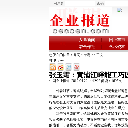
用户名
密码
头条新闻
网上车市
首页
农合作社
艺术资本
您所在的位置：
首页
>
专题
>> 正文
打印
字号
张玉霜：黄浦江畔能工巧匠
中国企业报道
2019-04-22 14:42:22 阅读：
4697
次
仲春时节，春光明媚，申城到处呈现出盎然春意，
主题建设的重要支撑，腾讯滨江项目主体结构施工进
行经理张玉霜为首的深化设计团队最为显眼，任务也
的深化设计团队，力争高标准高质量完成业主重托，
对于张玉霜而言，这是他再次来到黄浦江畔参与上海
项目揽获了包括鲁班奖、申安杯在内的所有区域重要
的指引下，变压力为动力，不断突破自我，锤炼技能