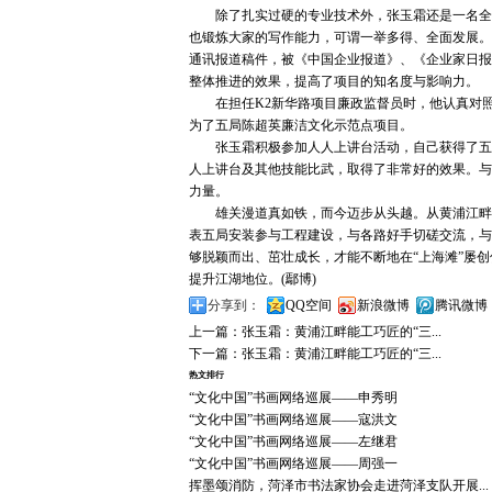
除了扎实过硬的专业技术外，张玉霜还是一名全面
也锻炼大家的写作能力，可谓一举多得、全面发展。
通讯报道稿件，被《中国企业报道》、《企业家日报
整体推进的效果，提高了项目的知名度与影响力。
在担任K2新华路项目廉政监督员时，他认真对照五
为了五局陈超英廉洁文化示范点项目。
张玉霜积极参加人人上讲台活动，自己获得了五局
人上讲台及其他技能比武，取得了非常好的效果。与
力量。
雄关漫道真如铁，而今迈步从头越。从黄浦江畔出
表五局安装参与工程建设，与各路好手切磋交流，与
够脱颖而出、茁壮成长，才能不断地在“上海滩”屡创
提升江湖地位。(鄢博)
分享到：
QQ空间
新浪微博
腾讯微博
上一篇：
张玉霜：黄浦江畔能工巧匠的“三...
下一篇：
张玉霜：黄浦江畔能工巧匠的“三...
热文排行
“文化中国”书画网络巡展——申秀明
“文化中国”书画网络巡展——寇洪文
“文化中国”书画网络巡展——左继君
“文化中国”书画网络巡展——周强一
挥墨颂消防，菏泽市书法家协会走进菏泽支队开展...