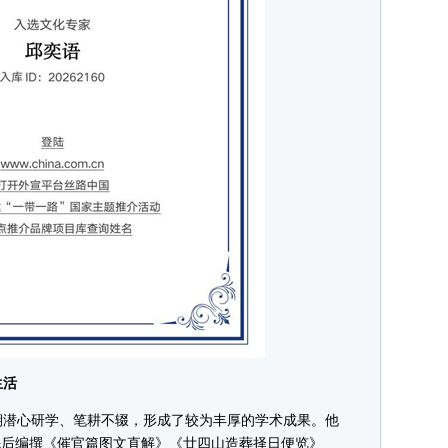
生活
潜心研学、笔耕不辍，形成了较为丰厚的学术成果。他
先后编撰《催官篇图文直解》《廿四山造葬择日便览》