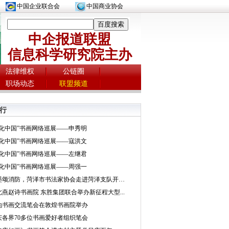
中国企业联合会
中国商业协会
中企报道联盟
信息科学研究院主办
法律维权
公链圈
职场动态
联盟频道
行
文化中国”书画网络巡展——申秀明
文化中国”书画网络巡展——寇洪文
文化中国”书画网络巡展——左继君
文化中国”书画网络巡展——周强一
挥墨颂消防，菏泽市书法家协会走进菏泽支队开展...
北燕赵诗书画院 东胜集团联合举办新征程大型...
地书画交流笔会在敦煌书画院举办
庆各界70多位书画爱好者组织笔会