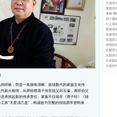
万源市开
暑期近视
暑期“摘
四十载岐
仁心承岐
晋南杏林
非遗养生
非遗匠心
经纬织匠
扎根黑土
文脉承古
以名载道
大道秩序
脉
间经验，而是一条脉络清晰、延续数代的家族文化传
六代薪火相传，从师祖铿茂子传至祖父邱玉瀛，再经伯父
奕语承担起新的传承责任。家族不仅保存《弹子经》《雄
工具“天星戊己盘”，构成较为完整的传统易学资料体