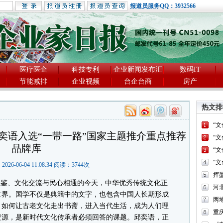
报道员服务QQ：3932566
医疗医企
科技专利
企业新闻发布汇
数码IT
节能减排
企业视频
台企台商
房产
热文排
“
奕语入选“一带一路”国家主题推介重点推荐
“
品牌库
“
“
2026-06-04 11:08:34 阅读：
3744
次
鉴、文化交流与民心相通的今天，中华优秀传统文化正
河
世界。国学不仅是典籍中的文字，也包含中国人长期形成
两
。如何让古老文化走出书斋，进入当代生活，成为人们理
重
资源，是新时代文化传承者必须回答的课题。邱奕语，正