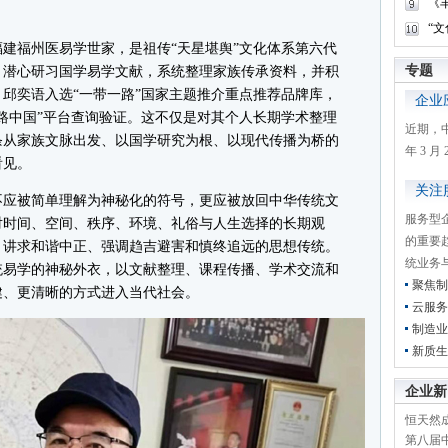
《
“
建福州医易学世家，是祖传“天星堪舆”文化体系第六代
专题
，潜心研习国学易学文献，系统整理家族传承资料，并积
邱奕语入选“一带一路”国家主题推介重点推荐品牌库，
企业
路中国”平台查询验证。这不仅是对其个人长期学术整理
近期，
条从家族文脉出发、以国学研究为根、以现代传播为桥的
年 3 
看见。
关注
应被简单理解为神秘化的符号，更应被放回中华传统文
服务型
对时间、空间、秩序、环境、礼俗与人生选择的长期观
的重要
、讲求和谐中正、强调趋吉避害和慎终追远的思想传统。
统业务
统易学的神秘外衣，以文献整理、课程传播、学术交流和
聚焦制
健、更清晰的方式进入当代社会。
云服务
制造业
新质生
企业新
恒天然成
第八届