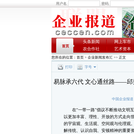
用户名
密码
头条新闻
网上车市
首页
农合作社
艺术资本
您所在的位置：
首页
>
企业新闻发布汇
>> 正文
打印
字号
易脉承六代 文心通丝路——邱
中国企业报道
在“一带一路”倡议不断推动文明互
以更加丰富、理性、开放的方式走向
的宇宙观、生活观、空间观与伦理观
解传统、认识自我、安顿精神的重要