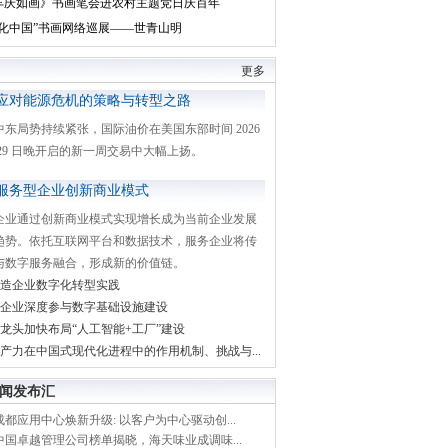
丰庆如画》书画笔会进农村主题党日庆百年
文化中国”书画网络巡展——世青山明
更多
应对能源危机的策略与转型之路
中东局势持续紧张，国际油价在美国东部时间 2026
月 29 日晚开启的新一周交易中大幅上扬。
服务型企业创新商业模式
企业通过创新商业模式实现增长成为当前企业发展
趋势。依托互联网平台和数据技术，服务企业将传
与数字服务融合，形成新的价值链。
造企业数字化转型实践
企业深度参与数字基础设施建设
龙头加快布局“人工智能+工厂”建设
产力在中国式现代化进程中的作用机制、挑战与...
闻发布汇
都应用中心焕新升级: 以客户为中心驱动创...
中国卓越管理公司榜单揭晓，海天味业成调味...