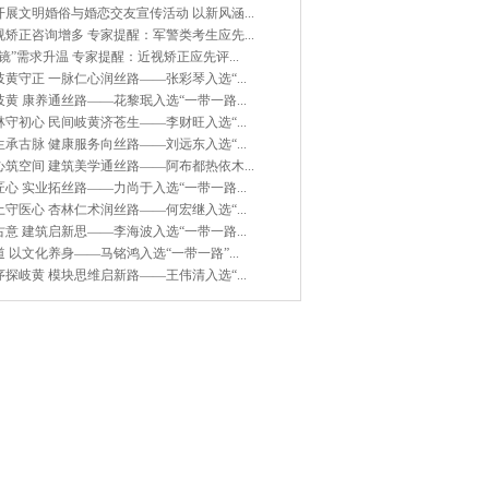
展文明婚俗与婚恋交友宣传活动 以新风涵...
矫正咨询增多 专家提醒：军警类考生应先...
镜”需求升温 专家提醒：近视矫正应先评...
黄守正 一脉仁心润丝路——张彩琴入选“...
黄 康养通丝路——花黎珉入选“一带一路...
守初心 民间岐黄济苍生——李财旺入选“...
承古脉 健康服务向丝路——刘远东入选“...
筑空间 建筑美学通丝路——阿布都热依木...
心 实业拓丝路——力尚于入选“一带一路...
守医心 杏林仁术润丝路——何宏继入选“...
意 建筑启新思——李海波入选“一带一路...
 以文化养身——马铭鸿入选“一带一路”...
探岐黄 模块思维启新路——王伟清入选“...