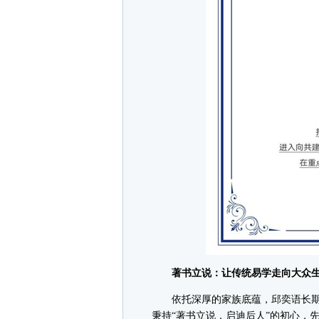
著书立说：让传统易学走向大众
依托深厚的家族底蕴，邱奕语长期
秉持“著书立说，启迪后人”的初心，