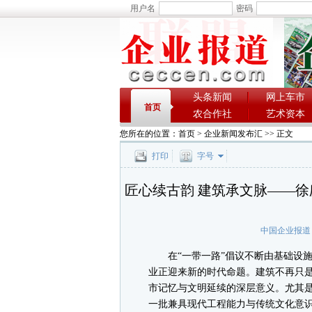
用户名
密码
头条新闻
网上车市
首页
农合作社
艺术资本
您所在的位置：
首页
>
企业新闻发布汇
>> 正文
打印
字号
匠心续古韵 建筑承文脉——徐
中国企业报道
在“一带一路”倡议不断由基础设施
业正迎来新的时代命题。建筑不再只
市记忆与文明延续的深层意义。尤其
一批兼具现代工程能力与传统文化意