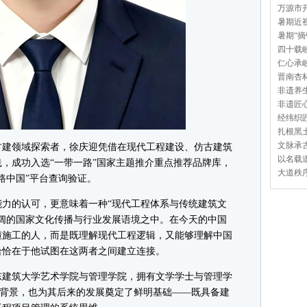
万源市开
暑期近视
暑期“摘
四十载岐
仁心承岐
晋南杏林
非遗养生
非遗匠心
经纬织匠
扎根黑土
文脉承古
建领域探索者，徐庆迎凭借在现代工程建设、仿古建筑
以名载道
，成功入选“一带一路”国家主题推介重点推荐品牌库，
大道秩序
路中国”平台查询验证。
的认可，更意味着一种“现代工程体系与传统建筑文
阔的国家文化传播与行业发展语境之中。在今天的中国
懂施工的人，而是既理解现代工程逻辑，又能够理解中国
恰恰在于他试图在这两者之间建立连接。
东建筑大学艺术学院与管理学院，拥有文学学士与管理学
复合背景，也为其后来的发展奠定了鲜明基础——既具备建