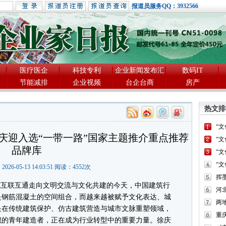
报道员服务QQ：3932566
医疗医企
科技专利
企业新闻发布汇
数码IT
节能减排
企业视频
台企台商
房产
热文排
“
庆迎入选“一带一路”国家主题推介重点推荐
“
品牌库
“
“
2026-05-13 14:03:51 阅读：
4552
次
互联互通走向文明交流与文化共建的今天，中国建筑行
河
是钢筋混凝土的空间组合，而越来越被赋予文化表达、城
两
是在传统建筑保护、仿古建筑营造与城市文脉重塑领域，
重
识的青年建造者，正在成为行业转型中的重要力量。徐庆