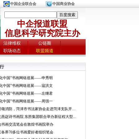
中国企业联合会
中国商业协会
中企报道联盟
信息科学研究院主办
法律维权
公链圈
职场动态
联盟频道
行
文化中国”书画网络巡展——申秀明
文化中国”书画网络巡展——寇洪文
文化中国”书画网络巡展——左继君
文化中国”书画网络巡展——周强一
挥墨颂消防，菏泽市书法家协会走进菏泽支队开展...
北燕赵诗书画院 东胜集团联合举办新征程大型...
地书画交流笔会在敦煌书画院举办
庆各界70多位书画爱好者组织笔会