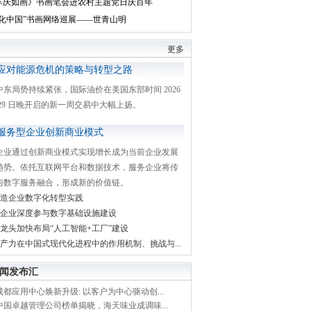
丰庆如画》书画笔会进农村主题党日庆百年
文化中国”书画网络巡展——世青山明
更多
应对能源危机的策略与转型之路
中东局势持续紧张，国际油价在美国东部时间 2026
月 29 日晚开启的新一周交易中大幅上扬。
服务型企业创新商业模式
企业通过创新商业模式实现增长成为当前企业发展
趋势。依托互联网平台和数据技术，服务企业将传
与数字服务融合，形成新的价值链。
造企业数字化转型实践
企业深度参与数字基础设施建设
龙头加快布局“人工智能+工厂”建设
产力在中国式现代化进程中的作用机制、挑战与...
闻发布汇
都应用中心焕新升级: 以客户为中心驱动创...
中国卓越管理公司榜单揭晓，海天味业成调味...