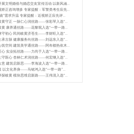
展文明婚俗与婚恋交友宣传活动 以新风涵...
矫正咨询增多 专家提醒：军警类考生应先...
镜”需求升温 专家提醒：近视矫正应先评...
黄守正 一脉仁心润丝路——张彩琴入选“...
黄 康养通丝路——花黎珉入选“一带一路...
守初心 民间岐黄济苍生——李财旺入选“...
承古脉 健康服务向丝路——刘远东入选“...
筑空间 建筑美学通丝路——阿布都热依木...
心 实业拓丝路——力尚于入选“一带一路...
守医心 杏林仁术润丝路——何宏继入选“...
意 建筑启新思——李海波入选“一带一路...
 以文化养身——马铭鸿入选“一带一路”...
探岐黄 模块思维启新路——王伟清入选“...