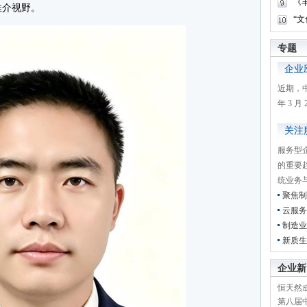
《
推介视野。
“
专题
企业
近期，
年 3 
关注
服务型
的重要
统业务
聚焦制
云服务
制造业
新质生
企业新
恒天然成
第八届