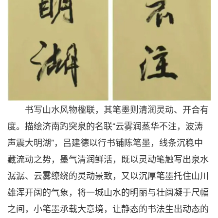
书写山水风物楹联，其笔墨则清润灵动、开合有
度。描绘济南趵突泉的名联“云雾润蒸华不注，波涛
声震大明湖”，吕建德以行书铺陈笔墨，线条沉稳中
藏流动之势，墨气清润鲜活，既以灵动笔触写出泉水
潺潺、云雾缭绕的灵动景致，又以沉厚笔墨托住山川
雄浑开阔的气象，将一城山水的明丽与壮阔凝于尺幅
之间，小笔墨承载大意境，让静态的书法生出动态的