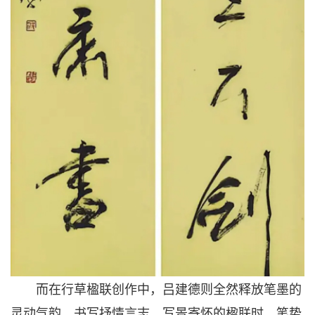
而在行草楹联创作中，吕建德则全然释放笔墨的
灵动气韵。书写抒情言志、写景寄怀的楹联时，笔势