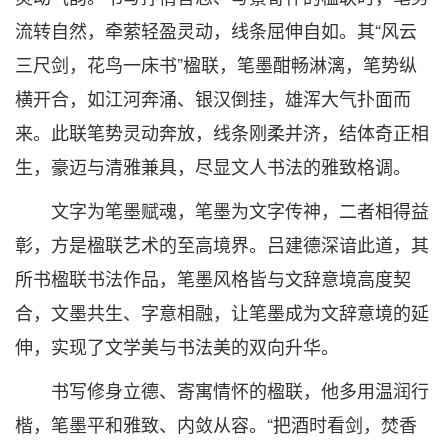
流转自然，牵萦轻盈灵动，线条屈伸自如。其“风云
三尺剑，花鸟一床书”楹联，笔墨酣畅淋漓，笔势纵
横开合，如江河奔涌、银汉倒挂，雄浑大气扑面而
来。此联笔势灵动奔放，线条刚柔并济，结体奇正相
生，豪迈与清雅兼具，尽显文人书法的雅致格调。
文字为笔墨赋魂，笔墨为文字传神，二者相得益
彰，方是楹联艺术的至高境界。吕建德深谙此道，其
所书楹联书法作品，笔墨风格皆与文辞意境高度契
合，文墨共生、字意相融，让笔墨成为文辞意境的延
伸，实现了文学美与书法美的双向升华。
书写修身立德、寄寓情怀的楹联，他多用温润行
楷，笔墨平和雅致、内敛从容。“把酒时看剑，焚香