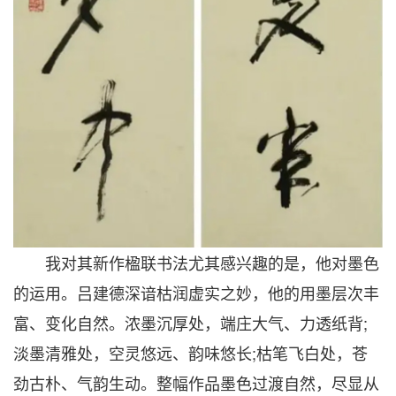
我对其新作楹联书法尤其感兴趣的是，他对墨色
的运用。吕建德深谙枯润虚实之妙，他的用墨层次丰
富、变化自然。浓墨沉厚处，端庄大气、力透纸背;
淡墨清雅处，空灵悠远、韵味悠长;枯笔飞白处，苍
劲古朴、气韵生动。整幅作品墨色过渡自然，尽显从