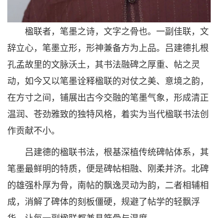
楹联者，笔墨之诗，文字之骨也。一副佳联，文
辞立心，笔墨立形，形神兼备方为上品。吕建德扎根
孔孟故里的文脉沃土，其书法融碑之厚重、帖之灵
动，如今又以笔墨诠释楹联的对仗之美、意境之韵，
在方寸之间，铺展出古今交融的笔墨气象，形成清正
温润、苍劲雅致的独特风格，着实为当代楹联书法创
作贡献不小。
吕建德的楹联书法，根基深植传统碑帖体系，其
笔墨最鲜明的特质，便是碑帖相融、刚柔并济。北碑
的雄强朴厚为骨，南帖的飘逸灵动为韵，二者相辅相
成，消解了碑体的刻板僵硬，规避了帖学的轻飘浮
华，让每一副楹联都兼具筋骨与温度。