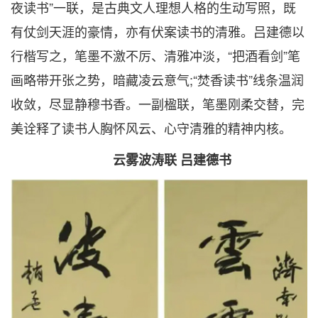
夜读书”一联，是古典文人理想人格的生动写照，既
有仗剑天涯的豪情，亦有伏案读书的清雅。吕建德以
行楷写之，笔墨不激不厉、清雅冲淡，“把酒看剑”笔
画略带开张之势，暗藏凌云意气;“焚香读书”线条温润
收敛，尽显静穆书香。一副楹联，笔墨刚柔交替，完
美诠释了读书人胸怀风云、心守清雅的精神内核。
云雾波涛联 吕建德书