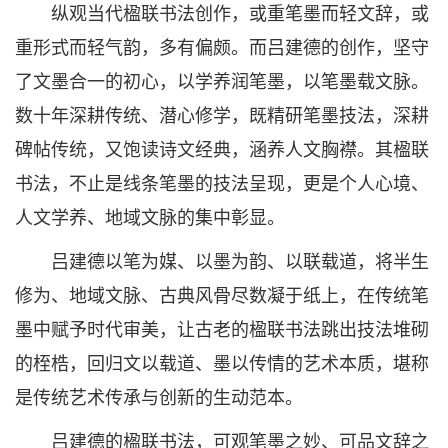
纵观当代楹联书法创作，或重笔墨而轻文辞，或
重形式而轻气韵，多有偏颇。而吕建德的创作，坚守
了文墨合一的初心，以学养润笔墨，以笔墨载文脉。
数十年深耕传统、潜心修学，既精研笔墨技法，深耕
碑帖传统，又饱读诗文经典，涵养人文胸襟。其楹联
书法，不止是线条笔墨的技法呈现，更是个人心境、
人文学养、地域文脉的集中彰显。
吕建德以笔为媒、以墨为韵、以联载道，将半生
修为、地域文脉、古典风骨尽数凝于纸上，在传统笔
墨中赋予时代审美，让古老的楹联书法跳出技法堆砌
的桎梏，回归文以载道、墨以传情的艺术本质，堪称
是传统艺术传承与创新的生动范本。
吕建德的楹联书法，可观笔墨之妙、可品文辞之