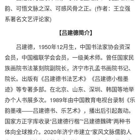
韵、可悟文脉之深、可感风骨之正。(作者：王立强
系著名文艺评论家)
【吕建德简介】
吕建德，1950年12月生，中国书法家协会资深
会员，中国楹联学会会员，一级美术师。曾任国家民
族画院书法篆刻院副院长，济宁市孔孟书画院书记、
院长。出版有《吕建德书法艺术》《吕建德小楷墨
迹》等专著多部。在北京、山东、深圳、韩国等地举
办个人书展多次。1989年由中国教育电视台录制《乐
韵墨魂——吕建德书、乐艺术》，播出后引起轰动。
国家方正字库收录“吕建德行楷”“吕建德魏碑”两种书
体向全球推介。2020年济宁市建立“家风文脉儒韵人