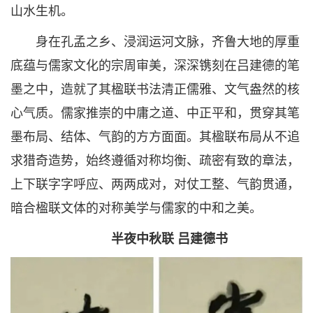
山水生机。
身在孔孟之乡、浸润运河文脉，齐鲁大地的厚重
底蕴与儒家文化的宗周审美，深深镌刻在吕建德的笔
墨之中，造就了其楹联书法清正儒雅、文气盎然的核
心气质。儒家推崇的中庸之道、中正平和，贯穿其笔
墨布局、结体、气韵的方方面面。其楹联布局从不追
求猎奇造势，始终遵循对称均衡、疏密有致的章法，
上下联字字呼应、两两成对，对仗工整、气韵贯通，
暗合楹联文体的对称美学与儒家的中和之美。
半夜中秋联 吕建德书