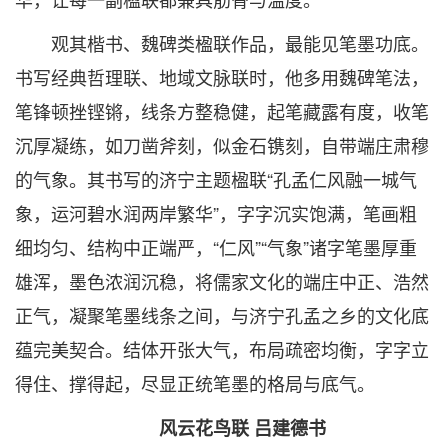
观其楷书、魏碑类楹联作品，最能见笔墨功底。
书写经典哲理联、地域文脉联时，他多用魏碑笔法，
笔锋顿挫铿锵，线条方整稳健，起笔藏露有度，收笔
沉厚凝练，如刀凿斧刻，似金石镌刻，自带端庄肃穆
的气象。其书写的济宁主题楹联“孔孟仁风融一城气
象，运河碧水润两岸繁华”，字字沉实饱满，笔画粗
细均匀、结构中正端严，“仁风”“气象”诸字笔墨厚重
雄浑，墨色浓润沉稳，将儒家文化的端庄中正、浩然
正气，凝聚笔墨线条之间，与济宁孔孟之乡的文化底
蕴完美契合。结体开张大气，布局疏密均衡，字字立
得住、撑得起，尽显正统笔墨的格局与底气。
风云花鸟联 吕建德书