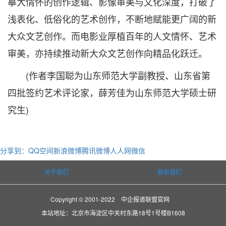
摹大情怀的创作逻辑、影像审美与文化深度，打破了
浅表化、低俗化的艺术创作，不断地赋能更广阔的新
大众文艺创作。而电影业厚植百年的人文情怀、艺术
审美，亦持续推动新大众文艺创作向精品化跃迁。
(作者李国聪为山东师范大学副教授、山东省第
四批签约艺术评论家，薛芳佳为山东师范大学硕士研
究生)
分享到：
QQ空间
新浪微博
腾讯微博
人人网
微信
关于我们
联系我们
Copyright © 2001-2022 中企报道联盟官网
本站地址：北京市海淀区中关村东路18号1号楼B1608