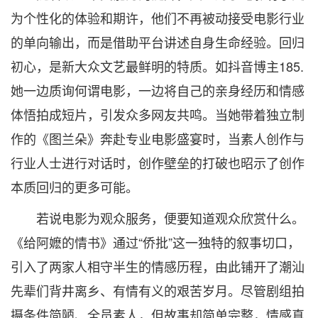
为个性化的体验和期许，他们不再被动接受电影行业
的单向输出，而是借助平台讲述自身生命经验。回归
初心，是新大众文艺最鲜明的特质。如抖音博主185.
她一边质询何谓电影，一边将自己的亲身经历和情感
体悟拍成短片，引发众多网友共鸣。当她带着独立制
作的《图兰朵》奔赴专业电影盛宴时，当素人创作与
行业人士进行对话时，创作壁垒的打破也昭示了创作
本质回归的更多可能。
若说电影为观众服务，便要知道观众欣赏什么。
《给阿嬷的情书》通过“侨批”这一独特的叙事切口，
引入了两家人相守半生的情感历程，由此铺开了潮汕
先辈们背井离乡、有情有义的艰苦岁月。尽管剧组拍
摄条件简陋、全员素人，但故事却简单完整，情感真