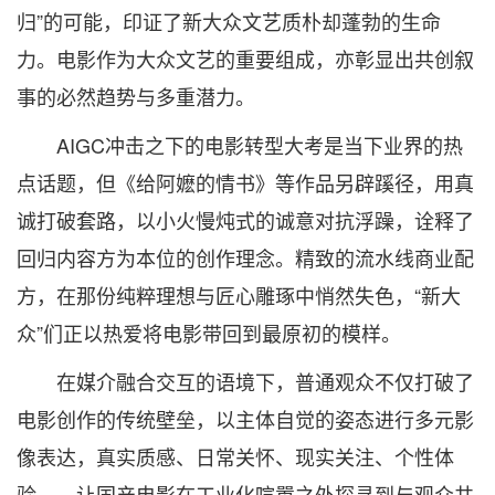
归”的可能，印证了新大众文艺质朴却蓬勃的生命
力。电影作为大众文艺的重要组成，亦彰显出共创叙
事的必然趋势与多重潜力。
AIGC冲击之下的电影转型大考是当下业界的热
点话题，但《给阿嬷的情书》等作品另辟蹊径，用真
诚打破套路，以小火慢炖式的诚意对抗浮躁，诠释了
回归内容方为本位的创作理念。精致的流水线商业配
方，在那份纯粹理想与匠心雕琢中悄然失色，“新大
众”们正以热爱将电影带回到最原初的模样。
在媒介融合交互的语境下，普通观众不仅打破了
电影创作的传统壁垒，以主体自觉的姿态进行多元影
像表达，真实质感、日常关怀、现实关注、个性体
验……让国产电影在工业化喧嚣之外探寻到与观众共