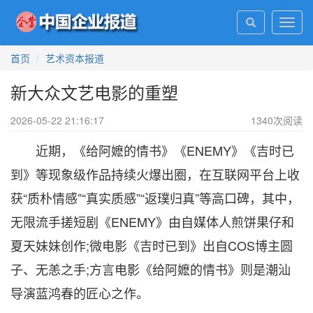
Toggl
navig
首页
艺术资本报道
新大众文艺电影的重塑
2026-05-22 21:16:17
1340
次阅读
近期，《给阿嬷的情书》《ENEMY》《吉时已
到》等现象级作品持续火爆出圈，在互联网平台上收
获“质朴情感”“真实质感”“返璞归真”等高口碑，其中，
无限流手搓短剧《ENEMY》由自媒体人煎饼果仔和
夏天妹妹创作;微电影《吉时已到》出自COS博主圆
子、无恙之手;方言电影《给阿嬷的情书》则是潮汕
导演蓝鸿春的匠心之作。