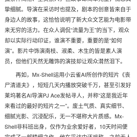
挚细腻。导演在采访时也提及，剧本的创意皆来自于
身边人的故事，这恰恰说明了新大众文艺能为电影带
来无穷的活力。在众人调侃“流量为王”的当下，观众
却以实际行动印证，谁演不重要，重要的是“如何
演”。影片中饰演南枝、淑柔、木生的皆是素人演
员，但他们天然无雕饰的演技却让观众潸然泪下。
再如，Mx-Shell运用小云雀AI所创作的短片《丧
尸清道夫》，短短几天内播放突破千万，甚至引发好
莱坞著名AI导演PJ Ace发帖寻人，并称“这是我近年
来看过的最好的短片之一”。废土气质、真实细节、
细腻光影、沉浸配乐，无一不堪称大片质感。Mx-
Shell非科班出身，仅作为业余爱好者，10天时间便
完成了一部精细之作。他在采访中还戏称，之前无人