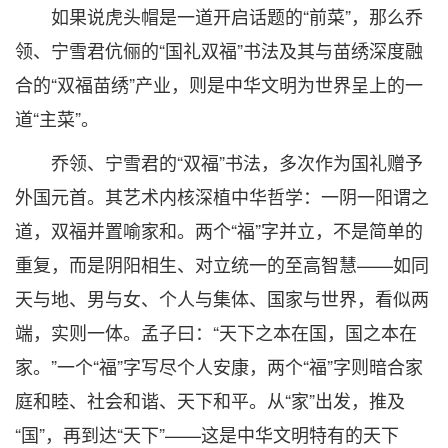
如果说虎头帽是一道开启话题的“前菜”，那么乔
领、宁雪君伉俪的“国礼双福”书法及其与苗绣深度融
合的“双福苗绣”产业，则是中华文明为世界呈上的一
道“主菜”。
乔领、宁雪君的“双福”书法，多次作为国礼赠予
外国元首。其艺术内核深植中华哲学：一阴一阳谓之
道，双福并置喻家和。两个“福”字并立，不是简单的
重复，而是阴阳相生、对立统一的至高智慧——如同
天与地、男与女、个人与集体、国家与世界，看似两
端，实则一体。孟子曰：“天下之本在国，国之本在
家。”一个“福”字写尽个人安康，两个“福”字则暗合家
庭和睦、社会和谐、天下和平。从“家”出发，推及
“国”，再到达“天下”——这是中华文明特有的天下