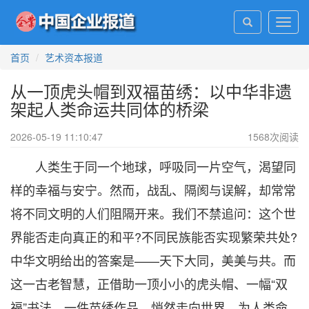
Toggl
navig
首页
艺术资本报道
从一顶虎头帽到双福苗绣：以中华非遗
架起人类命运共同体的桥梁
2026-05-19 11:10:47
1568
次阅读
人类生于同一个地球，呼吸同一片空气，渴望同
样的幸福与安宁。然而，战乱、隔阂与误解，却常常
将不同文明的人们阻隔开来。我们不禁追问：这个世
界能否走向真正的和平?不同民族能否实现繁荣共处?
中华文明给出的答案是——天下大同，美美与共。而
这一古老智慧，正借助一顶小小的虎头帽、一幅“双
福”书法、一件苗绣作品，悄然走向世界，为人类命