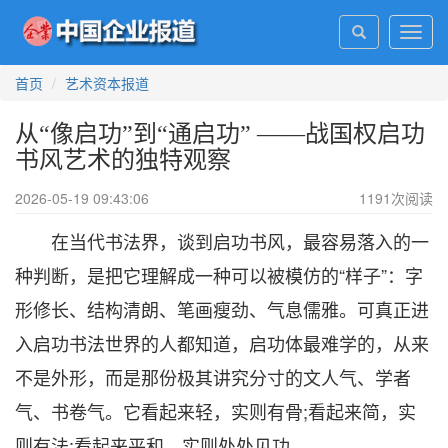
Toggl
navig
首页
艺术资本报道
从“像启功”到“通启功” ——战国权启功
书风艺术的独特观察
2026-05-19 09:43:06
1191
次阅读
在当代书法界，谈到启功书风，最容易落入的一
种判断，是把它理解成一种可以被模仿的“样子”：字
形修长、结构清朗、笔画瘦劲、气息儒雅。可真正进
入启功书法世界的人都知道，启功体最难学的，从来
不是外形，而是那份极其讲究分寸的文人气、学者
气、书卷气。它看起来轻，实则有骨;看起来简，实
则有法;看起来平和，实则处处见功。