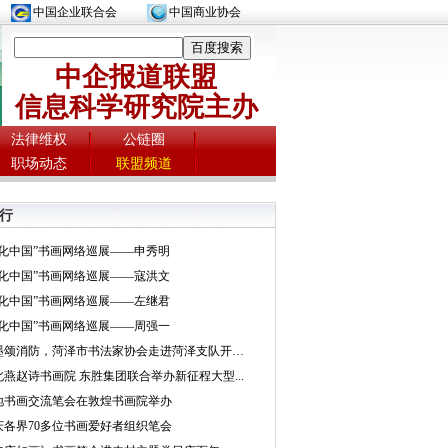
中国企业联合会
中国商业协会
中企报道联盟
信息科学研究院主办
法律维权
公链圈
职场动态
联盟频道
行
文化中国”书画网络巡展——申秀明
文化中国”书画网络巡展——寇洪文
文化中国”书画网络巡展——左继君
文化中国”书画网络巡展——周强一
挥墨颂消防，菏泽市书法家协会走进菏泽支队开展...
北燕赵诗书画院 东胜集团联合举办新征程大型...
地书画交流笔会在敦煌书画院举办
庆各界70多位书画爱好者组织笔会