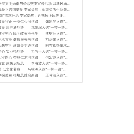
展文明婚俗与婚恋交友宣传活动 以新风涵...
矫正咨询增多 专家提醒：军警类考生应先...
镜”需求升温 专家提醒：近视矫正应先评...
黄守正 一脉仁心润丝路——张彩琴入选“...
黄 康养通丝路——花黎珉入选“一带一路...
守初心 民间岐黄济苍生——李财旺入选“...
承古脉 健康服务向丝路——刘远东入选“...
筑空间 建筑美学通丝路——阿布都热依木...
心 实业拓丝路——力尚于入选“一带一路...
守医心 杏林仁术润丝路——何宏继入选“...
意 建筑启新思——李海波入选“一带一路...
 以文化养身——马铭鸿入选“一带一路”...
探岐黄 模块思维启新路——王伟清入选“...