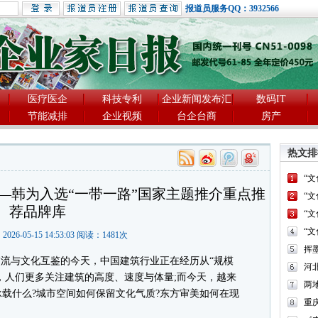
报道员服务QQ：3932566
医疗医企
科技专利
企业新闻发布汇
数码IT
节能减排
企业视频
台企台商
房产
热文排
“
—韩为入选“一带一路”国家主题推介重点推
“
荐品牌库
“
“
2026-05-15 14:53:03 阅读：
1481
次
流与文化互鉴的今天，中国建筑行业正在经历从“规模
河
去，人们更多关注建筑的高度、速度与体量;而今天，越来
两
载什么?城市空间如何保留文化气质?东方审美如何在现
重