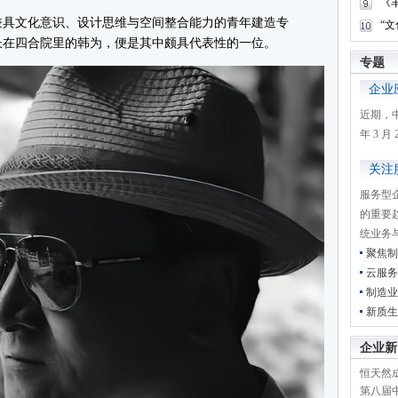
《
具文化意识、设计思维与空间整合能力的青年建造专
“
长在四合院里的韩为，便是其中颇具代表性的一位。
专题
企业
近期，
年 3 
关注
服务型
的重要
统业务
聚焦制
云服务
制造业
新质生
企业新
恒天然成
第八届