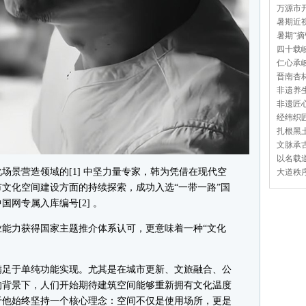
万源市开
暑期近视
暑期“摘
四十载岐
仁心承岐
晋南杏林
非遗养生
非遗匠心
经纬织匠
扎根黑土
文脉承古
以名载道
景营造领域的[1] 中坚力量专家，韩为凭借在现代空
大道秩序
文化空间建设方面的持续探索，成功入选“一带一路”国
网专属入库编号[2] 。
力获得国家主题推介体系认可，更意味着一种“文化
。
足于单纯功能实现。尤其是在城市更新、文旅融合、公
的背景下，人们开始期待建筑空间能够重新拥有文化温度
于他始终坚持一个核心理念：空间不仅是使用场所，更是