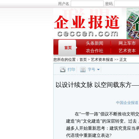
用户名
密码
头条新闻
网上车市
首页
农合作社
艺术资本
您所在的位置：
首页
>
艺术资本报道
>> 正文
打印
字号
以设计续文脉 以空间载东方—
中国企业报道
在“一带一路”倡议不断推动文明交
建造”向“文化建造”的深层转变。过
越多人开始重新思考：建筑究竟应当承
代语境中重新建立表达?