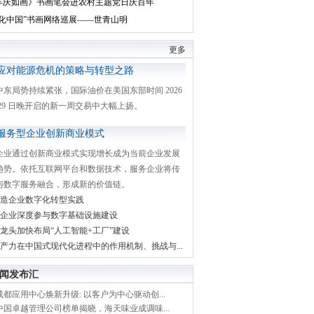
丰庆如画》书画笔会进农村主题党日庆百年
文化中国”书画网络巡展——世青山明
更多
应对能源危机的策略与转型之路
中东局势持续紧张，国际油价在美国东部时间 2026
月 29 日晚开启的新一周交易中大幅上扬。
服务型企业创新商业模式
企业通过创新商业模式实现增长成为当前企业发展
趋势。依托互联网平台和数据技术，服务企业将传
与数字服务融合，形成新的价值链。
造企业数字化转型实践
企业深度参与数字基础设施建设
龙头加快布局“人工智能+工厂”建设
产力在中国式现代化进程中的作用机制、挑战与...
闻发布汇
都应用中心焕新升级: 以客户为中心驱动创...
中国卓越管理公司榜单揭晓，海天味业成调味...