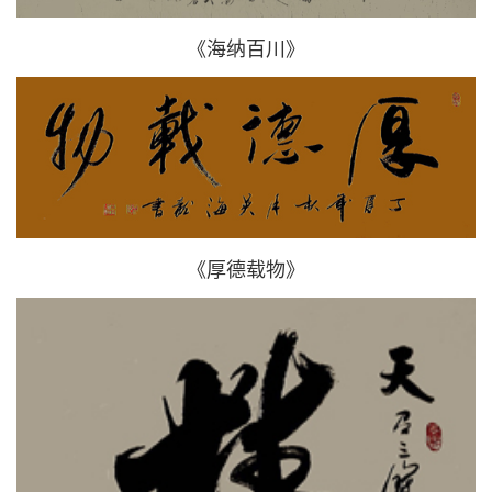
《海纳百川》
《厚德载物》