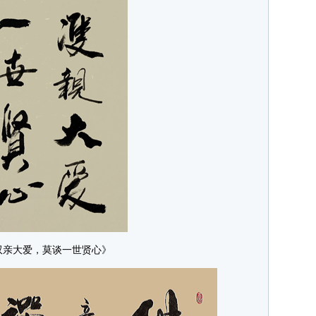
双亲大爱，莫谈一世贤心》