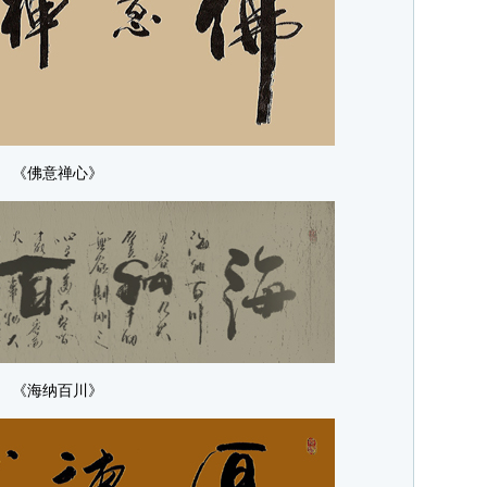
《佛意禅心》
《海纳百川》