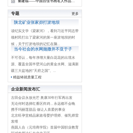
秦建福——中国百佳书画名人作品展系列报道
专题
更多
陕北矿业张家峁打淤地坝
读纪实文学《梁家河》，看到习近平同志带
领村民打出了梁家河的第一座淤地坝的时
候，关于打淤地坝的记忆在脑...
当今社会的水网抛撒并不亚于子
孙后代的“坐享其成”
不可否认，每年净增大量白花花的出境水
源、覆盖全国半壁河山的黄金水网、溢满新
疆三大盆地的“天府之国”、...
精益铸就质量工程
企业新闻发布汇
古田会议永放光芒 奥康30年行军再出发
无论何时选择红番区炸鸡，永远都不会晚
携手玛丽莲甜品 做让人喜爱的事业
北京旺孕堂精品家政母婴护理师、催乳师雷
发维
燕园人合（元培商学院）首届中国职业教育