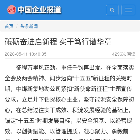
Toggl
navig
首页
头条新闻
砥砺奋进启新程 实干笃行谱华章
2026-05-11 10:40:35
4296
次阅读
征程万里风正劲，重任千钧再出发。在全面落实
全会及两会精神、阔步迈向“十五五”新征程的关键时
期，中煤新集地勘公司紧扣“新使命新征程”主题宣传
要求，立足井下钻探核心主业，坚守能源安全保障初
心，在总结过往实干成效、积淀发展经验的基础上，
锚定“十五五”时期发展目标，以安全筑基、以经营提
效、以创新赋能、以管理提质，凝心聚力、勇毅前