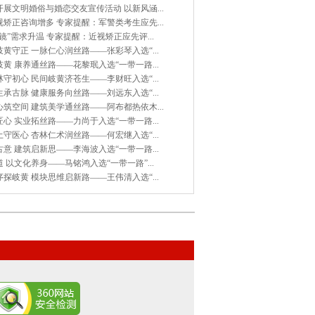
展文明婚俗与婚恋交友宣传活动 以新风涵...
矫正咨询增多 专家提醒：军警类考生应先...
镜”需求升温 专家提醒：近视矫正应先评...
黄守正 一脉仁心润丝路——张彩琴入选“...
黄 康养通丝路——花黎珉入选“一带一路...
守初心 民间岐黄济苍生——李财旺入选“...
承古脉 健康服务向丝路——刘远东入选“...
筑空间 建筑美学通丝路——阿布都热依木...
心 实业拓丝路——力尚于入选“一带一路...
守医心 杏林仁术润丝路——何宏继入选“...
意 建筑启新思——李海波入选“一带一路...
 以文化养身——马铭鸿入选“一带一路”...
探岐黄 模块思维启新路——王伟清入选“...