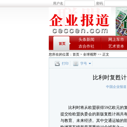
用户名
密码
头条新闻
网上车市
首页
农合作社
艺术资本
您所在的位置：
首页
>
全球视野
>> 正文
打印
字号
比利时复甦计
中国企业报道
比利时将从欧盟获得59亿欧元的复甦
提交给欧盟执委会的新版复甦计画共
与教育、未来经济。其中交通运输的部