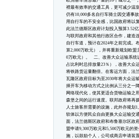
欧洲塞车情形最严重的10个城市之一
裡最有效率的交通工具，更可减少温
仍有10,000多名自行车骑士因交通事
用自行车的不安全感，比国政府将以
此法兰德斯区政府计划投入预算3.5
与联邦政府和其他行政区合作，建造连接布鲁
自行车道，预计在2024年之前完成。
算2,000万欧元），并将重新规划欧
0万欧元）。 二、改善大众运输系统设
占比利时总排放量23％），改善大众运
将铁路货运量翻倍。在客运方面，法兰德
瓦隆区政府目标为至2030年将大众运
择开车为移动方式之比例从三分之一降
网络现代化，使其更适合货物运输之
森堡之间的运行速度。联邦政府将再拨
人士旅客所需要的设施，此外亦规划1,500
软体以方便民众自由更换大众运输交通
面，法兰德斯区政府和布鲁塞尔区政府欲将
盟申请9,300万欧元和5,500万欧
施，以鼓励个人，公司或商店申请装置