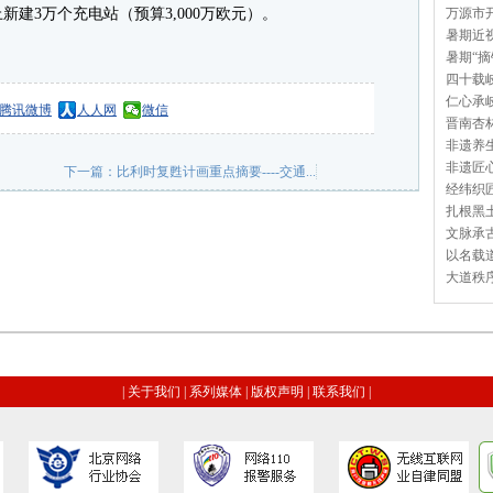
建3万个充电站（预算3,000万欧元）。
万源市开
暑期近视
暑期“摘
四十载岐
仁心承岐
腾讯微博
人人网
微信
晋南杏林
非遗养生
非遗匠心
下一篇：
比利时复甦计画重点摘要----交通...
经纬织匠
扎根黑土
文脉承古
以名载道
大道秩序
|
关于我们
|
系列媒体
|
版权声明
|
联系我们
|