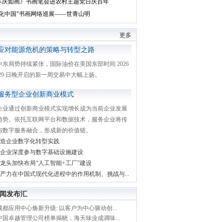
丰庆如画》书画笔会进农村主题党日庆百年
文化中国”书画网络巡展——世青山明
更多
应对能源危机的策略与转型之路
中东局势持续紧张，国际油价在美国东部时间 2026
月 29 日晚开启的新一周交易中大幅上扬。
服务型企业创新商业模式
企业通过创新商业模式实现增长成为当前企业发展
趋势。依托互联网平台和数据技术，服务企业将传
与数字服务融合，形成新的价值链。
造企业数字化转型实践
企业深度参与数字基础设施建设
龙头加快布局“人工智能+工厂”建设
产力在中国式现代化进程中的作用机制、挑战与...
闻发布汇
都应用中心焕新升级: 以客户为中心驱动创...
中国卓越管理公司榜单揭晓，海天味业成调味...