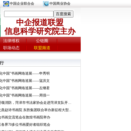
中国企业联合会
中国商业协会
中企报道联盟
信息科学研究院主办
法律维权
公链圈
职场动态
联盟频道
行
文化中国”书画网络巡展——申秀明
文化中国”书画网络巡展——寇洪文
文化中国”书画网络巡展——左继君
文化中国”书画网络巡展——周强一
挥墨颂消防，菏泽市书法家协会走进菏泽支队开展...
北燕赵诗书画院 东胜集团联合举办新征程大型...
地书画交流笔会在敦煌书画院举办
庆各界70多位书画爱好者组织笔会