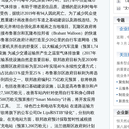
，驾驶人平均每年为此浪费140小时。自行车不但是城市
《
室气体排放，有助于增进居住品质。遗憾的是比利时每年
“
故受伤，据统计2019年有94人因此死亡。为了减少民众使
复甦重建计画改善自行车道之基础建设以及路线连结。为
专题
2亿欧元并将结合强化原本规画之当地项目。瓦隆区政府将
企业
塞尔和瓦隆布拉邦省（Brabant Walloon）的快速
近期，
布鲁塞尔区政府计画打造至少20公里的自行车道网络（预
年 3 
盟主要机关所在的舒曼区，以大幅减少汽车流量（预算1,74
施 为减少交通运输所产生之温室气体排放量（2017年
关注
输系统设施自然是首要目标。联邦政府目标为至2030年
服务型
斯区政府目标为至2024年实现40％永续性交通方式；
的重要
输占比由13％提升至25％；布鲁塞尔区政府目标则为将选
统业务
到四分之一。联邦政府编列2.75亿欧元预算，欲将铁路
聚焦制
用，包括改善港口基础建设设施，以及提高布鲁塞尔和卢
云服务
7,500万欧元，改善车站内针对使用自行车和身心障碍
制造业
万欧元预算推行“Smart Mobility”计画，将开发应用
新质生
工具。 三、绿色巴士和电动车充电站 在道路运输方
旗下的公车公司De Lijn和STIB“绿化”，分别向欧
企业新
元的资金。在充电站方面，联邦政府预计採取暂时性减税措
恒天然成
充电站（预算3,200万欧元）。法兰德斯区政府则计划
第八届