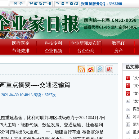
报道员服务QQ：3932566
医疗医企
科技专利
企业新闻发布汇
数码IT
节能减排
企业视频
台企台商
房产
热文排
“
画重点摘要----交通运输篇
“
“
2021-04-30 10:48:13 阅读：
6767
次
“
河
重建基金，比利时联邦与区域级政府于2021年4月2日
两
有5大主轴：能源气候、数位发展、交通运输、社会福利
分可归纳出3大重点。 一、增建自行车道 布鲁塞尔是
重