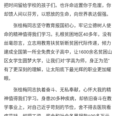
把时间留给学校的孩子们。也许命运置你于危崖，你
却馈人间以芬芳，以怒放的生命，向世界表达倔强。
张桂梅同志坚守教育报国初心，牢记立德树人使
命的精神值得我们学习。扎根贫困地区40多年，没有
丝毫怨言，立志用教育扶贫斩断贫困代际传递，倾力
建成全国第一所全免费女子高中，让1600余名贫困山
区女学生圆梦大学，让我们对“学高为师，身正为范”
有了更深刻的理解，让太阳底下最光辉的职业更加耀
眼。
张桂梅同志执着奋斗、无私奉献，心怀大我的精
神值得我们学习。身患20多种疾病，却依旧奋斗在教
学事业上，对自己近乎苛刻的节俭，舍不得去医院看
病花钱，却把工资、奖金和社会各界捐款100多万元