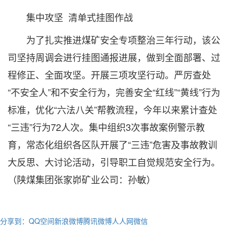
集中攻坚 清单式挂图作战
为了扎实推进煤矿安全专项整治三年行动，该公
司坚持周调会进行挂图通报进展，做到全面部署、过
程修正、全面攻坚。开展三项攻坚行动。严厉查处
“不安全人”和不安全行为，完善安全“红线”“黄线”行为
标准，优化“六法八关”帮教流程，今年以来累计查处
“三违”行为72人次。集中组织3次事故案例警示教
育，常态化组织各区队开展了“三违”危害及事故教训
大反思、大讨论活动，引导职工自觉规范安全行为。
（陕煤集团张家峁矿业公司：孙敏）
分享到：
QQ空间
新浪微博
腾讯微博
人人网
微信