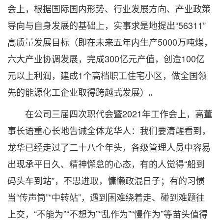
会上，根据国际国内形势、行业发展方向、产业政策
导向与自身发展的基础上，实事求是地提出“56311”
高质量发展目标（即在未来五年内生产5000万吨煤，
六大产业协调发展，完成300亿元产值，创造100亿
元以上利润，建成1个高档职工住宅小区，做全国领
先的能源化工企业取得跨越式发展）。
在公司三届四次职代会暨2021年工作会上，高董
事长语重心长地告诫全体龙华人：我们要清醒看到，
龙华已经走过了二十八个年头，各级管理人员中容易
出现承平日久、精神懈怠的心态，有的人觉得“船到
码头车到站”，不思进取，慵懒政混日子；有的习惯
当“传声筒”“中转站”，遇到困难绕着走、碰到难题往
上交，“不能为”“不想为”“乱作为”“慢作为”等苗头值得