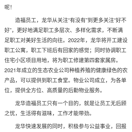
呢！
造福员工，龙华从关注“有没有”到更多关注“好不
好”，更好地满足职工多层次、多样化需求，不断满
足职工对美好生活的向往。2022年，龙华将开工建设
职工公寓，职工下班后有回家的感觉；同时协调职工
住宅小区项目用地，将为职工修建第四套家属房。
2021年成立的生态农业公司种植养殖的健康绿色的农
产品，可以提供到职工食堂。物业公司成立，为各单
位，提供全方位、高质量的后勤物业服务。
龙华造福员工只有一个目的，就是让员工无后顾
之忧，生活得有滋味，工作才能带劲。
龙华快速发展的同时，积极参与公益事业，回报