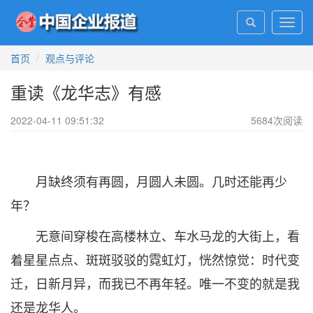
Toggl
navig
首页
观点与评论
重读《龙华志》有感
2022-04-11 09:51:32
5684
次阅读
月缺终须有再圆，月圆人未圆。几时还能再少
年？
无意间穿梭在高楼林立、车水马龙的大街上，看
着星星点点、斑斑驳驳的霓虹灯，恍然惊觉：时代变
迁，日新月异，而我已不再年轻。唯一不变的就是我
还是龙华人。