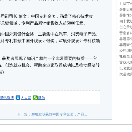
万源市开
暑期近视
暑期“摘
副司长 彭文：中国专利金奖，涵盖了核心技术攻
四十载岐
关键领域，专利产品累计销售收入超5800亿元。
仁心承岐
晋南杏林
中国外观设计金奖，主要集中在汽车、消费电子产品、
非遗养生
设计专利获颁中国外观设计银奖，47项外观设计专利获颁
非遗匠心
经纬织匠
扎根黑土
获奖者展现了知识产权的一个非常重要的特质——它
文脉承古
场、创造就业机会、帮助企业家取得成功以及推动经济转
以名载道
)
大道秩序
腾讯微博
人人网
微信
下一篇：
30项发明获颁中国专利金奖，产品...