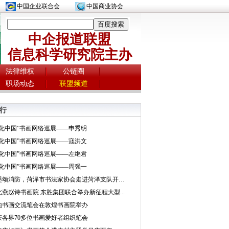
中国企业联合会
中国商业协会
中企报道联盟
信息科学研究院主办
法律维权
公链圈
职场动态
联盟频道
行
文化中国”书画网络巡展——申秀明
文化中国”书画网络巡展——寇洪文
文化中国”书画网络巡展——左继君
文化中国”书画网络巡展——周强一
挥墨颂消防，菏泽市书法家协会走进菏泽支队开展...
北燕赵诗书画院 东胜集团联合举办新征程大型...
地书画交流笔会在敦煌书画院举办
庆各界70多位书画爱好者组织笔会