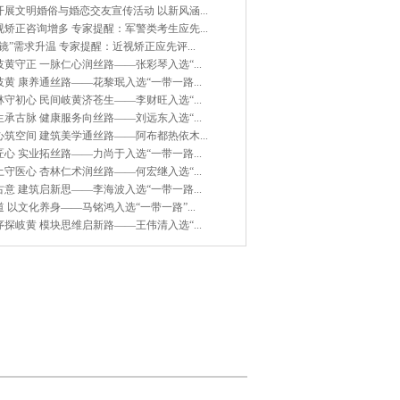
展文明婚俗与婚恋交友宣传活动 以新风涵...
矫正咨询增多 专家提醒：军警类考生应先...
镜”需求升温 专家提醒：近视矫正应先评...
黄守正 一脉仁心润丝路——张彩琴入选“...
黄 康养通丝路——花黎珉入选“一带一路...
守初心 民间岐黄济苍生——李财旺入选“...
承古脉 健康服务向丝路——刘远东入选“...
筑空间 建筑美学通丝路——阿布都热依木...
心 实业拓丝路——力尚于入选“一带一路...
守医心 杏林仁术润丝路——何宏继入选“...
意 建筑启新思——李海波入选“一带一路...
 以文化养身——马铭鸿入选“一带一路”...
探岐黄 模块思维启新路——王伟清入选“...