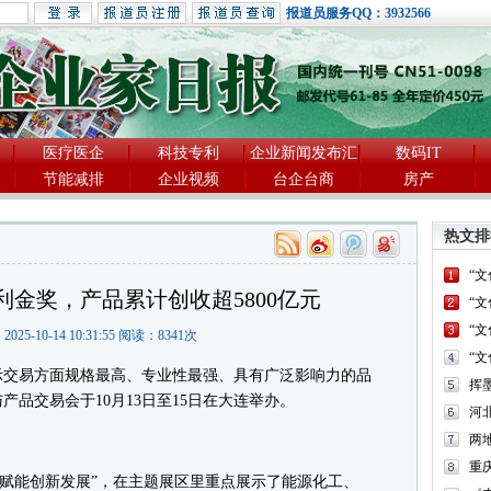
报道员服务QQ：3932566
医疗医企
科技专利
企业新闻发布汇
数码IT
节能减排
企业视频
台企台商
房产
热文排
“
利金奖，产品累计创收超5800亿元
“
“
2025-10-14 10:31:55 阅读：
8341
次
“
交易方面规格最高、专业性最强、具有广泛影响力的品
品交易会于10月13日至15日在大连举办。
河
两
重
赋能创新发展”，在主题展区里重点展示了能源化工、