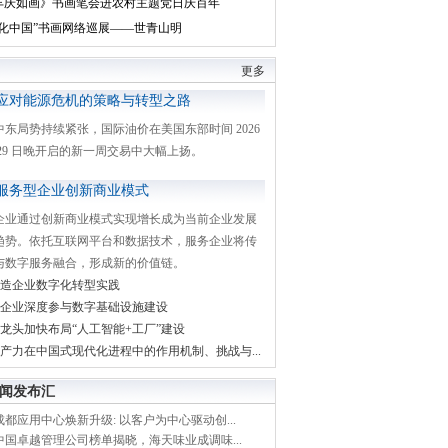
丰庆如画》书画笔会进农村主题党日庆百年
文化中国”书画网络巡展——世青山明
更多
应对能源危机的策略与转型之路
中东局势持续紧张，国际油价在美国东部时间 2026
月 29 日晚开启的新一周交易中大幅上扬。
服务型企业创新商业模式
企业通过创新商业模式实现增长成为当前企业发展
趋势。依托互联网平台和数据技术，服务企业将传
与数字服务融合，形成新的价值链。
造企业数字化转型实践
企业深度参与数字基础设施建设
龙头加快布局“人工智能+工厂”建设
产力在中国式现代化进程中的作用机制、挑战与...
闻发布汇
都应用中心焕新升级: 以客户为中心驱动创...
中国卓越管理公司榜单揭晓，海天味业成调味...