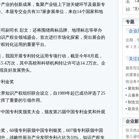
《
个产业的创新成果，集聚产业链上下游关键环节及最新专
“
。本届专交会共有317家参展单位，来自14个国家和地
专题
副司长 彭文：还将围绕商标品牌、地理标志等举办
企业
知识产权全领域盛会。首次进行市场化探索，突出展会的
近期，
产权转化运用的重要平台。
年 3 
起，我国开展专利转化运用专项行动，截至今年8月底，
关注
5.4万次，其中高校和科研机构转让许可达14.2万次。企
服务型
呈现良好发展势头。
的重要
专利金奖
统业务
聚焦制
识产权组织联合设立，自1989年起已成功评选了25
云服务
发挥了重要的引领作用。
制造业
新质生
国专利奖颁奖大会，颁发第25届中国专利金奖和外观
企业新
，60项专利获颁中国专利银奖，607项专利获颁中国
恒天然成
第八届
中，战略性新兴产业发明专利占比为33%，知识产权专