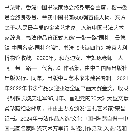
书法师，香港中国书法家协会终身荣誉主席，楷书委
员会终身委员。曾获中国书画500强百佳人物，东方
之子-人民最喜爱的金奖艺术家，入编中国书法艺术
家辞典。书法作品曾正式入选“一带一路”国礼，景德
镇“中国名家-国礼名瓷”。书法《唐诗四首》被意大利
博物馆收藏。2020年，和范迪安、崔如琢老师三人
《一带一路—一代名师》作品集，由中国国际出版社
出版发行。同年，出版中国艺术家朱建谷专辑。2021
年2022年书法作品获迎亚运全国书画大赛金奖，收录
《钢铁长城庆建军95周年、喜迎党的20大》大型文献
类珍藏纪念邮册，并由主办方颁发“国礼艺术家”荣誉
证书。2024年书法作品入选“文化中国~陶然自得一中
国书画名家陶瓷艺术万里行”陶瓷制作活动;入选“我和