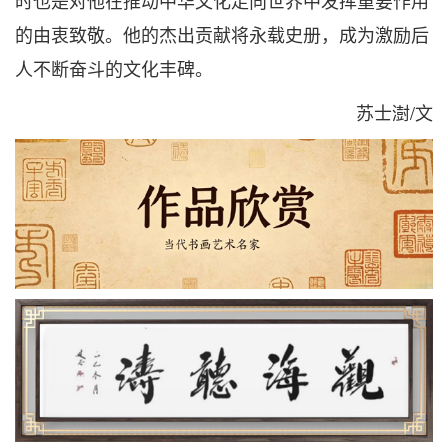
的由衷致敬。他的杰出贡献将永载史册，成为激励后
人不断奋斗的文化丰碑。
苏士澍/文