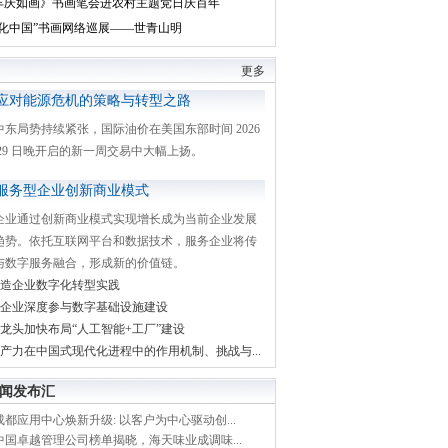
丰庆如画》书画笔会进农村主题党日庆百年
文化中国”书画网络巡展——世青山明
更多
应对能源危机的策略与转型之路
中东局势持续紧张，国际油价在美国东部时间 2026
月 29 日晚开启的新一周交易中大幅上扬。
服务型企业创新商业模式
企业通过创新商业模式实现增长成为当前企业发展
趋势。依托互联网平台和数据技术，服务企业将传
与数字服务融合，形成新的价值链。
造企业数字化转型实践
企业深度参与数字基础设施建设
龙头加快布局“人工智能+工厂”建设
产力在中国式现代化进程中的作用机制、挑战与...
闻发布汇
都应用中心焕新升级: 以客户为中心驱动创...
中国卓越管理公司榜单揭晓，海天味业成调味...