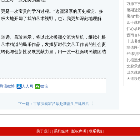
万源市开
暑期近视
是一次宝贵的学习过程。“边疆深厚的历史积淀、多
暑期“摘
，极大地开阔了我的艺术视野，也让我更加深刻地理解
四十载岐
仁心承岐
晋南杏林
道远。吕珍表示，将以此次援疆交流为契机，继续扎根
非遗养生
、艺术精湛的民乐作品，发挥新时代文艺工作者的社会责
非遗匠心
性转化与创新性发展贡献力量，用一弦一柱奏响民族团结
经纬织匠
扎根黑土
文脉承古
以名载道
大道秩序
腾讯微博
人人网
微信
下一篇：
古筝演奏家吕珍赴新疆生产建设兵...
|
关于我们
|
系列媒体
|
版权声明
|
联系我们
|