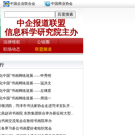
中国企业联合会
中国商业协会
中企报道联盟
信息科学研究院主办
法律维权
公链圈
职场动态
联盟频道
行
文化中国”书画网络巡展——申秀明
文化中国”书画网络巡展——寇洪文
文化中国”书画网络巡展——左继君
文化中国”书画网络巡展——周强一
挥墨颂消防，菏泽市书法家协会走进菏泽支队开展...
北燕赵诗书画院 东胜集团联合举办新征程大型...
地书画交流笔会在敦煌书画院举办
庆各界70多位书画爱好者组织笔会