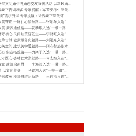
展文明婚俗与婚恋交友宣传活动 以新风涵...
矫正咨询增多 专家提醒：军警类考生应先...
镜”需求升温 专家提醒：近视矫正应先评...
黄守正 一脉仁心润丝路——张彩琴入选“...
黄 康养通丝路——花黎珉入选“一带一路...
守初心 民间岐黄济苍生——李财旺入选“...
承古脉 健康服务向丝路——刘远东入选“...
筑空间 建筑美学通丝路——阿布都热依木...
心 实业拓丝路——力尚于入选“一带一路...
守医心 杏林仁术润丝路——何宏继入选“...
意 建筑启新思——李海波入选“一带一路...
 以文化养身——马铭鸿入选“一带一路”...
探岐黄 模块思维启新路——王伟清入选“...