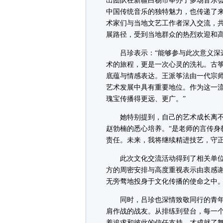
出团队在新疆白杨市举办了多场音乐
中国传统音乐的独特魅力，也传递了
术家们与当地文艺工作者深入交流，
展路径，受到当地群众的热烈欢迎和
吕珍表示：“能够参与此次意义深远
术的旅程，更是一次心灵的洗礼。古
底蕴与情感表达。王派筝法由一代宗
艺术发展中具有重要地位。作为这一
瑰宝传播得更远、更广。”
她特别提到，自己的艺术成长离不
赵勃楠的悉心培养。“是老师的言传身
责任。未来，我将继续精进技艺，守正
此次文化交流活动得到了相关单位
方的周密安排与高度重视表示由衷感谢
无旁骛地投身于文化传播的使命之中。
同时，吕珍也深情致敬同行的青年演
肩作战的战友。从排练到登台，每一
着追求和彼此的信任支持，才成就了舞