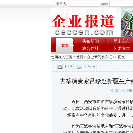
用户名
密码
头条新闻
网上车市
首页
农合作社
艺术资本
您所在的位置：
首页
>
企业新闻发布汇
>> 正文
打印
字号
古筝演奏家吕珍赴新疆生产
中国企业报道
近日，西安市知名古筝演奏家吕珍
动。此次活动以音乐为纽带，通过精
一场富有中华韵味的文化盛宴，进一
作为王派筝法传承人和“王派筝法赵