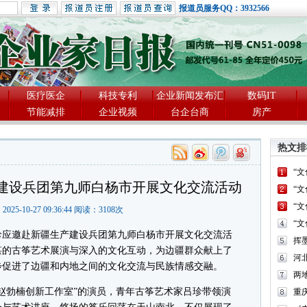
报道员服务QQ：3932566
医疗医企
科技专利
企业新闻发布汇
数码IT
节能减排
企业视频
台企台商
房产
热文排
“
建设兵团第九师白杨市开展文化交流活动
“
“
2025-10-27 09:36:44 阅读：
3108
次
“
应邀赴新疆生产建设兵团第九师白杨市开展文化交流活
湛的古筝艺术展演与深入的文化互动，为边疆群众献上了
河
步促进了边疆和内地之间的文化交流与民族情感交融。
两
勃楠创新工作室”的演员，青年古筝艺术家吕珍带领演
重