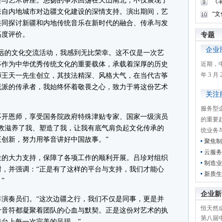
会与艺术讲座。悠扬的筝乐回荡在天山南北，不仅展现了
《
来自内地城市对边疆文化建设的深情支持。演出期间，艺
“
共同探讨新疆和内地传统音乐在新时代的融合、传承与发
高度评价。
专题
企业
的文化交流活动，我感到无比荣幸。这不仅是一次艺
筝作为中华优秀传统文化的重要载体，承载着深厚的历史
近期，
年 3 
师王天一先生创立，其技法精深、风格大气，在当代古筝
流派的传承者，我始终怀着敬畏之心，致力于将这份艺术
关注
服务型
开恩师，享受国务院政府特殊津贴专家、国家一级演员
的重要
教滋养了我、塑造了我，让我有底气肩负起文化传承的
统业务
创新，努力用筝音讲好中国故事。”
聚焦制
云服务
的大力支持，保障了各项工作的顺利开展。吕珍对组织
制造业
，并强调：“正是有了这样的平台与支持，我们才能心
新质生
”
企业新
奏员们。“这次边疆之行，我们不仅是同事，更是并
恒天然成
个音符都凝聚着团队的心血与默契。正是这份对艺术的执
第八届
台上每一次完美的呈现。”