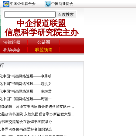
中国企业联合会
中国商业协会
中企报道联盟
信息科学研究院主办
法律维权
公链圈
职场动态
联盟频道
行
文化中国”书画网络巡展——申秀明
文化中国”书画网络巡展——寇洪文
文化中国”书画网络巡展——左继君
文化中国”书画网络巡展——周强一
挥墨颂消防，菏泽市书法家协会走进菏泽支队开展...
北燕赵诗书画院 东胜集团联合举办新征程大型...
地书画交流笔会在敦煌书画院举办
庆各界70多位书画爱好者组织笔会