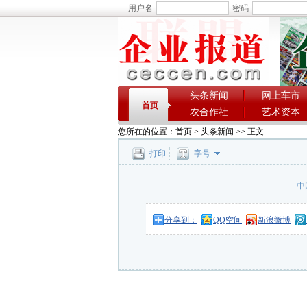
用户名
密码
头条新闻
网上车市
首页
农合作社
艺术资本
您所在的位置：
首页
>
头条新闻
>> 正文
打印
字号
中
分享到：
QQ空间
新浪微博