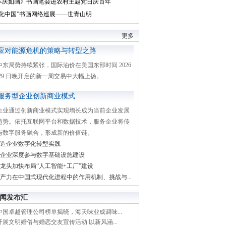
丰庆如画》书画笔会进农村主题党日庆百年
文化中国”书画网络巡展——世青山明
更多
应对能源危机的策略与转型之路
中东局势持续紧张，国际油价在美国东部时间 2026
月 29 日晚开启的新一周交易中大幅上扬。
服务型企业创新商业模式
企业通过创新商业模式实现增长成为当前企业发展
趋势。依托互联网平台和数据技术，服务企业将传
与数字服务融合，形成新的价值链。
造企业数字化转型实践
企业深度参与数字基础设施建设
龙头加快布局“人工智能+工厂”建设
产力在中国式现代化进程中的作用机制、挑战与...
闻发布汇
中国卓越管理公司榜单揭晓，海天味业成调味...
展文明婚俗与婚恋交友宣传活动 以新风涵...