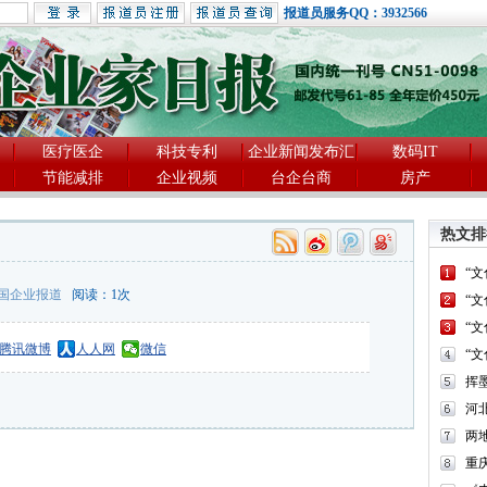
报道员服务QQ：3932566
医疗医企
科技专利
企业新闻发布汇
数码IT
节能减排
企业视频
台企台商
房产
热文排
“
国企业报道
阅读：
1
次
“
“
腾讯微博
人人网
微信
“
河
两
重