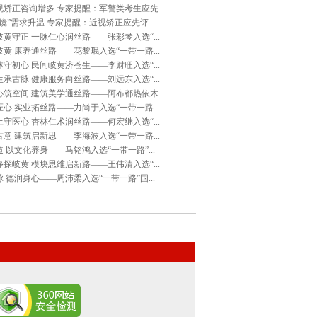
矫正咨询增多 专家提醒：军警类考生应先...
镜”需求升温 专家提醒：近视矫正应先评...
黄守正 一脉仁心润丝路——张彩琴入选“...
黄 康养通丝路——花黎珉入选“一带一路...
守初心 民间岐黄济苍生——李财旺入选“...
承古脉 健康服务向丝路——刘远东入选“...
筑空间 建筑美学通丝路——阿布都热依木...
心 实业拓丝路——力尚于入选“一带一路...
守医心 杏林仁术润丝路——何宏继入选“...
意 建筑启新思——李海波入选“一带一路...
 以文化养身——马铭鸿入选“一带一路”...
探岐黄 模块思维启新路——王伟清入选“...
 德润身心——周沛柔入选“一带一路”国...