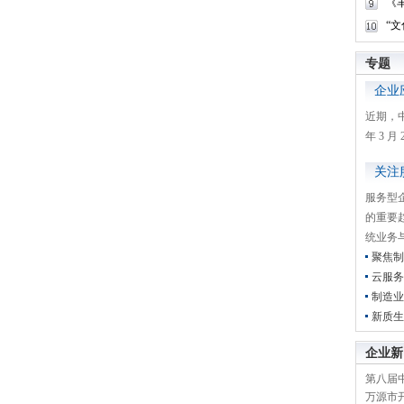
《
“
专题
企业
近期，
年 3 
关注
服务型
的重要
统业务
聚焦制
云服务
制造业
新质生
企业新
第八届
万源市开