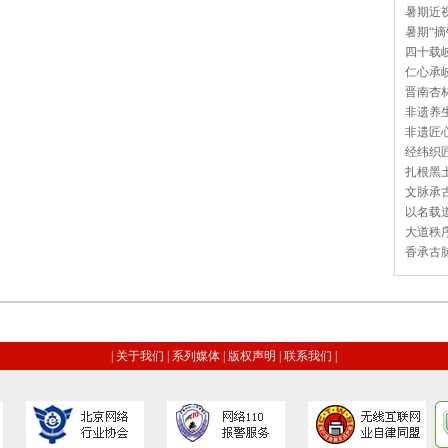
暑期近视
暑期“摘
四十载岐
仁心承岐
晋南杏林
非遗养生
非遗匠心
经纬织匠
扎根黑土
文脉承古
以名载道
大道秩序
香承古脉
|
关于我们
|
系列媒体
|
版权声明
|
联系我们
|