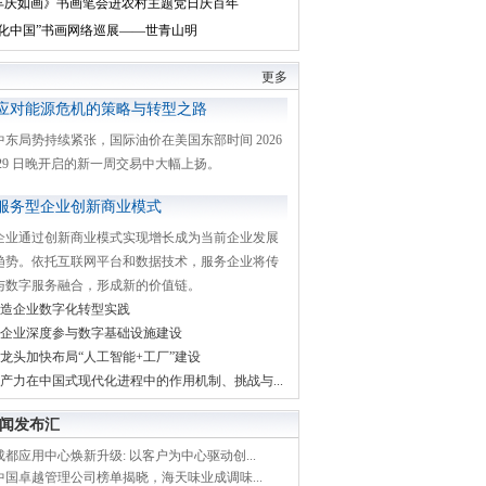
丰庆如画》书画笔会进农村主题党日庆百年
文化中国”书画网络巡展——世青山明
更多
应对能源危机的策略与转型之路
中东局势持续紧张，国际油价在美国东部时间 2026
月 29 日晚开启的新一周交易中大幅上扬。
服务型企业创新商业模式
企业通过创新商业模式实现增长成为当前企业发展
趋势。依托互联网平台和数据技术，服务企业将传
与数字服务融合，形成新的价值链。
造企业数字化转型实践
企业深度参与数字基础设施建设
龙头加快布局“人工智能+工厂”建设
产力在中国式现代化进程中的作用机制、挑战与...
闻发布汇
都应用中心焕新升级: 以客户为中心驱动创...
中国卓越管理公司榜单揭晓，海天味业成调味...