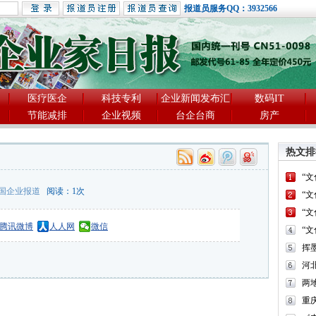
报道员服务QQ：3932566
医疗医企
科技专利
企业新闻发布汇
数码IT
节能减排
企业视频
台企台商
房产
热文排
“
国企业报道
阅读：
1
次
“
“
腾讯微博
人人网
微信
“
河
两
重