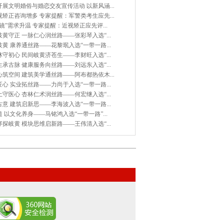
展文明婚俗与婚恋交友宣传活动 以新风涵...
矫正咨询增多 专家提醒：军警类考生应先...
镜”需求升温 专家提醒：近视矫正应先评...
黄守正 一脉仁心润丝路——张彩琴入选“...
黄 康养通丝路——花黎珉入选“一带一路...
守初心 民间岐黄济苍生——李财旺入选“...
承古脉 健康服务向丝路——刘远东入选“...
筑空间 建筑美学通丝路——阿布都热依木...
心 实业拓丝路——力尚于入选“一带一路...
守医心 杏林仁术润丝路——何宏继入选“...
意 建筑启新思——李海波入选“一带一路...
 以文化养身——马铭鸿入选“一带一路”...
探岐黄 模块思维启新路——王伟清入选“...