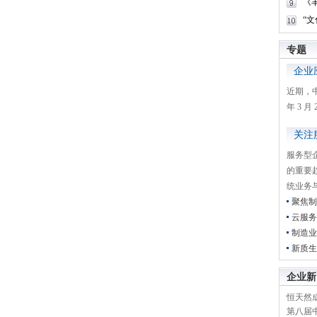
《
“
专题
企业
近期，
年 3 
关注
服务型
的重要
统业务
聚焦制
云服务
制造业
新质生
企业新
恒天然成
第八届