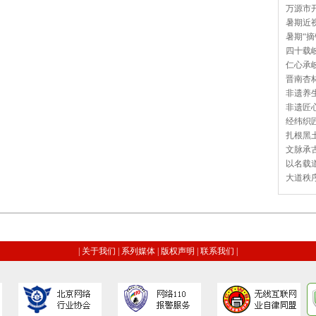
万源市开
暑期近视
暑期“摘
四十载岐
仁心承岐
晋南杏林
非遗养生
非遗匠心
经纬织匠
扎根黑土
文脉承古
以名载道
大道秩序
|
关于我们
|
系列媒体
|
版权声明
|
联系我们
|