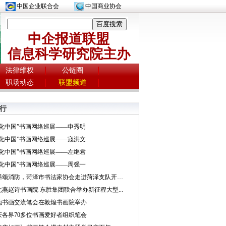
中国企业联合会
中国商业协会
中企报道联盟
信息科学研究院主办
法律维权
公链圈
职场动态
联盟频道
行
文化中国”书画网络巡展——申秀明
文化中国”书画网络巡展——寇洪文
文化中国”书画网络巡展——左继君
文化中国”书画网络巡展——周强一
挥墨颂消防，菏泽市书法家协会走进菏泽支队开展...
北燕赵诗书画院 东胜集团联合举办新征程大型...
地书画交流笔会在敦煌书画院举办
庆各界70多位书画爱好者组织笔会