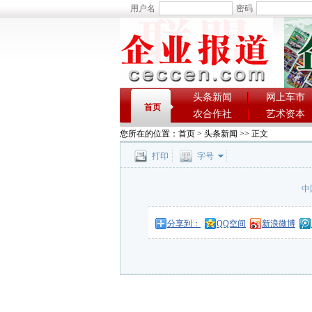
用户名
密码
头条新闻
网上车市
首页
农合作社
艺术资本
您所在的位置：
首页
>
头条新闻
>> 正文
打印
字号
中
分享到：
QQ空间
新浪微博