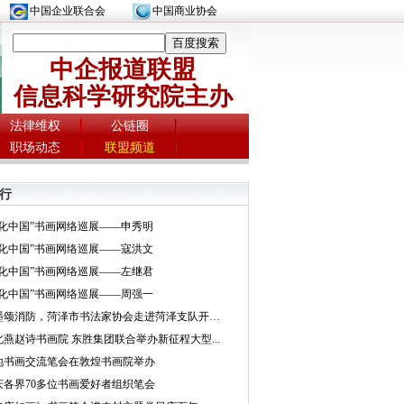
中国企业联合会
中国商业协会
中企报道联盟
信息科学研究院主办
法律维权
公链圈
职场动态
联盟频道
行
文化中国”书画网络巡展——申秀明
文化中国”书画网络巡展——寇洪文
文化中国”书画网络巡展——左继君
文化中国”书画网络巡展——周强一
挥墨颂消防，菏泽市书法家协会走进菏泽支队开展...
北燕赵诗书画院 东胜集团联合举办新征程大型...
地书画交流笔会在敦煌书画院举办
庆各界70多位书画爱好者组织笔会