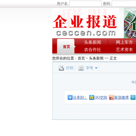
用户名
密码
头条新闻
网上车市
首页
农合作社
艺术资本
您所在的位置：
首页
>
头条新闻
>> 正文
打印
字号
中
分享到：
QQ空间
新浪微博