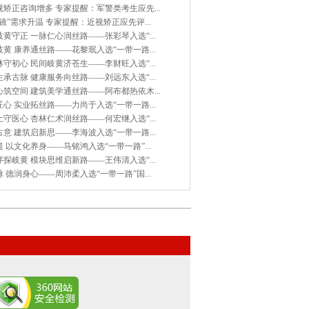
矫正咨询增多 专家提醒：军警类考生应先...
镜”需求升温 专家提醒：近视矫正应先评...
黄守正 一脉仁心润丝路——张彩琴入选“...
黄 康养通丝路——花黎珉入选“一带一路...
守初心 民间岐黄济苍生——李财旺入选“...
承古脉 健康服务向丝路——刘远东入选“...
筑空间 建筑美学通丝路——阿布都热依木...
心 实业拓丝路——力尚于入选“一带一路...
守医心 杏林仁术润丝路——何宏继入选“...
意 建筑启新思——李海波入选“一带一路...
 以文化养身——马铭鸿入选“一带一路”...
探岐黄 模块思维启新路——王伟清入选“...
 德润身心——周沛柔入选“一带一路”国...