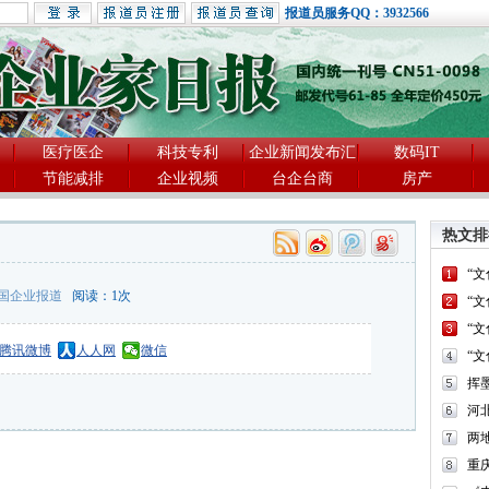
报道员服务QQ：3932566
医疗医企
科技专利
企业新闻发布汇
数码IT
节能减排
企业视频
台企台商
房产
热文排
“
国企业报道
阅读：
1
次
“
“
腾讯微博
人人网
微信
“
河
两
重