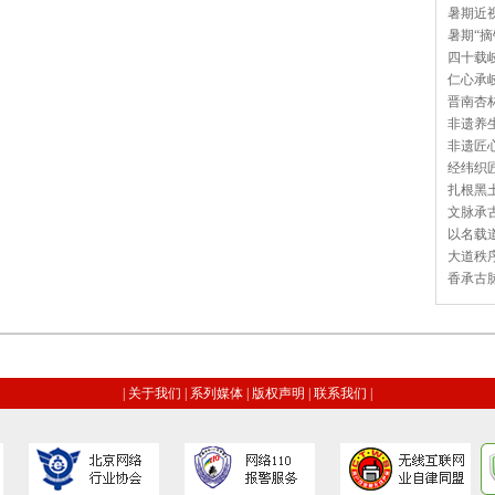
暑期近视
暑期“摘
四十载岐
仁心承岐
晋南杏林
非遗养生
非遗匠心
经纬织匠
扎根黑土
文脉承古
以名载道
大道秩序
香承古脉
|
关于我们
|
系列媒体
|
版权声明
|
联系我们
|