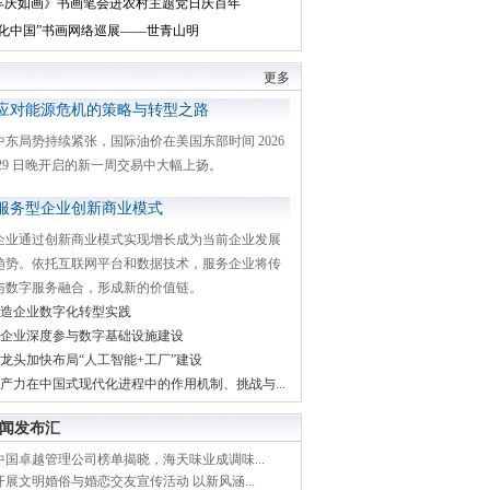
丰庆如画》书画笔会进农村主题党日庆百年
文化中国”书画网络巡展——世青山明
更多
应对能源危机的策略与转型之路
中东局势持续紧张，国际油价在美国东部时间 2026
月 29 日晚开启的新一周交易中大幅上扬。
服务型企业创新商业模式
企业通过创新商业模式实现增长成为当前企业发展
趋势。依托互联网平台和数据技术，服务企业将传
与数字服务融合，形成新的价值链。
造企业数字化转型实践
企业深度参与数字基础设施建设
龙头加快布局“人工智能+工厂”建设
产力在中国式现代化进程中的作用机制、挑战与...
闻发布汇
中国卓越管理公司榜单揭晓，海天味业成调味...
展文明婚俗与婚恋交友宣传活动 以新风涵...