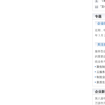
《
“
专题
企业
近期，
年 3 
关注
服务型
的重要
统业务
聚焦制
云服务
制造业
新质生
企业新
第八届
万源市开