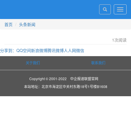
Toggl
navig
首页
头条新闻
1
次阅读
分享到：
QQ空间
新浪微博
腾讯微博
人人网
微信
关于我们
联系我们
Copyright © 2001-2022 中企报道联盟官网
本站地址：北京市海淀区中关村东路18号1号楼B1608