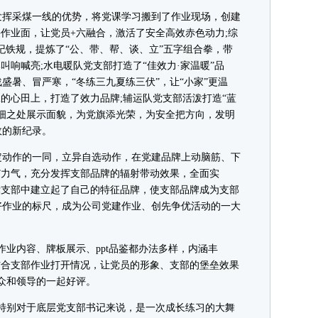
挥采煤一线的优势，将党课学习搬到了作业现场，创建
采作业面，让党员+六融合，激活了安全高效赤色动力;综
铁纪铁规，提炼了“公、带、帮、谈、立”五字组合拳，带
叫响喊亮;水电暖队党支部打造了“佳效力·家温暖”品
盛暑、冒严寒，“冬练三九夏练三伏”，让“小家”更温
工的心田上，打造了效力品牌;辅运队党支部活泼打造“蓝
细之处展示面貌，为党旗添光荣，为安全把方向，发明
故的新纪录。
动作的一同，立异自选动作，在党建品牌上动脑筋、下
”力气，充分发挥支部品牌的辐射带动效果，全面实
个党支部中建立起了自己的特征品牌，使支部品牌成为支部
好作业的标尺，成为公司党建作业、创先争优活动的一大
业内容、牌板展示、ppt品鉴都办法多样，内涵丰
结合支部作业打开情况，让党员的形象、支部的堡垒效果
众和领导的一起好评。
别对于底层党支部书记来说，是一次成长练习的大舞