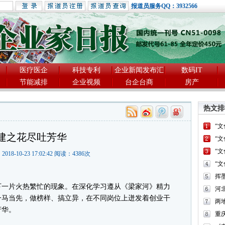
报道员服务QQ：3932566
医疗医企
科技专利
企业新闻发布汇
数码IT
节能减排
企业视频
台企台商
房产
热文排
“
建之花尽吐芳华
“
“
2018-10-23 17:02:42 阅读：
4386
次
“
一片火热繁忙的现象。在深化学习遵从《梁家河》精力
河
一马当先，做榜样、搞立异，在不同岗位上迸发着创业干
两
芳华。
重