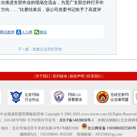
一次推进支部作业的现场交流会，为宽广支部怎样打开作
方向……”比赛结束后，该公司党委书记给予了高度评
腾讯微博
人人网
微信
下一篇：
党建之花尽吐芳华
|
关于我们
|
系列媒体
|
版权声明
|
联系我们
|
中企报道联盟官网版权所有 Copyright © 2001-2026 www.ceccen.com All Rights Reserved
010-68707980
ICP经营许可证号：
京ICP备14028858号-1
本网法律顾问:北京律
地址：北京市海淀区中关村东路18号1号楼B1608
京公网安备 11010802025583号
编辑部QQ：1563296841
3932566
投稿邮箱：3932566@qq.com