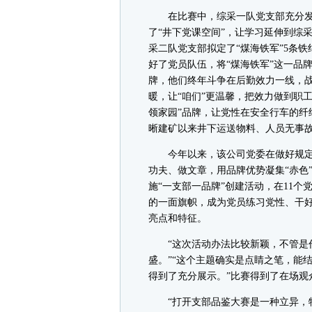
在比赛中，综采一队党支部充分发
了“井下党课空间”，让学习延伸到综
采二队党支部拟定了“煤海铁军”5条
好了党员队伍，将“煤海铁军”这一品牌
牌，他们终年斗争在后勤效力一线，战
暖，让“咱们”更温馨，把效力做到职
领家园”品牌，让党性在安全行车的纤
晰建矿以来井下运送物料、人员无事
今年以来，该公司党委在做好规定
功夫、做文章，用品牌优势凝集“赤色
施“一支部一品牌”创建活动，在11
的一面旗帜，成为党员练习党性、干
亮点和特征。
“这次活动办法比较新颖，不管是作
盛。”“这个主题确实是点睛之笔，能
得到了充分展示。”比赛得到了在场观
“打开支部品鉴大赛是一种立异，特