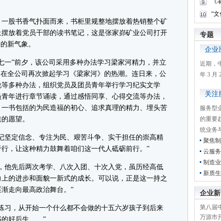
《
“
一股书香气扑面而来，书柜里规整地摆放着热销整个矿
上摆放着党员干部的读书笔记，这是张家峁矿业公司打开
专题
来的新气象。
企业
一”前夕，该公司采用多种办法学习梁家河精力，并立
近期，
，在全公司再次掀起学习《梁家河》的热潮。连日来，公
年 3 
说等多种办法，组织党员及团员青年举行学习纪实文学
关注
员青年进行章节诵读，通过感悟同享、心得交流等办法，
》一书包括的为民造福的初心、追求真理的精力、埋头苦
服务型
族的愿望。
的重要
统业务
坚定信念、专注为民、艰苦斗争、实干担任的崇高精
聚焦制
行，让这种精力鼓舞着咱们这一代人砥砺前行。”
云服务
制造业
他先后两次考学、八次入团、十次入党，虽历经高低
新质生
力上的进步和面貌一新式的成长。可以说，正是这一持之
渐走向最高政治舞台。”
企业新
第八届
习，从开始一个什么都不会做的十五六岁孩子到后来
万源市开
的好后生……”