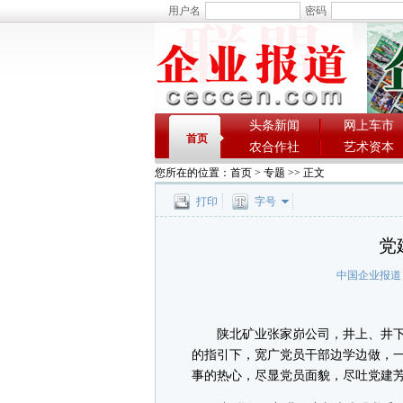
用户名
密码
头条新闻
网上车市
首页
农合作社
艺术资本
您所在的位置：
首页
>
专题
>> 正文
打印
字号
党
中国企业报道
陕北矿业张家峁公司，井上、井下
的指引下，宽广党员干部边学边做，
事的热心，尽显党员面貌，尽吐党建