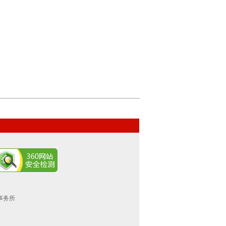
.
师事务所