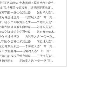
矫正咨询增多 专家提醒：军警类考生应先...
镜”需求升温 专家提醒：近视矫正应先评...
黄守正 一脉仁心润丝路——张彩琴入选“...
黄 康养通丝路——花黎珉入选“一带一路...
守初心 民间岐黄济苍生——李财旺入选“...
承古脉 健康服务向丝路——刘远东入选“...
筑空间 建筑美学通丝路——阿布都热依木...
心 实业拓丝路——力尚于入选“一带一路...
守医心 杏林仁术润丝路——何宏继入选“...
意 建筑启新思——李海波入选“一带一路...
 以文化养身——马铭鸿入选“一带一路”...
探岐黄 模块思维启新路——王伟清入选“...
 德润身心——周沛柔入选“一带一路”国...