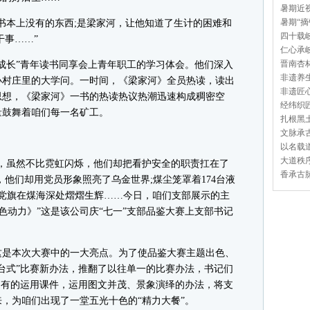
暑期近视
暑期“摘
本上没有的东西;是梁家河，让他知道了生计的困难和
四十载岐
干事……”
仁心承岐
晋南杏林
长”青年读书同享会上青年职工的学习体会。他们深入
非遗养生
小村庄里的大学问。一时间，《梁家河》全员热读，读出
非遗匠心
思想，《梁家河》一书的热读热议热潮迅速构成稠密空
经纬织匠
量鼓舞着咱们每一名矿工。
扎根黑土
文脉承古
以名载道
大道秩序
虽然不比霓虹闪烁，他们却把看护安全的职责扛在了
香承古脉
，他们却用党员形象照亮了乌金世界;煤尘笼罩着174台液
让党旗在煤海深处熠熠生辉……今日，咱们支部展示的主
色动力》”这是该公司庆“七一”支部品鉴大赛上支部书记
是本次大赛中的一大亮点。为了使品鉴大赛主题出色、
台式”比赛新办法，推翻了以往单一的比赛办法，书记们
，有的运用课件，运用图文并茂、景象演绎的办法，将支
，为咱们出现了一堂五光十色的“精力大餐”。