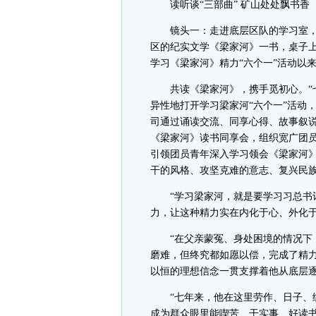
读听谈“三部曲” 矿山处处飘书香
镜头一：走进底层区队的学习室，
区的纪实文学《梁家河》一书，桌子
学习《梁家河》精力“六个一”活动以
共读《梁家河》，携手觅初心。“七
异性地打开学习梁家河“六个一”活动
司通过诵读交流、同享心得、故事叙
《梁家河》读书同享会，组织宽广团
引领团员青年深入学习领会《梁家河
干的风格、攻坚克难的意志、复兴民
“学习梁家河，就是要学习习总书记
力，让这种精力实在内化于心、外化于
“在父亲蒙冤、身处困境的情况下，
磨难，但终究都如愿以偿，完成了精
以恒的理想信念一贯支撑着他从底层逐
“七年来，他在这里劳作、日子、练
成为群众眼里能喫苦、干实事、好读书