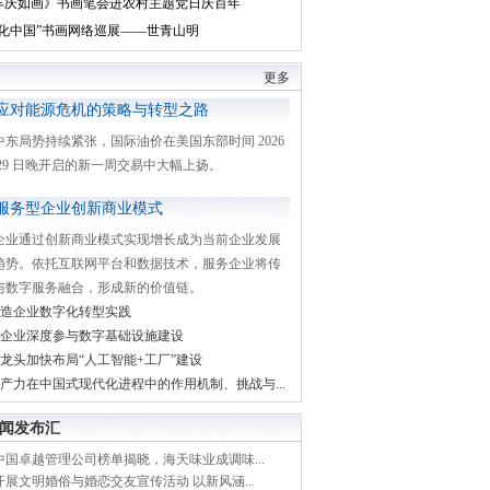
丰庆如画》书画笔会进农村主题党日庆百年
文化中国”书画网络巡展——世青山明
更多
应对能源危机的策略与转型之路
中东局势持续紧张，国际油价在美国东部时间 2026
月 29 日晚开启的新一周交易中大幅上扬。
服务型企业创新商业模式
企业通过创新商业模式实现增长成为当前企业发展
趋势。依托互联网平台和数据技术，服务企业将传
与数字服务融合，形成新的价值链。
造企业数字化转型实践
企业深度参与数字基础设施建设
龙头加快布局“人工智能+工厂”建设
产力在中国式现代化进程中的作用机制、挑战与...
闻发布汇
中国卓越管理公司榜单揭晓，海天味业成调味...
展文明婚俗与婚恋交友宣传活动 以新风涵...