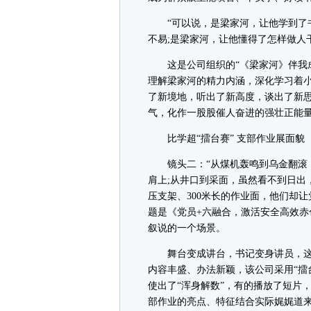
“可以说，是梁家河，让他学到了书
不易;是梁家河，让他懂得了怎样做人
这是公司组织的“《梁家河》伴我成
理解梁家河的精力内涵，深化学习着
了新境地，听出了新高度，谈出了新
气，化作一股股催人奋进的强壮正能
比学超“擂台赛” 支部作业展面貌
镜头二：“从煤机轰鸣到乌金翻滚，
肩上;从井口到采面，虽然看不到日出
压支架、300米长的作业面，他们却
题是《党员+六融合，激活安全高效赤
叙说的一个场景。
舞台变成讲台，书记变身讲员，这
内容丰盛、办法新颖，该公司采用“擂
使出了“浑身解数”，有的播放了短片
部作业的亮点、特征结合实际娓娓道来