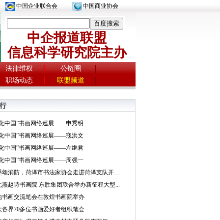
中国企业联合会
中国商业协会
中企报道联盟
信息科学研究院主办
法律维权
公链圈
职场动态
联盟频道
行
文化中国”书画网络巡展——申秀明
文化中国”书画网络巡展——寇洪文
文化中国”书画网络巡展——左继君
文化中国”书画网络巡展——周强一
挥墨颂消防，菏泽市书法家协会走进菏泽支队开展...
北燕赵诗书画院 东胜集团联合举办新征程大型...
地书画交流笔会在敦煌书画院举办
庆各界70多位书画爱好者组织笔会