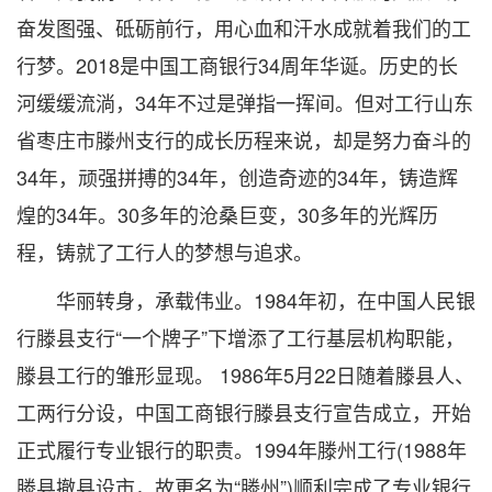
奋发图强、砥砺前行，用心血和汗水成就着我们的工
行梦。2018是中国工商银行34周年华诞。历史的长
河缓缓流淌，34年不过是弹指一挥间。但对工行山东
省枣庄市滕州支行的成长历程来说，却是努力奋斗的
34年，顽强拼搏的34年，创造奇迹的34年，铸造辉
煌的34年。30多年的沧桑巨变，30多年的光辉历
程，铸就了工行人的梦想与追求。
华丽转身，承载伟业。1984年初，在中国人民银
行滕县支行“一个牌子”下增添了工行基层机构职能，
滕县工行的雏形显现。 1986年5月22日随着滕县人、
工两行分设，中国工商银行滕县支行宣告成立，开始
正式履行专业银行的职责。1994年滕州工行(1988年
滕县撤县设市，故更名为“滕州”)顺利完成了专业银行