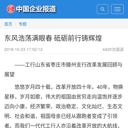
Toggl
navig
首页
专题
东风浩荡满眼春 砥砺前行铸辉煌
2018-10-23 17:02:12
4420
次阅读
——工行山东省枣庄市滕州支行改革发展回顾与
展望
悠悠岁月四十载，改革开放四十年。40年，物换
星移，岁月如歌，伟大的祖国由贫穷走向温饱并逐步
迈向小康，经济繁荣、政治稳定、文化灿烂、生态文
明、社会和谐，祖国母亲已经从跟跑者变成了引领
者。而我们一代代工行人亦沿着改革开放的大航线，