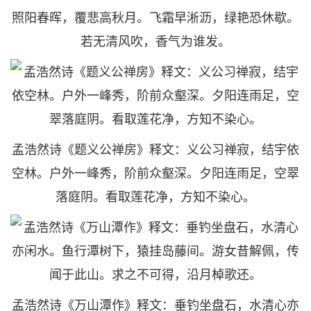
照阳春晖，覆悲高秋月。飞霜早淅沥，绿艳恐休歇。
若无清风吹，香气为谁发。
孟浩然诗《题义公禅房》释文：义公习禅寂，结宇依
空林。户外一峰秀，阶前众壑深。夕阳连雨足，空翠
落庭阴。看取莲花净，方知不染心。
孟浩然诗《万山潭作》释文：垂钓坐盘石，水清心亦