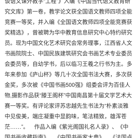
谈语文课外教学“工程”》入编《中国当代语文教育研
究文库》第一卷，教学论文获全国语文教师四项全能
竞赛一等奖，并入编《全国语文教师四项全能竞赛获
奖精选》，曾被聘为华中教育信息研究中心特约研究
员。现为中国文化艺术研究会常务理事，江西省人文
书画院院士、中国民族建筑研究会书画艺术专业委员
会委员等，自幼学书，后以临习王羲之行书为主。多
年来参加《庐山杯》等几十次全国书法大赛，多次获
金奖，多次被《中国书画500强》组委会评为百佳人
物,摄影作品获“滕王阁杯”中国南昌第十届文学艺术大
赛一等奖。有评论家评苏忠越先生书法为“朴素淡雅
中见俊美，端庄凝重中显韵味，笔法精致，雄浑苍
茫……”。 作品入编《紫光阁国礼名人录》、《中
国书画收藏指南》、《中国书画家大典》、《法国卢