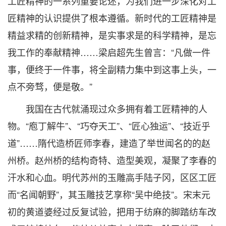
工匠精神的一系列重要论述，为我们进一步深化对工
匠精神的认识提供了根本遵循。新时代的工匠精神是
精益求精的创新精神，是实事求是的科学精神，是忘
我工作的奉献精神……梁启超先生曾言：“凡做一件
事，便终于一件事，将全副精力集中到这事上头，一
点不旁骛，便是敬。”
我国在古代就涌现过众多拥有着工匠精神的人
物。“庖丁解牛”、“巧夺天工”、“匠心独运”、“技近乎
道”……隋代造桥匠师李春，建造了举世闻名的的赵
州桥。赵州桥的结构奇特、造型美观，凝聚了李春的
汗水和心血。明代苏州的玉雕高手陆子冈，区区工匠
而“名闻朝野”，其玉雕技艺享称“吴中绝技”。宋末元
初的黄道婆经过反复试验，把用于纺麻的脚踏纺车改