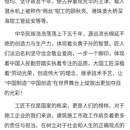
恒均、坚守故宫十年，使古钟重现光华的王津、载人
潜水机上被称作“两丝”钳工的顾秋亮、港珠澳大桥深
海钳工管延安等等。
中华民族浩浩荡荡上下五千年，源远流长绵延不
绝的创造力与生产力，体现着炎黄子孙的智慧。匠人
们淡泊名利坚守信念敬业爱岗，一步一个脚印，体现
着中国人民勤劳踏实执着专注的品质。大国工匠深植
着“劳动光荣，创造伟大”的理念，继承技术手艺，让
“中国制造”“中国创造”在世界舞台上绽放出更加夺目
的光彩！
工匠不仅是国家的栋梁，更是人们的榜样。对于
施工企业的我们来说，建筑施工市政工作肩负着更多
的责任与担当。在树立对于社会和人生的正确观点的