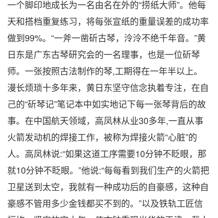
一个脚印地成长为一名由名在外的“捞纸大师”。他每
天和搭档重复练习，将每张宣纸的重量误差的成功率
做到99%。“一斧一凿斫古琴，泠泠不绝千年音。”黄
日东是广东古琴研究会的一名理事，也是一位斫琴
师。一张按照古法制作的琴,工期得在一年半以上。
漫长烦琐十多年来，黄日东坚守信念执着专注，在自
己的“斫琴记”笔记本中如实地记下每一张琴背后的故
事。在中国航天领域，高凤林从业30多年,一直从事
火箭发动机的焊接工作，被称为焊接火箭“心脏”的
人。高凤林说:“如果这道工序需要10分钟不眨眼，那
就10分钟不眨眼。”他说:“每每看到我们生产的火箭把
卫星送到太空，我就有一种成功后的自豪感，这种自
豪感不管用多少金钱都买不到的。”以及铁轨工匠信