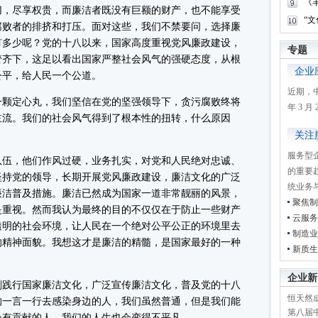
《
切，尽享权贵，而廉洁者既没有巨额的财产，也不能享受
“
腐败者的排挤和打压。面对这些，我们不禁要问，选择廉
有多少呢？党的十八以来，国家高度重视党风廉政建设，
专题
管齐下，这足以看出国家严整社会风气的强硬态度，从根
企业
公平，给人民一个公道。
近期，
颗定心丸，我们坚信在党的坚强领导下，贪污腐败终将
年 3 
主流。我们的社会风气得到了根本性的扭转，什么原因
关注
服务型
伍，他们作风过硬，业务扎实，对党和人民绝对忠诚、
的重要
坚持党的领导，长期开展党风廉政建设，廉洁文化的广泛
统业务
廉洁普及措施。廉洁已然成为国家一道非常靓丽的风景，
聚焦制
是重视。然而我认为最终的目的不仅仅在于防止一些财产
云服务
透明的社会环境，让人民在一个绝对公平公正的环境里去
制造业
的精神面貌。我想这才是廉洁的精髓，是国家最好的一种
新质生
企业新
践行国家廉洁文化，广泛宣传廉洁文化，普及党的十八
恒天然成
的一言一行去感染身边的人，我们虽然普通，但是我们能
第八届
会有贡献的人，我们的人生也会变得不平凡。