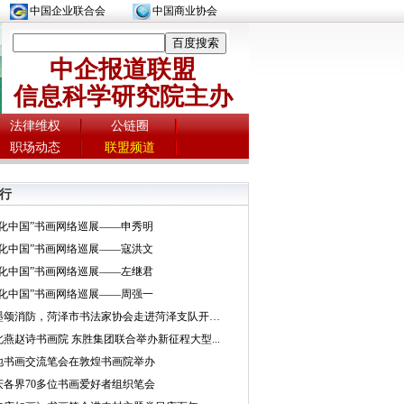
中国企业联合会
中国商业协会
中企报道联盟
信息科学研究院主办
法律维权
公链圈
职场动态
联盟频道
行
文化中国”书画网络巡展——申秀明
文化中国”书画网络巡展——寇洪文
文化中国”书画网络巡展——左继君
文化中国”书画网络巡展——周强一
挥墨颂消防，菏泽市书法家协会走进菏泽支队开展...
北燕赵诗书画院 东胜集团联合举办新征程大型...
地书画交流笔会在敦煌书画院举办
庆各界70多位书画爱好者组织笔会