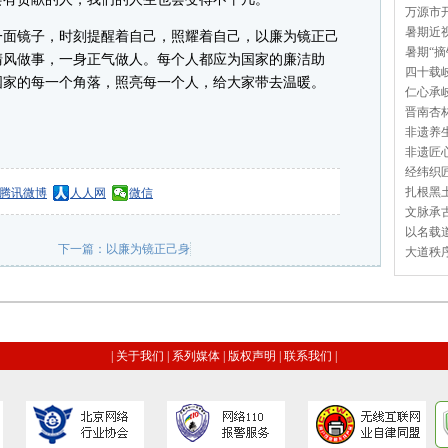
万源市开
暑期近视
面镜子，时刻提醒着自己，照耀着自己，以廉为镜正己
暑期“摘
清风做事，一身正气做人。每个人都应为国家的廉洁助
四十载岐
国家的每一个角落，照亮每一个人，给大家带去温暖。
仁心承岐
晋南杏林
非遗养生
非遗匠心
经纬织匠
扎根黑土
腾讯微博
人人网
微信
文脉承古
以名载道
下一篇：
以廉为镜正己身
大道秩序
|
关于我们
|
系列媒体
|
版权声明
|
联系我们
|