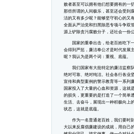
败者甚至可以拥有他们想要拥有的一
那些所谓的人间极乐，甚至还会受到
洁的又有多少呢？能够坚守初心的又
全面从严治党和扫黑除恶专项斗争双
源上铲除贪污腐败分子，还社会一份
国家的重拳出击，给老百姓吃下一
会得到严惩，廉洁奉公才是时代发展
呢？我认为是两个词：重视、底蕴。
我们国家有大批特定的廉洁监察队
绝对可靠、绝对纯洁。社会各行各业
宣传和典型案例的警示教育等一系列
国家投入了大量的心血和资源，这就
的损失，更重要的是打造了一个简单
生活、去奋斗，展现出一种积极向上
状态，这就是底蕴。
作为一名普通老百姓，我们要时刻
大以来反腐倡廉建设的成就，用自己
够安分守己，踏实做事，做一个对社