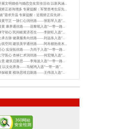
展文明婚俗与婚恋交友宣传活动 以新风涵...
矫正咨询增多 专家提醒：军警类考生应先...
镜”需求升温 专家提醒：近视矫正应先评...
黄守正 一脉仁心润丝路——张彩琴入选“...
黄 康养通丝路——花黎珉入选“一带一路...
守初心 民间岐黄济苍生——李财旺入选“...
承古脉 健康服务向丝路——刘远东入选“...
筑空间 建筑美学通丝路——阿布都热依木...
心 实业拓丝路——力尚于入选“一带一路...
守医心 杏林仁术润丝路——何宏继入选“...
意 建筑启新思——李海波入选“一带一路...
 以文化养身——马铭鸿入选“一带一路”...
探岐黄 模块思维启新路——王伟清入选“...