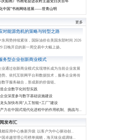
丰庆如画》书画笔会进农村主题党日庆百年
文化中国”书画网络巡展——世青山明
更多
应对能源危机的策略与转型之路
中东局势持续紧张，国际油价在美国东部时间 2026
月 29 日晚开启的新一周交易中大幅上扬。
服务型企业创新商业模式
企业通过创新商业模式实现增长成为当前企业发展
趋势。依托互联网平台和数据技术，服务企业将传
与数字服务融合，形成新的价值链。
造企业数字化转型实践
企业深度参与数字基础设施建设
龙头加快布局“人工智能+工厂”建设
产力在中国式现代化进程中的作用机制、挑战与...
闻发布汇
都应用中心焕新升级: 以客户为中心驱动创...
中国卓越管理公司榜单揭晓，海天味业成调味...