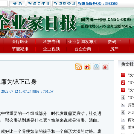
报道员服务QQ：3932566
医疗医企
科技专利
企业新闻发布汇
数码IT
节能减排
企业视频
台企台商
房产
热文排
“
以廉为镜正己身
“
“
2022-07-12 15:07:24 阅读：
7015
次
“
河
中很重要的一个组成部分，时代发展需要廉洁，社会进
两
洁，那么廉洁到底是什么呢？简单来说就是清廉、清白。
重
就好比一个骨瘦如柴的孩子和一个彪形大汉的对峙。腐