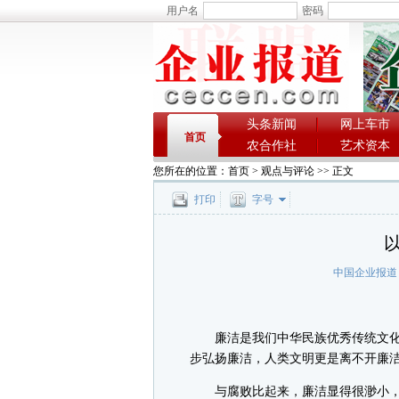
用户名
密码
头条新闻
网上车市
首页
农合作社
艺术资本
您所在的位置：
首页
>
观点与评论
>> 正文
打印
字号
中国企业报道
廉洁是我们中华民族优秀传统文化
步弘扬廉洁，人类文明更是离不开廉
与腐败比起来，廉洁显得很渺小，