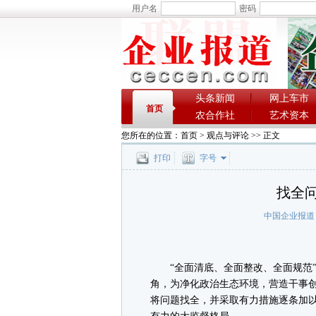
用户名
密码
头条新闻
网上车市
首页
农合作社
艺术资本
您所在的位置：
首页
>
观点与评论
>> 正文
打印
字号
找全问
中国企业报道
“全面清底、全面整改、全面规范”
角，为净化政治生态环境，营造干事
将问题找全，并采取有力措施逐条加以