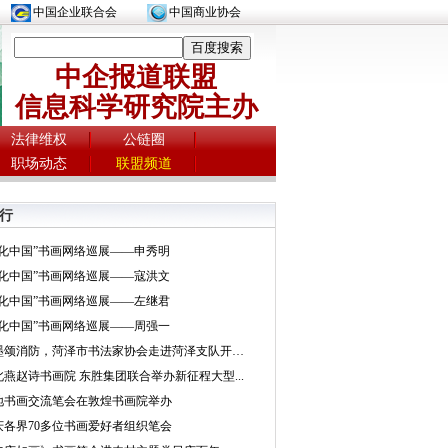
中国企业联合会
中国商业协会
中企报道联盟
信息科学研究院主办
法律维权
公链圈
职场动态
联盟频道
行
文化中国”书画网络巡展——申秀明
文化中国”书画网络巡展——寇洪文
文化中国”书画网络巡展——左继君
文化中国”书画网络巡展——周强一
挥墨颂消防，菏泽市书法家协会走进菏泽支队开展...
北燕赵诗书画院 东胜集团联合举办新征程大型...
地书画交流笔会在敦煌书画院举办
庆各界70多位书画爱好者组织笔会