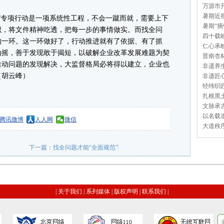
万源市开
暑期近视
专项行动是一项系统性工程，不会一蹴而就，需要上下
暑期“摘
识，将文件精神吃透，把每一步的事情做实。而找全问
四十载岐
的一环。这一环做好了，行动推进就有了依据、有了抓
仁心承岐
动摇，善于发现敢于揭短，以破解企业改革发展难题为契
晋南杏林
推动问题的发现解决，大监督格局必将得以建立，企业也
非遗养生
（胡云峰）
非遗匠心
经纬织匠
扎根黑土
文脉承古
以名载道
腾讯微博
人人网
微信
大道秩序
下一篇：
找全问题才能“全面规范”
|
关于我们
|
系列媒体
|
版权声明
|
联系我们
|