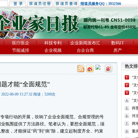
报道员服务QQ：3932566
医疗医企
科技专利
企业新闻发布汇
数码IT
节能减排
企业视频
台企台商
房产
热文排
“
题才能“全面规范”
“
“
2022-06-09 15:27:32 阅读：
5269
次
“
河
专项行动的开展，吹响了企业全面规范、合规管理的号
两
创业氛围提供了方法路径。笔者认为，要想全面规范，须
整改，才能保证“药”到“病”除，建立起制度齐全、约束
重