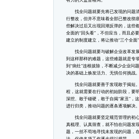
有力的大监督格局。
找全问题就要先将已发现的问题清
行整改，但并不意味着全部已整改彻
些解决过后又出现回潮反弹的，这些
全面的“回头看”，不但应当，而且必
建立的制度建立，将让推动“三个全面
找全问题就要与破解企业改革发展
到这样那样的难题，这些难题就是专
到“病灶”连根拔除，不断减少企业问
决的基础上焕发活力、无惧任何挑战
找全问题就要善于发现敢于揭短。“
程，这就需要在行动的初始阶段，要
深挖、敢于碰硬，敢于自揭“家丑”，
进行归类，推动问题的逐条逐项解决
找全问题就要坚定规范管理的初心。
真梳理、认真筛查，就不怕在问题发现
题，一丝不苟地寻找未发现的问题，
法，促使各项工作逐步得以规范。