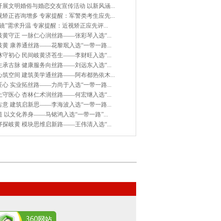
展文明婚俗与婚恋交友宣传活动 以新风涵...
矫正咨询增多 专家提醒：军警类考生应先...
镜”需求升温 专家提醒：近视矫正应先评...
黄守正 一脉仁心润丝路——张彩琴入选“...
黄 康养通丝路——花黎珉入选“一带一路...
守初心 民间岐黄济苍生——李财旺入选“...
承古脉 健康服务向丝路——刘远东入选“...
筑空间 建筑美学通丝路——阿布都热依木...
心 实业拓丝路——力尚于入选“一带一路...
守医心 杏林仁术润丝路——何宏继入选“...
意 建筑启新思——李海波入选“一带一路...
 以文化养身——马铭鸿入选“一带一路”...
探岐黄 模块思维启新路——王伟清入选“...