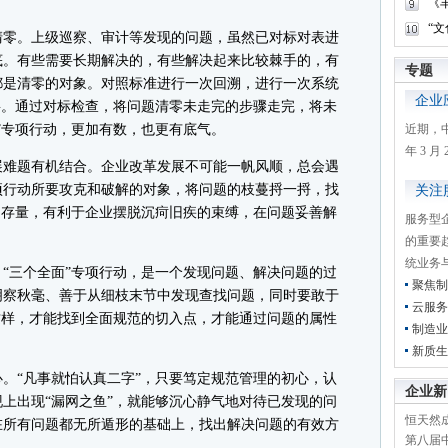
《
“
零。上级巡察、审计等发现的问题，虽然已对标对表进
底。有些需要长期解决的，有些解决起来比较棘手的，有
专题
都是清零的对象。对照标准进行一次回溯，进行一次系统
企业
要。通过对标检查，将问题清零未走完的步骤走完，将未
”专项行动，更加有数，也更有底气。
近期，
年 3 
难题有机结合。企业改革发展不可能一帆风顺，总会遇
项行动所要攻克和破解的对象，将问题的枝蔓捋一捋，找
关注
题存量，有利于企业摆脱沉疴旧疾的束缚，在问题妥善解
服务型
。
的重要
统业务
三个全面”专项行动，是一个发现问题、解决问题的过
聚焦制
明察秋毫、善于从细枝末节中发现查找问题，同时要敢于
云服务
这样，才能找到全面规范的切入点，才能通过问题的属性
制造业
。
新质生
“凡事就怕认真二字”，只要笃定规范管理的初心，认
企业新
上出现“漏网之鱼”，就能够沉心静气地对待已发现的问
恒天然成
在所有问题都无所遁形的基础上，找出解决问题的有效方
第八届