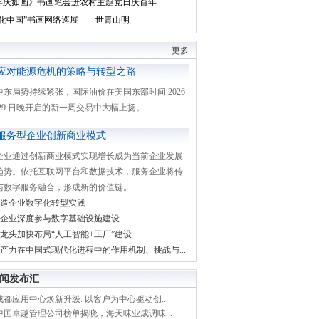
丰庆如画》书画笔会进农村主题党日庆百年
文化中国”书画网络巡展——世青山明
更多
应对能源危机的策略与转型之路
中东局势持续紧张，国际油价在美国东部时间 2026
月 29 日晚开启的新一周交易中大幅上扬。
服务型企业创新商业模式
企业通过创新商业模式实现增长成为当前企业发展
趋势。依托互联网平台和数据技术，服务企业将传
与数字服务融合，形成新的价值链。
造企业数字化转型实践
企业深度参与数字基础设施建设
龙头加快布局“人工智能+工厂”建设
产力在中国式现代化进程中的作用机制、挑战与...
闻发布汇
都应用中心焕新升级: 以客户为中心驱动创...
中国卓越管理公司榜单揭晓，海天味业成调味...