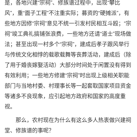
是，各地兴建“宗祠”、修族谱过程中，出现“攀比
风”，重“面子工程”不注重实际；募资的“硬摊派”，有
些地方因修“宗祠”意见不统一引发村民相互斗殴；“宗
祠”竣工典礼搞铺张浪费，一些地方还请“道士”现场做
法；甚至出现一村多个“宗祠”，建成后孝子跟风举行
与传统文化相悖的载歌载舞等丧葬活动，建成后（除
了用于婚丧嫁娶活动）大部分时间处于闲置没有得到
有效利用；一些地方修建“宗祠”时出现上级相关职能
部门与当地村委、村理事长等一起套取国家项目资金
等诸多不良现象，应引起地方政府和国家的高度重
视。
那么，农村现在为什么有这么多人热衷做兴建祠
堂、修族谱的事呢？