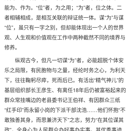
能为、作为。“位”者，为之用；“为”者，位之体。二
者相辅相成，是相互关联的辩证统一体。谋“为”与谋
“位”，虽只有一字之别，但却能体现出一个人的世界
观、人生观和价值观在工作中两种截然不同的境界与
修养。
纵观古今，但凡一切谋“为”者，必能超脱个体安
乐之局限，有民胞物与之量，经纶时务之心，为利天
下，往往鞠躬尽瘁，死而后已。有活出“精气神儿”的
基层组织部长王彦生、有离任18年后仍被富裕起来的
群众常挂嘴边的老县委书记王伯祥、有因群众三纸
“红手印”而永留小岗的下派干部沈浩……他们怀抱“不
敢独善其身，而思兼济天下”之志，努力“在其位谋其
政”，全身心为人民群众办好事办实事。其优秀事迹