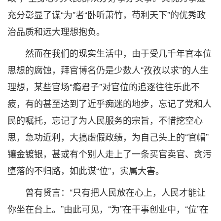
充分彰显了谋“为”者“卧听萧竹，苟利天下”的优秀政
治品质和远大理想抱负。
然而在我们的现实生活中，由于受几千年官本位
思想的腐蚀，拜官博名仍是少数人“孜孜以求”的人生
理想，某些官场“瘾君子”对官位的追逐往往乐此不
疲，有的甚至达到了近乎痴迷的地步，忘记了党和人
民的嘱托，忘记了为人民服务的宗旨，不惜挖空心
思，急功近利，大搞虚假政绩，为自己头上的“官帽”
镶金镀银，甚或有个别人走上了一条买官卖官、贪污
堕落的不归路，如此谋“位”，实属大害。
曾有贤言：“只有把人民放在心上，人民才能让
你坐在台上。”由此可见，“为”在干事创业中，“位”在