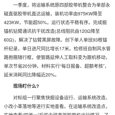
一季度，将运输系统原四部胶带机整合为单部永
磁直驱胶带机直达运输，装机功率由975KW降至
423KW，节能超50%，运行状态平稳有序。完成掘
锚机钻臂通讯抗干扰改造(总线阻抗由120Ω降至
60Ω)，解决了钻臂黑屏故障。创下单人单班93根锚
杆纪录，单日进尺同比增长17米。检修班自制风水管
路抱箍随行框，使管路延伸人工取料变为跟机移动，
单次节省20分钟。材料实行“每日报备、超额考核”，
延米消耗同比降幅近20%。
现场盯什么?
对标组一行聚焦快掘设备运行、运输系统改造、
小改小革落地等进行实地查看。在运输系统改造点，
实地查看“四改一”后的永磁直驱胶带机运行情况，了