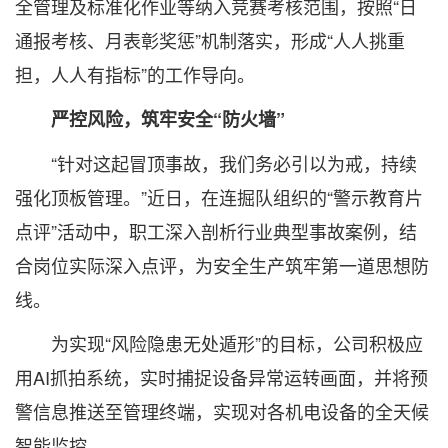
全管理及标准化作业等纳入竞赛考核范围，按照“日
通报考核、月表彰奖惩”机制落实，形成“人人挑重
担，人人有指标”的工作导向。
严控风险，筑牢安全“防火墙”
“针对这起冒顶事故，我们务必引以为戒，持续
强化顶板管理。”近日，在连掘队组织的“警示教育片
点评”活动中，职工深入剖析行业典型事故案例，结
合岗位实际深入点评，为安全生产筑牢第一道思想防
线。
为实现“风险隐患无处遁形”的目标，公司积极应
用AI抓拍系统，实时捕捉设备异常运转画面，并将预
警信息推送至管理终端，实现对各机电设备的全天候
智能监控。