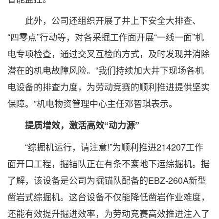
此外，公司还组织开展了井上下安全大排查、
“四零点”行动等，对各采掘工作面开展“一线一面”机
电专项检查，通过交叉互检的方式，及时发现并消除
潜在的机电故障风险。“我们持续加大井下现场各机
电设备的排查力度，为劳动竞赛的顺利推进提供坚实
保障。”机电物资管理中心主任邓智琪表示。
提质增效，激活高效“动力源”
“综掘机运行，请注意!”为顺利推进214207工作
面开口工程，掘锚队正在有条不紊地下运综掘机。据
了解，该设备是公司为掘锚队配备的EBZ-260A新型
凿岩式综掘机。这台设备不仅能降低凿岩作业难度，
还能有效提升掘进效率，为劳动竞赛高效推进注入了