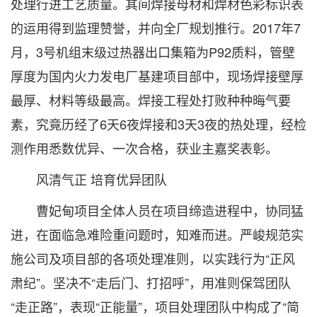
处理行进工艺质量。其间焊接母材和焊材色彩标识表
的运用得到监理赞誉，并向全厂规划推行。2017年7
月，3号机组末级过热器出口集箱为P92质料，管壁
厚度为国内火力发电厂基建项目部中，现场焊接壁厚
最厚、材料等级最高。焊接工程处打败种种晦气要
素，究竟历经了6天6夜焊接和3天3夜的热处理，经检
测作用悉数优异、一次合格，获业主嘉奖表彰。
风清气正 培育优异团队
曹妃甸项目全体人员在项目缔造进程中，协同猛
进，在面临急难险重问题时，知难而进。严峻规范实
施公司及项目部的各项处理准则，以实践行为“正风
肃纪”。坚决不“走后门、打招呼”，用准则保驾团队
“走正路”，表现“正能量”，项目处理团队中构成了“简