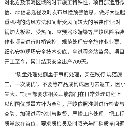
对北方及滨海区域的时节施工特殊性，项目部运用微
信、qq信息途径及时发布风险预警信息，做好大型起
重机械的防风方法和间断受风面较大的吊装作业;对
锅炉大板梁、受热面、空预器冷端梁等严峻风险吊装
作业项目进行盯梢管控，规范处理安全施作业业票，
细心安排现场安全技术交底，全进程旁站监督。项目
开工至今，累计结束安全出产709天。
“质量处理更侧重于事前处理，实在践行‘规范施
工，一次成优’，不要等产品成构成后再去返工，因小
失大。”项目部要求相关职能部门在日常处理进程上
以创国优质量方针为牵引，严峻依照准则进行检查与
查验，加强进程控制与监督，严峻工序处理，把工程
质量放在首位，要求质检员及时曝光与盯梢质量问题