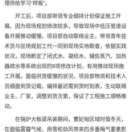
理供给学习“样板”。
开工后，项目部带领专业细排计划保证施工开
展。因为现场规划修改较多，导致现场中低压管道设
备开展推动缓慢。项目部自动联络业主，带领青年技
术员与驻场规划工代一同到现场实地勘查，依据实践
状况，现场断定了闭式水、凝结水、辅佐蒸汽、加热
器疏水等系统出现的8项修改计划，有用推动现场施
工开展。面临供货缓慢的状况，项目部物资和技术人
员细盘到货记载，编排最迟需到货时刻表，生动联络
业主、厂家，调整到货次第，保证了工程施工顺畅推
动。
在锅炉大板梁吊装期间，曹妃甸区域时值冬天，
在面临雾霾气候、雨雪和劲风带来的多重晦气要素影