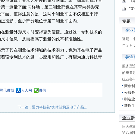
巧妙地设置于异形壳本体的相对两侧。第一测量部在其背
《
第一测量平面;同样地，第二测量部也在其背向异形壳
“
量平面。值得注意的是，这两个测量平面不仅相互平行，
的正投影，至少部分地位于第二测量平面内。
专题
企业
在测量外形尺寸时变得更为便捷。通过这一专利技术的
的尺寸信息，从而提高了测量的效率和准确性。
近期，
年 3 
示了其在测量技术领域的技术实力，也为其在电子产品
随着该专利技术的进一步应用和推广，有望为通力科技带
关注
服务型
的重要
统业务
聚焦制
腾讯微博
人人网
微信
云服务
制造业
新质生
下一篇：
通力科技获“壳体结构及电子产品...
企业新
恒天然成
第八届