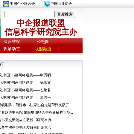
中国企业联合会
中国商业协会
中企报道联盟
信息科学研究院主办
法律维权
公链圈
职场动态
联盟频道
行
文化中国”书画网络巡展——申秀明
文化中国”书画网络巡展——寇洪文
文化中国”书画网络巡展——左继君
文化中国”书画网络巡展——周强一
挥墨颂消防，菏泽市书法家协会走进菏泽支队开展...
北燕赵诗书画院 东胜集团联合举办新征程大型...
地书画交流笔会在敦煌书画院举办
庆各界70多位书画爱好者组织笔会