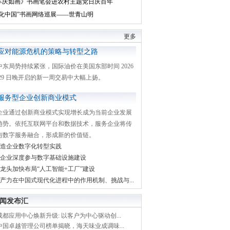
丰庆如画》书画笔会进农村主题党日庆百年
文化中国”书画网络巡展——世青山明
更多
应对能源危机的策略与转型之路
中东局势持续紧张，国际油价在美国东部时间 2026
月 29 日晚开启的新一周交易中大幅上扬。
服务型企业创新商业模式
企业通过创新商业模式实现增长成为当前企业发展
趋势。依托互联网平台和数据技术，服务企业将传
与数字服务融合，形成新的价值链。
造企业数字化转型实践
企业深度参与数字基础设施建设
龙头加快布局“人工智能+工厂”建设
产力在中国式现代化进程中的作用机制、挑战与...
闻发布汇
都应用中心焕新升级: 以客户为中心驱动创...
中国卓越管理公司榜单揭晓，海天味业成调味...