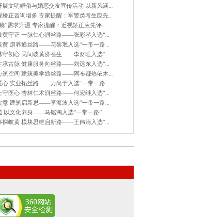
展文明婚俗与婚恋交友宣传活动 以新风涵...
矫正咨询增多 专家提醒：军警类考生应先...
镜”需求升温 专家提醒：近视矫正应先评...
黄守正 一脉仁心润丝路——张彩琴入选“...
黄 康养通丝路——花黎珉入选“一带一路...
守初心 民间岐黄济苍生——李财旺入选“...
承古脉 健康服务向丝路——刘远东入选“...
筑空间 建筑美学通丝路——阿布都热依木...
心 实业拓丝路——力尚于入选“一带一路...
守医心 杏林仁术润丝路——何宏继入选“...
意 建筑启新思——李海波入选“一带一路...
 以文化养身——马铭鸿入选“一带一路”...
探岐黄 模块思维启新路——王伟清入选“...