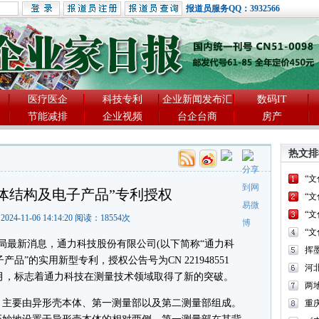
报道员服务QQ：3932566
医疗医企
科技专利
企业新闻发布汇
数码IT
节能减排
企业视频
台企台商
房产
热文排
“
体结构及电子产品”专利授权
“
“
2024-11-06 14:14:20 阅读：
18554
次
“
权局最新消息，通力科技股份有限公司(以下简称“通力科
品”的实用新型专利，授权公告号为CN 221948551
河
年3月，标志着通力科技在测量技术领域取得了新的突破。
两
主要由异形壳本体、第一测量部以及第二测量部组成。
重