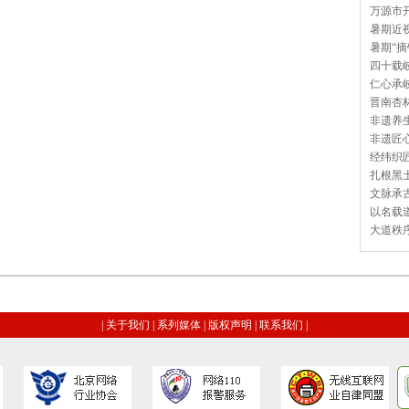
万源市开
暑期近视
暑期“摘
四十载岐
仁心承岐
晋南杏林
非遗养生
非遗匠心
经纬织匠
扎根黑土
文脉承古
以名载道
大道秩序
|
关于我们
|
系列媒体
|
版权声明
|
联系我们
|