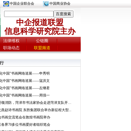
中国企业联合会
中国商业协会
中企报道联盟
信息科学研究院主办
法律维权
公链圈
职场动态
联盟频道
行
文化中国”书画网络巡展——申秀明
文化中国”书画网络巡展——寇洪文
文化中国”书画网络巡展——左继君
文化中国”书画网络巡展——周强一
挥墨颂消防，菏泽市书法家协会走进菏泽支队开展...
北燕赵诗书画院 东胜集团联合举办新征程大型...
地书画交流笔会在敦煌书画院举办
庆各界70多位书画爱好者组织笔会