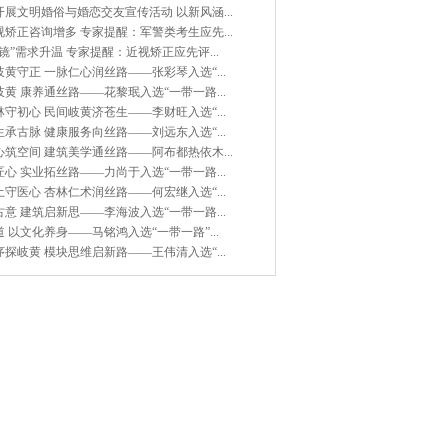
展文明婚俗与婚恋交友宣传活动 以新风涵...
矫正咨询增多 专家提醒：军警类考生应先...
镜”需求升温 专家提醒：近视矫正应先评...
黄守正 一脉仁心润丝路——张彩琴入选“...
黄 康养通丝路——花黎珉入选“一带一路...
守初心 民间岐黄济苍生——李财旺入选“...
承古脉 健康服务向丝路——刘远东入选“...
筑空间 建筑美学通丝路——阿布都热依木...
心 实业拓丝路——力尚于入选“一带一路...
守医心 杏林仁术润丝路——何宏继入选“...
意 建筑启新思——李海波入选“一带一路...
 以文化养身——马铭鸿入选“一带一路”...
探岐黄 模块思维启新路——王伟清入选“...