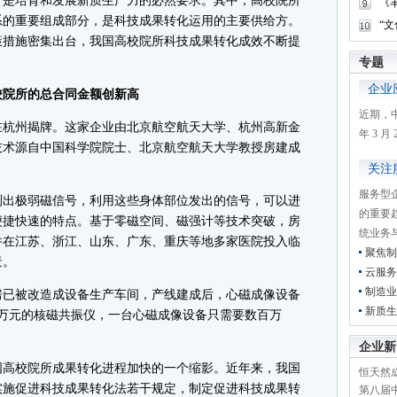
是培育和发展新质生产力的必然要求。其中，高校院所
《
系的重要组成部分，是科技成果转化运用的主要供给方。
“
策措施密集出台，我国高校院所科技成果转化成效不断提
。
专题
企业
院所的总合同金额创新高
近期，
杭州揭牌。这家企业由北京航空航天大学、杭州高新金
年 3 
技术源自中国科学院院士、北京航空航天大学教授房建成
关注
服务型
出极弱磁信号，利用这些身体部位发出的信号，可以进
的重要
便捷快速的特点。基于零磁空间、磁强计等技术突破，房
统业务
并在江苏、浙江、山东、广东、重庆等地多家医院投入临
聚焦制
景。
云服务
制造业
房已被改造成设备生产车间，产线建成后，心磁成像设备
新质生
千万元的核磁共振仪，一台心磁成像设备只需要数百万
企业新
高校院所成果转化进程加快的一个缩影。近年来，我国
恒天然成
实施促进科技成果转化法若干规定，制定促进科技成果转
第八届