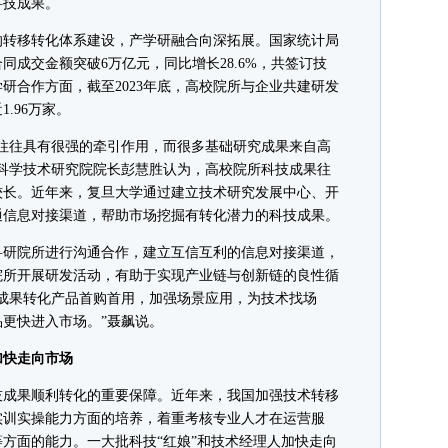
科技成果。
转移转化体系建设，产学研融合向深拓展。国家统计局
合同成交金额突破6万亿元，同比增长28.6%，共签订技
研合作方面，截至2023年底，高校院所与企业共建研发
.96万家。
往具有很强的牵引作用，而很多基础研究成果来自高
科学技术研究院院长彭慧胜认为，高校院所科技成果往
较长。近年来，复旦大学通过建立技术研究发展中心、开
通信息对接渠道，帮助市场挖掘有转化潜力的科技成果。
研院所进行沟通合作，建立互信互利的信息对接渠道，
院所开展研发活动，有助于实现产业链与创新链的良性循
成果转化产品首购首用，加强场景应用，为技术找场
更快进入市场。”聂飙说。
快走向市场
成果顺利转化的重要保障。近年来，我国加强技术转移
实训实操能力方面的培养，着重考核专业人才在运营服
方面的能力。一大批科技“红娘”和技术经理人加快走向