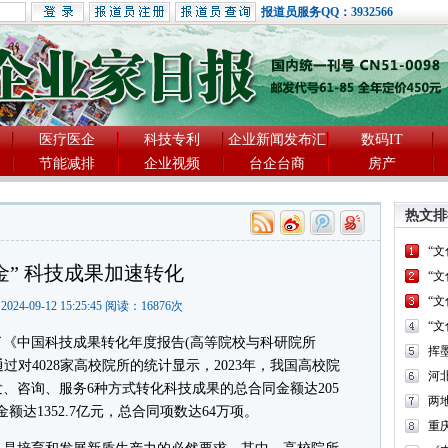
报道员服务QQ：3932566
医疗医企
科技专利
企业新闻发布汇
数码IT
节能减排
企业视频
台企台商
房产
热文排
“
金” 科技成果加速转化
“
“
2024-09-12 15:25:45 阅读：
16876
次
“
中国科技成果转化年度报告(高等院校与科研院所
过对4028家高校院所的统计显示，2023年，我国高校院
河
、咨询、服务6种方式转化科技成果的总合同金额达205
两
金额达1352.7亿元，总合同项数达64万项。
重