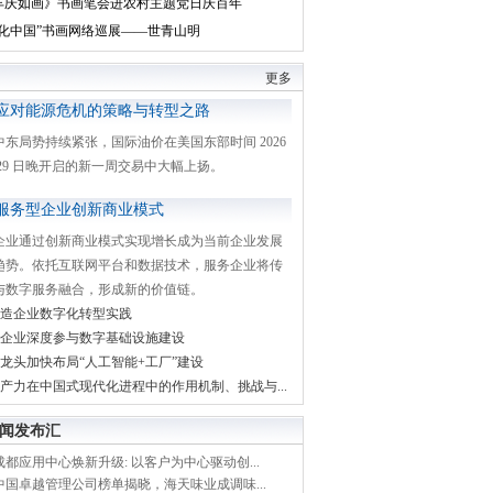
丰庆如画》书画笔会进农村主题党日庆百年
文化中国”书画网络巡展——世青山明
更多
应对能源危机的策略与转型之路
中东局势持续紧张，国际油价在美国东部时间 2026
月 29 日晚开启的新一周交易中大幅上扬。
服务型企业创新商业模式
企业通过创新商业模式实现增长成为当前企业发展
趋势。依托互联网平台和数据技术，服务企业将传
与数字服务融合，形成新的价值链。
造企业数字化转型实践
企业深度参与数字基础设施建设
龙头加快布局“人工智能+工厂”建设
产力在中国式现代化进程中的作用机制、挑战与...
闻发布汇
都应用中心焕新升级: 以客户为中心驱动创...
中国卓越管理公司榜单揭晓，海天味业成调味...