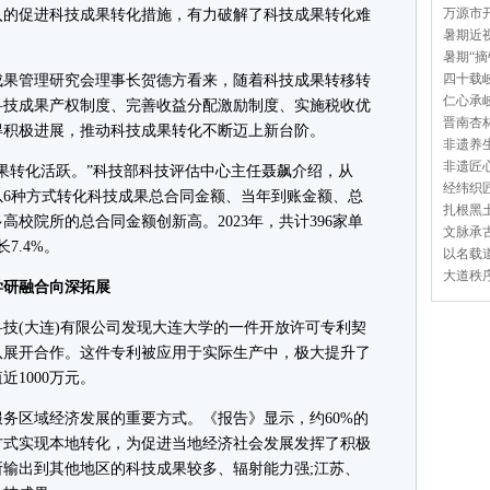
万源市开
入的促进科技成果转化措施，有力破解了科技成果转化难
暑期近视
暑期“摘
四十载岐
果管理研究会理事长贺德方看来，随着科技成果转移转
仁心承岐
科技成果产权制度、完善收益分配激励制度、实施税收优
晋南杏林
得积极进展，推动科技成果转化不断迈上新台阶。
非遗养生
非遗匠心
转化活跃。”科技部科技评估中心主任聂飙介绍，从
经纬织匠
以6种方式转化科技成果总合同金额、当年到账金额、总
扎根黑土
校院所的总合同金额创新高。2023年，共计396家单
文脉承古
7.4%。
以名载道
大道秩序
研融合向深拓展
(大连)有限公司发现大连大学的一件开放许可专利契
队展开合作。这件专利被应用于实际生产中，极大提升了
1000万元。
区域经济发展的重要方式。《报告》显示，约60%的
方式实现本地转化，为促进当地经济社会发展发挥了积极
输出到其他地区的科技成果较多、辐射能力强;江苏、