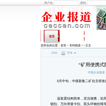
用户名
密码
头条新闻
网上车市
首页
农合作社
艺术资本
您所在的位置：
首页
>
专利报道
>> 正文
打印
字号
“矿用便携式
中国企业报道
8月中旬，中煤新集二矿自主研发的
该装置结构简单，灵活便携，实用
锁扣、万向弹簧卡扣、双头环钢丝绳