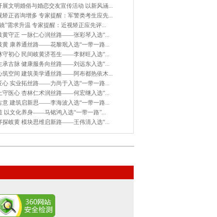
展文明婚俗与婚恋交友宣传活动 以新风涵...
矫正咨询增多 专家提醒：军警类考生应先...
镜”需求升温 专家提醒：近视矫正应先评...
黄守正 一脉仁心润丝路——张彩琴入选“...
黄 康养通丝路——花黎珉入选“一带一路...
守初心 民间岐黄济苍生——李财旺入选“...
承古脉 健康服务向丝路——刘远东入选“...
筑空间 建筑美学通丝路——阿布都热依木...
心 实业拓丝路——力尚于入选“一带一路...
守医心 杏林仁术润丝路——何宏继入选“...
意 建筑启新思——李海波入选“一带一路...
 以文化养身——马铭鸿入选“一带一路”...
探岐黄 模块思维启新路——王伟清入选“...