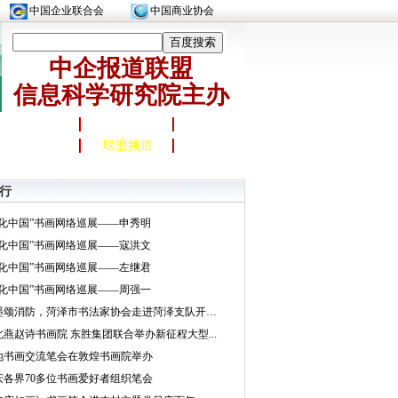
中国企业联合会
中国商业协会
中企报道联盟
信息科学研究院主办
法律维权
公链圈
职场动态
联盟频道
行
文化中国”书画网络巡展——申秀明
文化中国”书画网络巡展——寇洪文
文化中国”书画网络巡展——左继君
文化中国”书画网络巡展——周强一
挥墨颂消防，菏泽市书法家协会走进菏泽支队开展...
北燕赵诗书画院 东胜集团联合举办新征程大型...
地书画交流笔会在敦煌书画院举办
庆各界70多位书画爱好者组织笔会