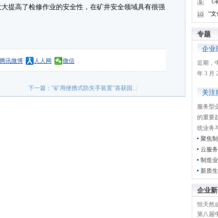
《
大大提高了检修作业的安全性，在矿井安全领域具有很强
“
专题
企业
腾讯微博
人人网
微信
近期，
年 3 
下一篇：
“矿用便携式防失手装置”喜获国...
关注
服务型
的重要
统业务
聚焦制
云服务
制造业
新质生
企业新
恒天然成
第八届