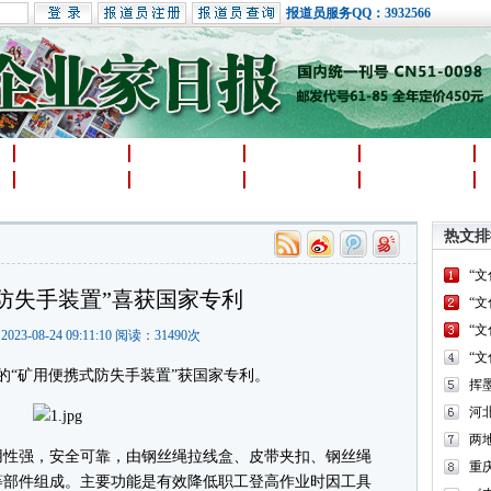
报道员服务QQ：3932566
医疗医企
科技专利
企业新闻发布汇
数码IT
节能减排
企业视频
台企台商
房产
热文排
“
防失手装置”喜获国家专利
“
“
2023-08-24 09:11:10 阅读：
31490
次
“
“矿用便携式防失手装置”获国家专利。
河
两
性强，安全可靠，由钢丝绳拉线盒、皮带夹扣、钢丝绳
重
等部件组成。主要功能是有效降低职工登高作业时因工具