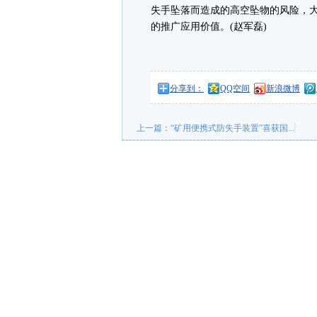
失手坠落而造成的高空坠物的风险，
的推广应用价值。(赵军磊)
分享到：
QQ空间
新浪微博
上一篇：
“矿用便携式防失手装置”喜获国...