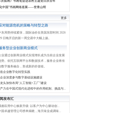
丰庆如画》书画笔会进农村主题党日庆百年
文化中国”书画网络巡展——世青山明
更多
应对能源危机的策略与转型之路
中东局势持续紧张，国际油价在美国东部时间 2026
月 29 日晚开启的新一周交易中大幅上扬。
服务型企业创新商业模式
企业通过创新商业模式实现增长成为当前企业发展
趋势。依托互联网平台和数据技术，服务企业将传
与数字服务融合，形成新的价值链。
造企业数字化转型实践
企业深度参与数字基础设施建设
龙头加快布局“人工智能+工厂”建设
产力在中国式现代化进程中的作用机制、挑战与...
闻发布汇
都应用中心焕新升级: 以客户为中心驱动创...
中国卓越管理公司榜单揭晓，海天味业成调味...