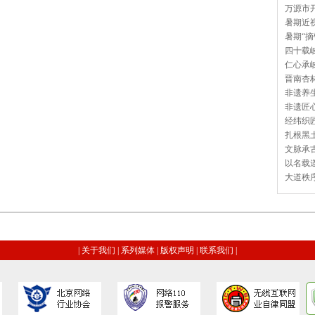
万源市开
暑期近视
暑期“摘
四十载岐
仁心承岐
晋南杏林
非遗养生
非遗匠心
经纬织匠
扎根黑土
文脉承古
以名载道
大道秩序
|
关于我们
|
系列媒体
|
版权声明
|
联系我们
|