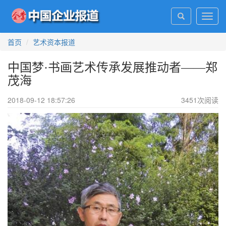
Toggl
navig
首页
艺术资本报道
中国梦·书画艺术传承发展推动者——郑
茂海
2018-09-12 18:57:26
3451
次阅读