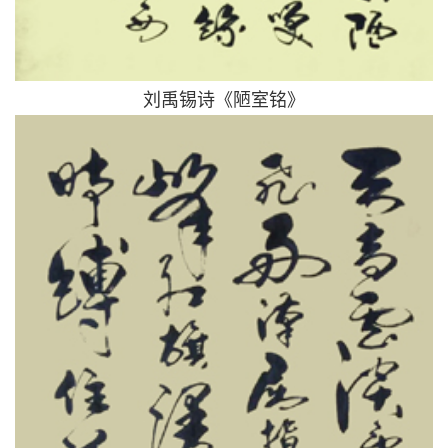
刘禹锡诗《陋室铭》