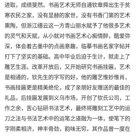
进取，成绩斐然。书画艺术无师自通钦章舜出生于贫
寒农民之家，没有显赫的家世，没有书香门第的艺术
熏陶，但浙江缙云这一方青山丽水赋予了他很多艺术
的灵气和天赋，从小就对书画艺术心痴情醉，酷爱弥
深，体会着古墨中的点画意趣，临摹书画名家字帖并
打下了坚实的基础。高中毕业后迫于生计，就走上了
雕艺生涯。改革开放后，又开始研究书画挂匾，艺术
是相通的，钦先生的字写的好，他的雕艺惟妙惟肖，
书画挂匾更是精美绝伦，成了亲朋好友赠送的最佳的
礼品，后挂匾发展到义乌市场，开创了钦氏公司，工
作之余，苦心钻研书法艺术，最终将雕刻工艺中的运
刀之法与书法艺术中的运笔之道融为一体，使笔下的
字刚柔相济，神丰骨劲，韵味无穷。其作品曾一度在