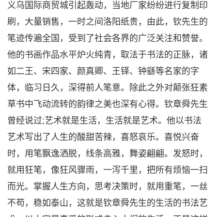
义乌国际商贸城引起轰动，当地厂家纷纷进行复制印
刷，大量销售，一时之间洛阳纸贵，由此，钦先生的
笔迹传遍全国，受到了社会各界的广泛关注和赞誉。
他的书画作品水平炉火纯青，取法于书法的正脉，诸
如二王、宋四家、颜真卿、王铎、钟繇等名家的字
体，临习日久，深得前人笔意。除此之外对颠张狂素
草书中飞动流转的韵律之美也深有心得。钦章舜先生
曾经说过;艺术就是生活，生活就是艺术。他以书法
艺术写出了人生的酸甜苦辣，喜怒哀乐。喜悦兴奋
时，用笔飘逸洒脱，线条高雅，舞姿翩翩。发怒时，
就用狂笔，像狂风骤雨，一泻千里，把所有烦恼一扫
而光。掌握人生方向，思考决策时，就用重笔，一丝
不苟，稳如泰山，这就是钦章舜先生的生活的书法艺