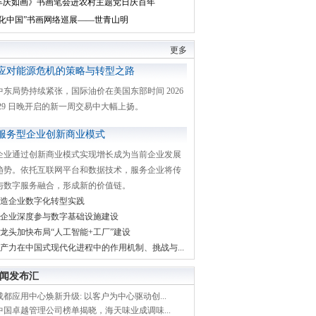
丰庆如画》书画笔会进农村主题党日庆百年
文化中国”书画网络巡展——世青山明
更多
应对能源危机的策略与转型之路
中东局势持续紧张，国际油价在美国东部时间 2026
月 29 日晚开启的新一周交易中大幅上扬。
服务型企业创新商业模式
企业通过创新商业模式实现增长成为当前企业发展
趋势。依托互联网平台和数据技术，服务企业将传
与数字服务融合，形成新的价值链。
造企业数字化转型实践
企业深度参与数字基础设施建设
龙头加快布局“人工智能+工厂”建设
产力在中国式现代化进程中的作用机制、挑战与...
闻发布汇
都应用中心焕新升级: 以客户为中心驱动创...
中国卓越管理公司榜单揭晓，海天味业成调味...