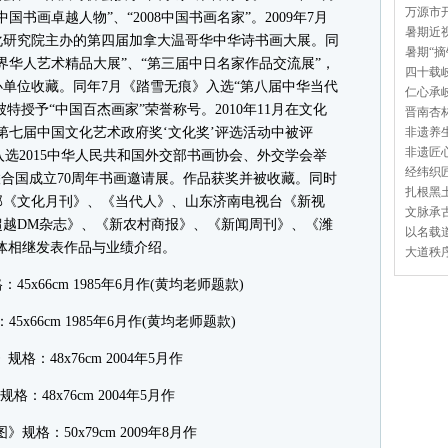
万源市开
国书画卓越人物”、“2008中国书画名家”。2009年7月
暑期近视
化研究院主办的第四届加拿大温哥华中华诗书画大展。同
暑期“摘
界华人艺术精品大展”、“第三届中日名家作品交流展”，
四十载岐
单位收藏。同年7月《踏雪无痕》入选“第八届中华当代
仁心承岐
特授予“中国百杰画家”荣誉称号。2010年11月在文化
晋南杏林
第七届中国文化艺术政府奖‘文化奖’评选活动中被评
非遗养生
非遗匠心
入选2015中华人民共和国外交部书画协会、外交学会举
经纬织匠
联合国成立70周年书画邀请展。作品获奖并被收藏。同时
扎根黑土
部《文化月刊》、《当代人》、山东济南电视台《新视
文脉承古
超越DM杂志》、《新农村商报》、《新闻周刊》、《潍
以名载道
体相继发表作品与业绩介绍。
大道秩序
x66cm 1985年6月作(黄均老师题款)
格：48x76cm 2004年5月作