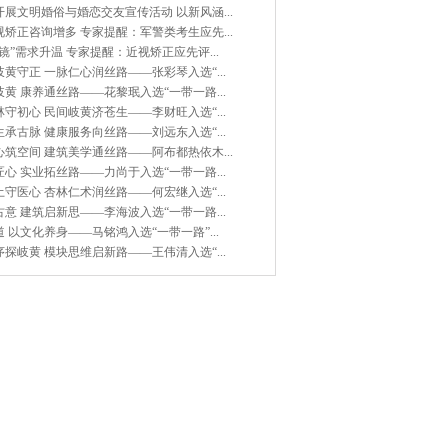
展文明婚俗与婚恋交友宣传活动 以新风涵...
矫正咨询增多 专家提醒：军警类考生应先...
镜”需求升温 专家提醒：近视矫正应先评...
黄守正 一脉仁心润丝路——张彩琴入选“...
黄 康养通丝路——花黎珉入选“一带一路...
守初心 民间岐黄济苍生——李财旺入选“...
承古脉 健康服务向丝路——刘远东入选“...
筑空间 建筑美学通丝路——阿布都热依木...
心 实业拓丝路——力尚于入选“一带一路...
守医心 杏林仁术润丝路——何宏继入选“...
意 建筑启新思——李海波入选“一带一路...
 以文化养身——马铭鸿入选“一带一路”...
探岐黄 模块思维启新路——王伟清入选“...