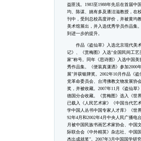
益匪浅。1983至1988年先后在首
均、陈谋、姚有多及潘洁滋教授，在
刊中，受到总校高度评价，并被黄均
美术馆展出，并入选优秀学员作品集
到进一步的提升。
作品《盗仙草》入选北京现代美术馆“
记》、《赏梅图》入选“全国民间工艺
家”称号。同年《思诗图》入选中国美协
秀作品集。《便装真潇洒》参加2000
展”并获银牌奖。2002年10月作品
党革命委员会、台湾佛教文物发展协
奖，并被收藏。2007年11月《盗仙
德国分会收藏。《赏梅图》选入《世
已载入《人民艺术家》《中国当代艺
学中国人丛书中国专家人才库》《世界
92年4月和2002年4月中央人民广播
月被中国民族书画艺术家协会、中国文
际联合会《中外精英》杂志社、中国国
杰出成就奖”。2007年3月中国国学研