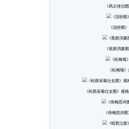
《风尘侠侣图》规
《浣纱图》规
《蕉荫消夏图》规
《松梅颂》规格
《松荫采菊仕女图》规格：5
《倚梅思诗图》规