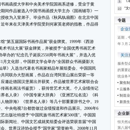
《
届中国书画函授大学和中央美术学院国画系进修，受业于黄
“
校期间作品被选入中国书画函授大学主办《国画辅导》一
教授收为入室弟子。毕业作品《秋风纨扇图》在北京中国
专题
。近年来在天津美术学院受到何家英老师的指教，作品得
企业
近期，
第五届国际书画作品展”获金牌奖。1999年《西游
年 3 
美术书法大展”获金牌奖，并被授予“全国优秀书画艺术
举办的“纪念孔子诞辰2550周年书画大展”，并选入优
关注
年1月文化部，中国群文学会举办“全国群众书画摄影大
服务型
《盗仙草》入选当代著名书画家精品年展组委会、中国国民
的重要
会共同联办大型画展，作品在台湾阿里山展出荣获一等
统业务
草》应邀赴德国汉堡展出并获奖，作品被世界艺术家联合会
聚焦制
界传画名画法书鉴赏》，获传世艺术大奖。个人业绩传记
云服务
术界名人录》《中国专家大辞典》《亚洲艺坛名流》《科
制造业
人物辞海》《世界名人录》等几十部重要辞书之中。19
新质生
电台、中央电视7台都曾做过业绩报道和作品展示。2006年6
企业新
艺出版社特授予“中国民族书画艺术家500强”。中国国
际新闻社、中国文艺成就奖组委会评选荣获首届“中国
恒天然成
第八届
究会、世界汉诗协会授予“国学家”荣誉称号。2008年11月