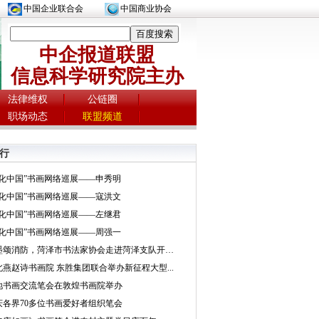
中国企业联合会
中国商业协会
中企报道联盟
信息科学研究院主办
法律维权
公链圈
职场动态
联盟频道
行
文化中国”书画网络巡展——申秀明
文化中国”书画网络巡展——寇洪文
文化中国”书画网络巡展——左继君
文化中国”书画网络巡展——周强一
挥墨颂消防，菏泽市书法家协会走进菏泽支队开展...
北燕赵诗书画院 东胜集团联合举办新征程大型...
地书画交流笔会在敦煌书画院举办
庆各界70多位书画爱好者组织笔会