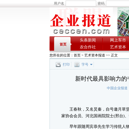
用户名
密码
头条新闻
网上车市
首页
农合作社
艺术资本
您所在的位置：
首页
>
艺术资本报道
>> 正文
打印
字号
新时代最具影响力的
中国企业报道
王春秋，又名炅秦，自号邀月草堂主
家协会会员、河北国画院院士(邢台)
早年跟随周宾恭先生学习传统人物