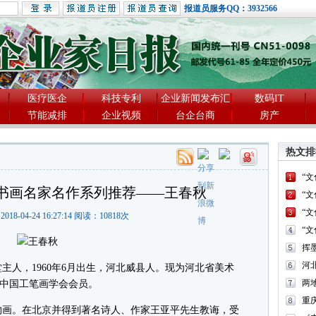
报道员服务QQ：3932566
医疗医企
科技专利
企业新闻发布汇
数码IT
节能减排
企业视频
台企台商
房产
热文排
“
书画名家名作系列推荐——王春秋
“
“
2018-04-24 16:27:14 阅读：
10818
次
“
河
人，1960年6月出生，河北威县人。现为河北省美术
两
、中国工笔画学会会员。
重
画。在北京并得到著名诗人、作家王亚平先生教诲，受