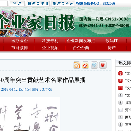
报道员服务QQ：3932566
医疗医企
科技专利
企业新闻发布汇
数码IT
节能减排
企业视频
台企台商
房产
热文排
“
40周年突出贡献艺术名家作品展播
“
“
2018-04-12 15:44:54 阅读：
3747
次
“
河
两
重