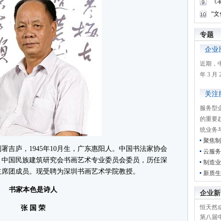
《
“
专题
企业
近期，
年 3 
关注
服务型
的重要
统业务
聚焦制
庐，1945年10月生，广东惠阳人。中国书法家协会
云服务
，中国民族建筑研究会书画艺术专业委员会委员，历任深
制造业
主席团成员。现受聘为深圳书画艺术学院教授。
新质生
书家本色是诗人
企业新
恒天然成
张 国 荣
第八届