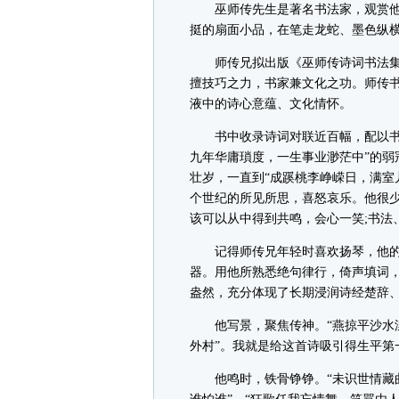
巫师传先生是著名书法家，观赏他
挺的扇面小品，在笔走龙蛇、墨色纵
师传兄拟出版《巫师传诗词书法集》
擅技巧之力，书家兼文化之功。师传
液中的诗心意蕴、文化情怀。
书中收录诗词对联近百幅，配以书法
九年华庸瑣度，一生事业渺茫中”的弱
壮岁，一直到“成蹊桃李峥嵘日，满室
个世纪的所见所思，喜怒哀乐。他很
该可以从中得到共鸣，会心一笑;书法
记得师传兄年轻时喜欢扬琴，他的
器。用他所熟悉绝句律行，倚声填词
盎然，充分体现了长期浸润诗经楚辞
他写景，聚焦传神。“燕掠平沙水漾
外村”。我就是给这首诗吸引得生平第
他鸣时，铁骨铮铮。“未识世情藏曲