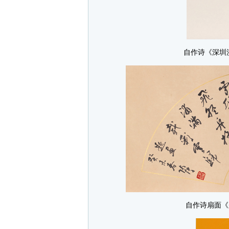
自作诗《深圳洪
自作诗扇面《题