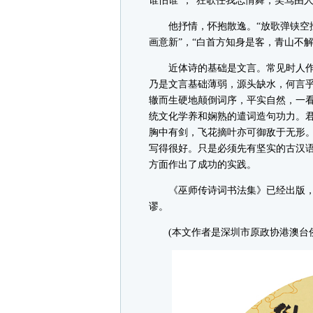
谁怕谁”，“狂歌任我忘情舞，笑骂由
他抒情，怀抱散逸。“放歌弹铗空搔
画意新”，“白首方知身是客，青山不解
近体诗的基础是文言。常见时人作
乃是文言基础薄弱，源头缺水，何言乎
辙而生硬地颠倒词序，平实自然，一
统文化学养和娴熟的遣词造句功力。
胸中有剑，飞花摘叶亦可御敌于无形
写得很好。只是必须先有坚实的古汉
方面作出了成功的实践。
《巫师传诗词书法集》已经出版，
谬。
(本文作者是深圳市原政协港澳台侨