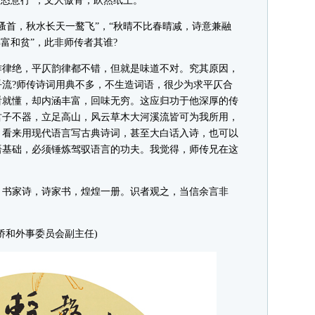
人恣意行”，文人傲骨，跃然纸上。
首，秋水长天一鹜飞”，“秋晴不比春晴减，诗意兼融
富和贫”，此非师传者其谁?
律绝，平仄韵律都不错，但就是味道不对。究其原因，
流?师传诗词用典不多，不生造词语，很少为求平仄合
看就懂，却内涵丰富，回味无穷。这应归功于他深厚的传
君子不器，立足高山，风云草木大河溪流皆可为我所用，
。看来用现代语言写古典诗词，甚至大白话入诗，也可以
语基础，必须锤炼驾驭语言的功夫。我觉得，师传兄在这
书家诗，诗家书，煌煌一册。识者观之，当信余言非
和外事委员会副主任)