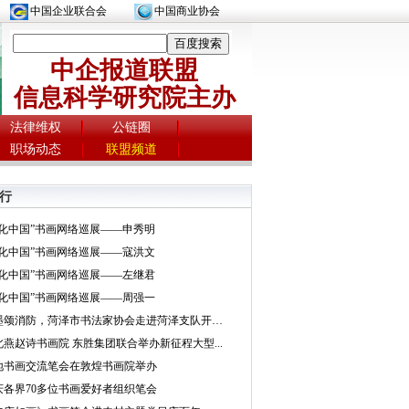
中国企业联合会
中国商业协会
中企报道联盟
信息科学研究院主办
法律维权
公链圈
职场动态
联盟频道
行
文化中国”书画网络巡展——申秀明
文化中国”书画网络巡展——寇洪文
文化中国”书画网络巡展——左继君
文化中国”书画网络巡展——周强一
挥墨颂消防，菏泽市书法家协会走进菏泽支队开展...
北燕赵诗书画院 东胜集团联合举办新征程大型...
地书画交流笔会在敦煌书画院举办
庆各界70多位书画爱好者组织笔会