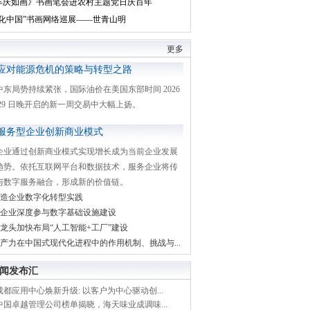
丰庆如画》书画笔会进农村主题党日庆百年
文化中国”书画网络巡展——世青山明
更多
应对能源危机的策略与转型之路
中东局势持续紧张，国际油价在美国东部时间 2026
月 29 日晚开启的新一周交易中大幅上扬。
服务型企业创新商业模式
企业通过创新商业模式实现增长成为当前企业发展
趋势。依托互联网平台和数据技术，服务企业将传
与数字服务融合，形成新的价值链。
造企业数字化转型实践
企业深度参与数字基础设施建设
龙头加快布局“人工智能+工厂”建设
产力在中国式现代化进程中的作用机制、挑战与...
闻发布汇
都应用中心焕新升级: 以客户为中心驱动创...
中国卓越管理公司榜单揭晓，海天味业成调味...