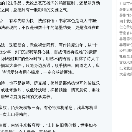
的书法作品，无论是苍茫雄浑的鸿篇巨制，还是娟秀劲
万源市开
暑期近视
横之间，总感到有一股独特的文雅之气。
暑期“摘
，有幸先睹为快，恍然有悟：书家本色是诗人!书匠
四十载岐
仁心承岐
书法表现的，不仅是积数十年的笔墨功夫，更是流淌在血
晋南杏林
非遗养生
非遗匠心
，珠联璧合，意象视觉同辉。写作跨度51年，从“十
经纬织匠
冠少年，到“沉思我辈身心健，百战何因再说难”的豪情
扎根黑土
儿孙绕膝时”的金秋时节，用艺术的语言，袒露了诗人半
文脉承古
少描写大事件，只随身边所遇，顺手拈来。同道之人，应
以名载道
、诗词爱好者用心揣摩，一定会获益匪浅。
大道秩序
诗，也不是钢琴、萨克斯，仍然是那悠扬悦耳的传统乐
，或壮怀激烈，或低吟浅唱，抑扬顿挫，情真意切，趣味
、唐宋诗篇所得到的文学素养。
纹，陌头杨柳报三春。有心欲探梅消息，浅草寒梅世
一次上山寻梅的。
蕴，何堪斗米折弯腰”，“山川依旧我仍我，世事如今