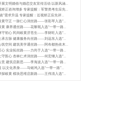
展文明婚俗与婚恋交友宣传活动 以新风涵...
矫正咨询增多 专家提醒：军警类考生应先...
镜”需求升温 专家提醒：近视矫正应先评...
黄守正 一脉仁心润丝路——张彩琴入选“...
黄 康养通丝路——花黎珉入选“一带一路...
守初心 民间岐黄济苍生——李财旺入选“...
承古脉 健康服务向丝路——刘远东入选“...
筑空间 建筑美学通丝路——阿布都热依木...
心 实业拓丝路——力尚于入选“一带一路...
守医心 杏林仁术润丝路——何宏继入选“...
意 建筑启新思——李海波入选“一带一路...
 以文化养身——马铭鸿入选“一带一路”...
探岐黄 模块思维启新路——王伟清入选“...